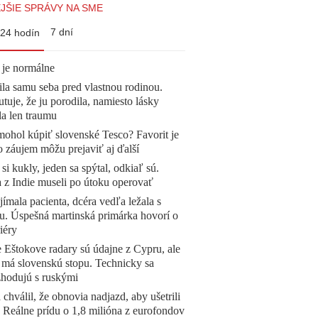
JŠIE SPRÁVY NA SME
7 dní
24 hodín
 je normálne
la samu seba pred vlastnou rodinou.
tuje, že ju porodila, namiesto lásky
la len traumu
mohol kúpiť slovenské Tesco? Favorit je
o záujem môžu prejaviť aj ďalší
 si kukly, jeden sa spýtal, odkiaľ sú.
a z Indie museli po útoku operovať
ímala pacienta, dcéra vedľa ležala s
u. Úspešná martinská primárka hovorí o
iéry
 Eštokove radary sú údajne z Cypru, ale
 má slovenskú stopu. Technicky sa
zhodujú s ruskými
 chválil, že obnovia nadjazd, aby ušetrili
e. Reálne prídu o 1,8 milióna z eurofondov