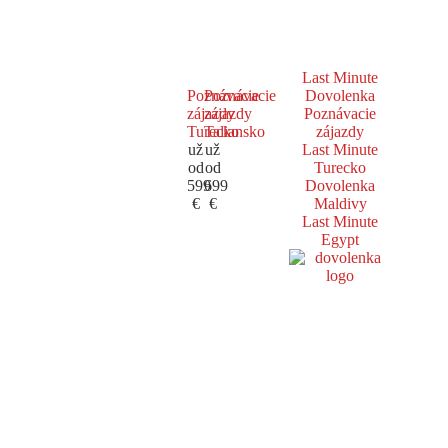
Last Minute
Poznávacie
Poznávacie
Dovolenka
zájazdy
zájazdy
Poznávacie
Turecko
Taliansko
zájazdy
už
už
Last Minute
od
od
Turecko
599
699
Dovolenka
€
€
Maldivy
Last Minute
Egypt