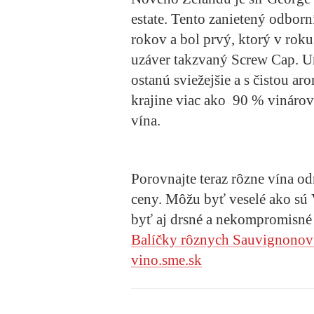
estate. Tento zanietený odborn
rokov a bol prvý, ktorý v roku
uzáver takzvaný Screw Cap. Ur
ostanú sviežejšie a s čistou ar
krajine viac ako 90 % vinárov
vína.
Porovnajte teraz rôzne vína o
ceny. Môžu byť veselé ako sú V
byť aj drsné a nekompromisné 
Balíčky rôznych Sauvignonov 
vino.sme.sk