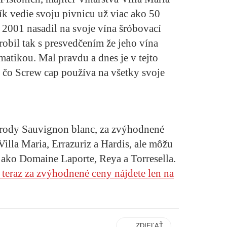
ík vedie svoju pivnicu už viac ako 50
 2001 nasadil na svoje vína šróbovací
obil tak s presvedčením že jeho vína
omatikou. Mal pravdu a dnes je v tejto
 čo Screw cap používa na všetky svoje
drody Sauvignon blanc, za zvýhodnené
illa Maria, Errazuriz a Hardis, ale môžu
ako Domaine Laporte, Reya a Torresella.
teraz za zvýhodnené ceny nájdete len na
ZDIEĽAŤ