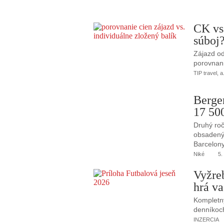
CK vs
súboj
Zájazd od
porovnani
TIP travel, a
Berge
17 50
Druhý roč
obsadený 
Barcelony
Niké
5.
Vyžre
hrá va
Kompletný
denníkoc
INZERCIA