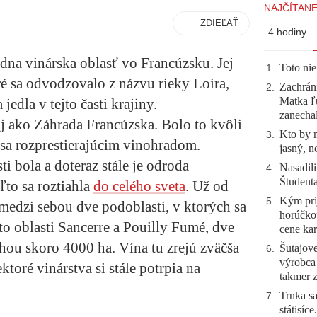
NAJČÍTANE
ZDIEĽAŤ
4 hodiny
edna vinárska oblasť vo Francúzsku. Jej
Toto nie
1
.
ré sa odvodzovalo z názvu rieky Loira,
Zachráni
2
.
Matka ľu
jedla v tejto časti krajiny.
zanecha
aj ako Záhrada Francúzska. Bolo to kvôli
Kto by 
3
.
a rozprestierajúcim vinohradom.
jasný, n
 bola a doteraz stále je odroda
Nasadili
4
.
Študent
ľto sa roztiahla
do celého sveta
. Už od
Kým prij
5
.
medzi sebou dve podoblasti, v ktorých sa
horúčko
 to oblasti Sancerre a Pouilly Fumé, dve
cene kar
hou skoro 4000 ha. Vína tu zrejú zväčša
Šutajove
6
.
výrobca
toré vinárstva si stále potrpia na
takmer 
Trnka sa
7
.
státisíc