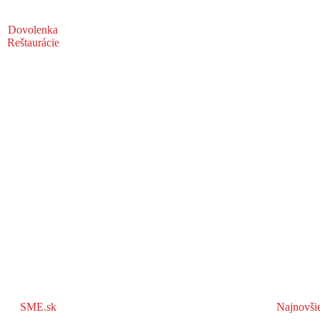
Dovolenka
Reštaurácie
SME.sk
Najnovši