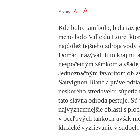
+
A
-
A
Písmo:
|
Kde bolo, tam bolo, bola raz j
meno bolo Valle du Loire, kto
najdôležitejšieho zdroja vody a 
Domáci nazývali túto krajinu 
nespočetným zámkom a všade s
Jednoznačným favoritom oblasti
Sauvignon Blanc a práve odtia
neskorého stredoveku súperia 
táto slávna odroda pestuje. Sú
najvýznamnejšie oblasti s ploc
v oceľových tankoch avšak niek
klasické vyzrievanie v sudoch.