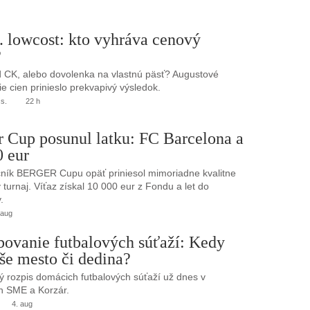
. lowcost: kto vyhráva cenový
?
 CK, alebo dovolenka na vlastnú päsť? Augustové
e cien prinieslo prekvapivý výsledok.
.s.
22 h
r Cup posunul latku: FC Barcelona a
0 eur
ník BERGER Cupu opäť priniesol mimoriadne kvalitne
turnaj. Víťaz získal 10 000 eur z Fondu a let do
.
 aug
bovanie futbalových súťaží: Kedy
še mesto či dedina?
 rozpis domácich futbalových súťaží už dnes v
h SME a Korzár.
4. aug