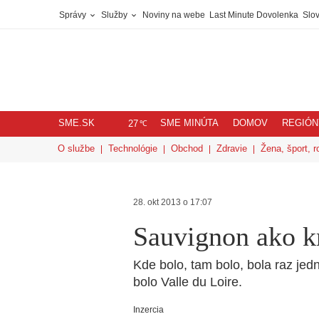
Správy
Služby
Noviny na webe
Last Minute Dovolenka
Slov
SME.SK
SME MINÚTA
DOMOV
REGIÓN
℃
27
O službe
Technológie
Obchod
Zdravie
Žena, šport, r
28. okt 2013 o 17:07
Sauvignon ako kr
Kde bolo, tam bolo, bola raz je
bolo Valle du Loire.
Inzercia