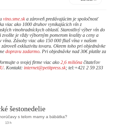
du
vino.sme.sk
a zároveň predávajúcim je spoločnosť
 viac ako 1000 druhov vynikajúcich vín z
ských vinohradníckych oblastí. Starostlivý výber vín do
si zvolíte je vždy výborným pomerom kvality a ceny a
v vína. Zásoby viac ako 150 000 fliaš vína v našom
zároveň exkluzivitu tovaru. Okrem toho pri objednávke
ame
dopravu zadarmo
. Pri objednávke nad 30€ platíte za
formujte o svojej firme viac ako
2,6 milióna
čitateľov
TU
. Kontakt:
internet@petitpress.sk
; tel:+421 2 59 233
ké šestonedelie
 horúčavy s telom mamy a bábätka?
13 h