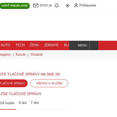
Prihlásenie
POST.sk
KÚPIŤ
PREDPLATNÉ
AUTO
TECH
ŽENA
ZDRAVIE
BLOG
MENU
Hľadaj
regióny
Korzár
Ostatné
JTE TLAČOVÉ SPRÁVY NA SME.SK
TLAČOVÉ SPRÁVY
VŠETKO O SLUŽBE
JŠIE TLAČOVÉ SPRÁVY
3 dni
7 dní
24 hodín