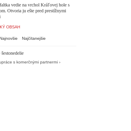
altka vedie na vrchol Kráľovej hole s
om. Otvoria ju ešte pred prestížnymi
i
KÝ OBSAH
Najnovšie
Najčítanejšie
 šestonedelie
upráce s komerčnými partnermi ›