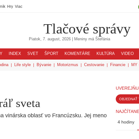
ník
Hry
Viac
Tlačové správy
Piatok, 7. august, 2026
| Meniny má
Štefánia
Y
INDEX
SVET
ŠPORT
KOMENTÁRE
KULTÚRA
VIDEO
odina
Life style
Bývanie
Motorizmus
Cestovanie
Financie
MY 
UVEREJŇU
áľ sveta
OBJEDNAŤ 
NAJČÍTANE
dna vinárska oblasť vo Francúzsku. Jej meno
4 hodiny