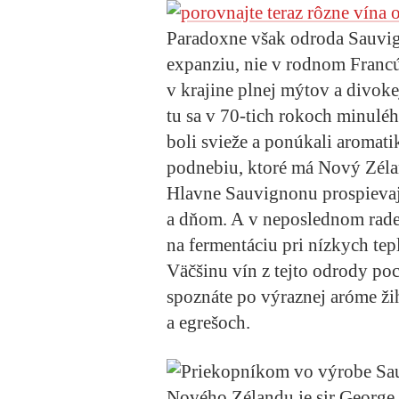
Paradoxne však odroda Sauvig
expanziu, nie v rodnom Franc
v krajine plnej mýtov a divok
tu sa v 70-tich rokoch minuléh
boli svieže a ponúkali aromatik
podnebiu, ktoré má Nový Zélan
Hlavne Sauvignonu prospievaj
a dňom. A v neposlednom rade 
na fermentáciu pri nízkych tep
Väčšinu vín z tejto odrody po
spoznáte po výraznej aróme žih
a egrešoch.
Priekopníkom vo výrobe Sau
Nového Zélandu je sir George F