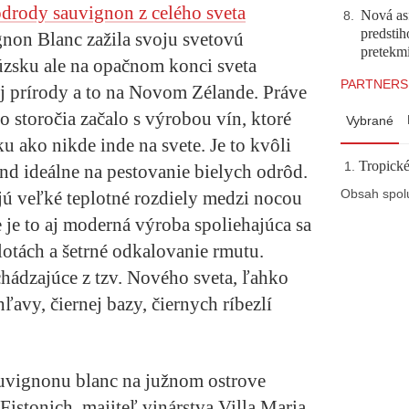
Nová asf
8
.
predstih
non Blanc zažila svoju svetovú
pretekm
úzsku ale na opačnom konci sveta
PARTNERS
ej prírody a to na Novom Zélande. Práve
o storočia začalo s výrobou vín, ktoré
Vybrané
u ako nikde inde na svete. Je to kvôli
Tropické
d ideálne na pestovanie bielych odrôd.
Obsah spol
ú veľké teplotné rozdiely medzi nocou
je to aj moderná výroba spoliehajúca sa
lotách a šetrné odkalovanie rmutu.
chádzajúce z tzv. Nového sveta, ľahko
ľavy, čiernej bazy, čiernych ríbezlí
vignonu blanc na južnom ostrove
istonich, majiteľ vinárstva Villa Maria