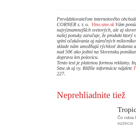
Prevádzkovateľom internetového obcho
CORNER s. r. o.
Vino.sme.sk
Vám ponúka
najvýznamnejších svetových, ale aj sloven
našej ponuky zaručuje, že produkt ktorý 
splní očakávania aj náročných milovníko
sklade nám umožňujú rýchlosť dodania a 
nad 50€ ako jediní na Slovensku ponúk
dopravu len polovicu.
Tento text je platenou formou reklamy. In
Sme.sk aj vy. Bližšie informácie nájdete
227.
Neprehliadnite tiež
Tropic
Čo robia
INZERCIA