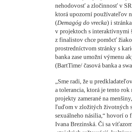
nehodovosť a zločinnosť v SR
ktorá upozorní používateľov 
(
Demagóg do vrecka
) i stránk
v projektoch s interaktívnymi š
z finalistov chce pomôcť žiak
prostredníctvom stránky s kar
banka zase umožní výmenu ak
(
BartTime/ časová banka a sw
„Sme radi, že u predkladateľo
a tolerancia, ktorá je tento rok 
projekty zamerané na menšiny,
ľuďom v zložitých životných s
sexuálneho násilia,“ hovorí o 
Ivana Brezinská. Či sa víťazo