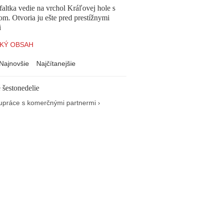
altka vedie na vrchol Kráľovej hole s
om. Otvoria ju ešte pred prestížnymi
i
KÝ OBSAH
Najnovšie
Najčítanejšie
 šestonedelie
upráce s komerčnými partnermi ›