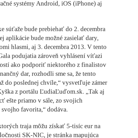
eračné systémy Android, iOS (iPhone) aj
nke súťaže bude prebiehať do 2. decembra
j aplikácie bude možné zasielať dary,
omi hlasmi, aj 3. decembra 2013. V tento
ala podujatia zároveň vyhlásení víťazi
stí ako podporiť niektorého z finalistov
nančný dar, rozhodli sme sa, že tento
 do poslednej chvíle,“ vysvetľuje zámer
Kyška z portálu ĽudiaĽuďom.sk. „Tak aj
ť ešte priamo v sále, zo svojich
 svojho favorita,“ dodáva.
ktorých traja môžu získať 5-tisíc eur na
ločnosti SK-NIC, je stránka mapujúca