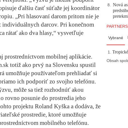
Nová asf
8
.
pisuje ďalšiu časť súťaže jej koordinátor
predstih
ropiu. „Pri hlasovaní darom pritom nie je
pretekm
et individuálnych darcov. Pri konečnom
PARTNERS
a rátať ako dva hlasy,“ vysvetľuje
Vybrané
Tropické
aj prostredníctvom mobilnej aplikácie.
Obsah spol
sk totiž ako prvý na Slovensku spustil
orá umožňuje používateľom prehliadať si
priamo ich podporiť zo svojho telefónu.
výzvu, môže sa tiež rozhodnúť akou
ho rovno posunie do prostredia jeho
 tohto projektu Roland Kyška a dodáva, že
iateľské prostredie, ktoré umožňuje
rostredníctvom mobilného telefónu.