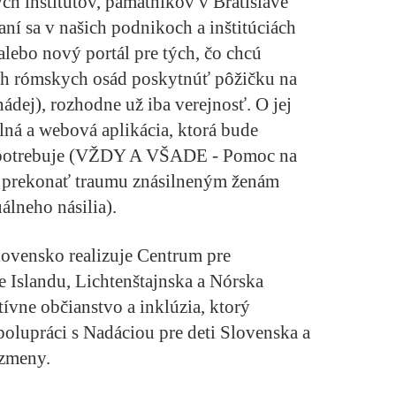
ych inštitútov, pamätníkov v Bratislave
aní sa v našich podnikoch a inštitúciách
 alebo nový portál pre tých, čo chcú
h rómskych osád poskytnúť pôžičku na
nádej
), rozhodne už iba verejnosť. O jej
ná a webová aplikácia, ktorá bude
otrebuje (
VŽDY A VŠADE - Pomoc na
e prekonať traumu znásilneným ženám
uálneho násilia
).
lovensko realizuje Centrum pre
e Islandu, Lichtenštajnska a Nórska
vne občianstvo a inklúzia, ktorý
polupráci s Nadáciou pre deti Slovenska a
 zmeny.