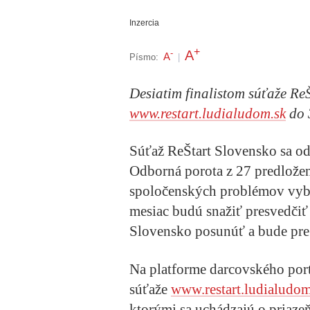
Inzercia
+
A
-
A
Písmo:
|
Desiatim finalistom súťaže Re
www.restart.ludialudom.sk
do 3
Súťaž ReŠtart Slovensko sa od
Odborná porota z 27 predložen
spoločenských problémov vybral
mesiac budú snažiť presvedčiť 
Slovensko posunúť a bude pre
Na platforme darcovského por
súťaže
www.restart.ludialudom
ktorými sa uchádzajú o priaze