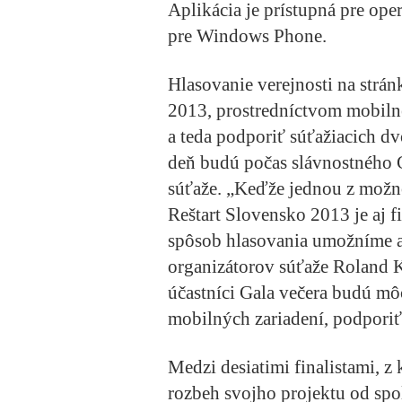
Aplikácia je prístupná pre op
pre Windows Phone.
Hlasovanie verejnosti na strá
2013, prostredníctvom mobilne
a teda podporiť súťažiacich dv
deň budú počas slávnostného G
súťaže. „Keďže jednou z možno
Reštart Slovensko 2013 je aj fi
spôsob hlasovania umožníme až
organizátorov súťaže Roland 
účastníci Gala večera budú môc
mobilných zariadení, podporiť
Medzi desiatimi finalistami, z 
rozbeh svojho projektu od spo