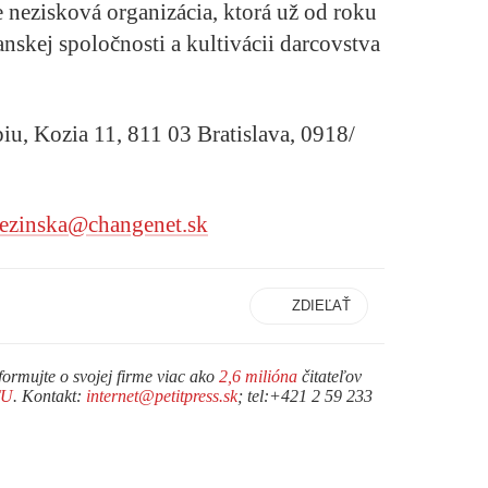
e nezisková organizácia, ktorá už od roku
nskej spoločnosti a kultivácii darcovstva
iu, Kozia 11, 811 03 Bratislava, 0918/
rezinska@changenet.sk
ZDIEĽAŤ
formujte o svojej firme viac ako
2,6 milióna
čitateľov
TU
. Kontakt:
internet@petitpress.sk
; tel:+421 2 59 233