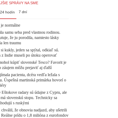
JŠIE SPRÁVY NA SME
7 dní
24 hodín
 je normálne
la samu seba pred vlastnou rodinou.
tuje, že ju porodila, namiesto lásky
la len traumu
 si kukly, jeden sa spýtal, odkiaľ sú.
a z Indie museli po útoku operovať
mohol kúpiť slovenské Tesco? Favorit je
o záujem môžu prejaviť aj ďalší
ímala pacienta, dcéra vedľa ležala s
u. Úspešná martinská primárka hovorí o
iéry
 Eštokove radary sú údajne z Cypru, ale
 má slovenskú stopu. Technicky sa
zhodujú s ruskými
 chválil, že obnovia nadjazd, aby ušetrili
e. Reálne prídu o 1,8 milióna z eurofondov