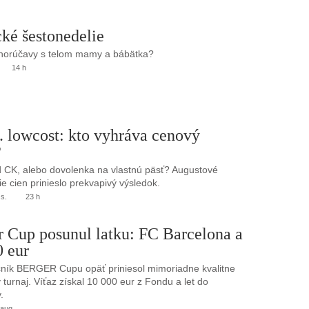
ké šestonedelie
 horúčavy s telom mamy a bábätka?
14 h
. lowcost: kto vyhráva cenový
?
 CK, alebo dovolenka na vlastnú päsť? Augustové
e cien prinieslo prekvapivý výsledok.
.s.
23 h
r Cup posunul latku: FC Barcelona a
0 eur
ník BERGER Cupu opäť priniesol mimoriadne kvalitne
turnaj. Víťaz získal 10 000 eur z Fondu a let do
.
 aug