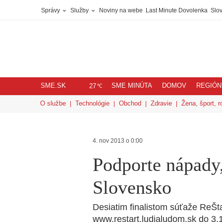
Správy
Služby
Noviny na webe
Last Minute Dovolenka
Slov
SME.SK
SME MINÚTA
DOMOV
REGIÓN
℃
27
O službe
Technológie
Obchod
Zdravie
Žena, šport, r
4. nov 2013 o 0:00
Podporte nápady,
Slovensko
Desiatim finalistom súťaže ReŠ
www.restart.ludialudom.sk do 3.1