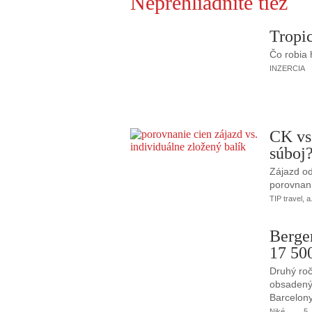
Neprehliadnite tiež
Tropic
Čo robia
INZERCIA
CK vs
súboj
Zájazd od
porovnani
TIP travel, a
Berge
17 50
Druhý roč
obsadený 
Barcelony
Niké
5.