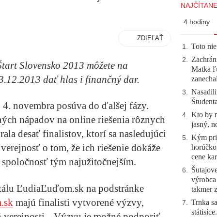
NAJČÍTANE
4 hodiny
ZDIEĽAŤ
Toto nie
1
.
Zachráni
2
.
Štart Slovensko 2013 môžete na
Matka ľu
.12.2013 dať hlas i finančný dar.
zanecha
Nasadili
3
.
Študent
 4. novembra posúva do ďalšej fázy.
Kto by 
4
.
ých nápadov na online riešenia rôznych
jasný, n
a desať finalistov, ktorí sa nasledujúci
Kým prij
5
.
verejnosť o tom, že ich riešenie dokáže
horúčko
cene kar
 spoločnosť tým najužitočnejším.
Šutajove
6
.
výrobca
tálu ĽudiaĽuďom.sk na podstránke
takmer 
.sk
majú finalisti vytvorené výzvy,
Trnka sa
7
.
státisíc
ň verejnosti. „Výzvu je možné podporiť