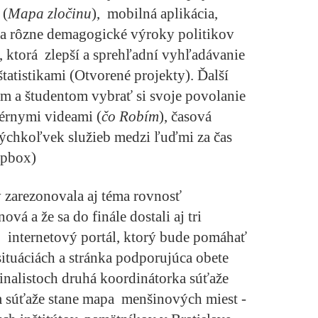
 (
Mapa zločinu
), mobilná aplikácia,
na rôzne demagogické výroky politikov
a, ktorá zlepší a sprehľadní vyhľadávanie
tatistikami (
Otvorené projekty
). Ďalší
om a študentom vybrať si svoje povolanie
iérnymi videami (
čo Robím
), časová
ýchkoľvek služieb medzi ľuďmi za čas
apbox
)
v zarezonovala aj téma rovnosť
nová a že sa do finále dostali aj tri
 internetový portál, ktorý bude pomáhať
ituáciách a stránka podporujúca obete
finalistoch druhá koordinátorka súťaže
m súťaže stane mapa menšinových miest -