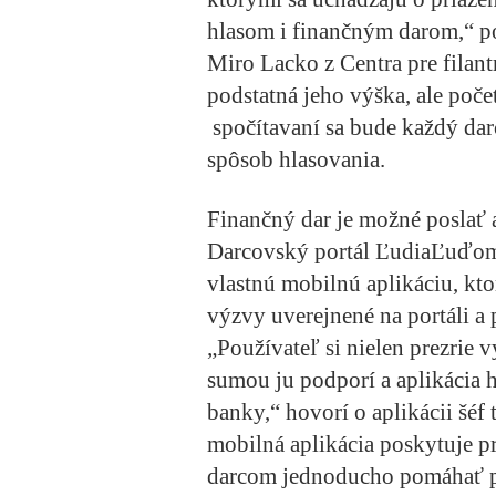
hlasom i finančným darom,“ po
Miro Lacko z Centra pre filant
podstatná jeho výška, ale poč
spočítavaní sa bude každý darc
spôsob hlasovania.
Finančný dar je možné poslať 
Darcovský portál ĽudiaĽuďom.
vlastnú mobilnú aplikáciu, kt
výzvy uverejnené na portáli a 
„Používateľ si nielen prezrie 
sumou ju podporí a aplikácia 
banky,“ hovorí o aplikácii šéf
mobilná aplikácia poskytuje pr
darcom jednoducho pomáhať p