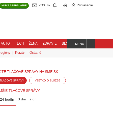
Prihlásenie
POST.sk
KÚPIŤ
PREDPLATNÉ
AUTO
TECH
ŽENA
ZDRAVIE
BLOG
MENU
Hľadaj
regióny
Korzár
Ostatné
JTE TLAČOVÉ SPRÁVY NA SME.SK
TLAČOVÉ SPRÁVY
VŠETKO O SLUŽBE
JŠIE TLAČOVÉ SPRÁVY
3 dni
7 dní
24 hodín