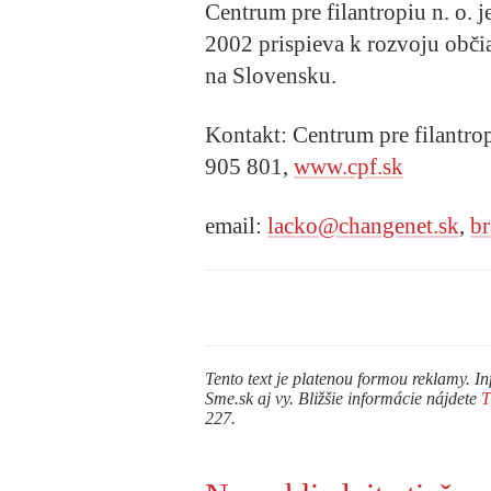
Centrum pre filantropiu n. o.
j
2002 prispieva k rozvoju občia
na Slovensku.
Kontakt: Centrum pre filantrop
905 801,
www.cpf.sk
email:
lacko@changenet.sk
,
b
Tento text je platenou formou reklamy. In
Sme.sk aj vy. Bližšie informácie nájdete
227.