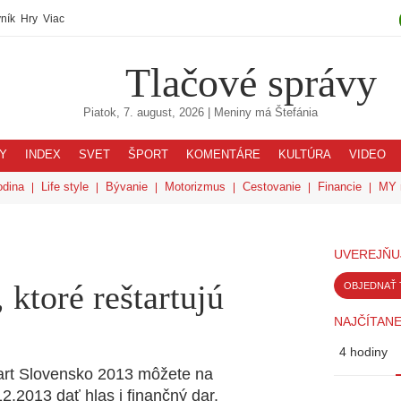
ník
Hry
Viac
Tlačové správy
Piatok, 7. august, 2026
| Meniny má
Štefánia
Y
INDEX
SVET
ŠPORT
KOMENTÁRE
KULTÚRA
VIDEO
odina
Life style
Bývanie
Motorizmus
Cestovanie
Financie
MY 
UVEREJŇU
 ktoré reštartujú
OBJEDNAŤ 
NAJČÍTANE
4 hodiny
tart Slovensko 2013 môžete na
2.2013 dať hlas i finančný dar.