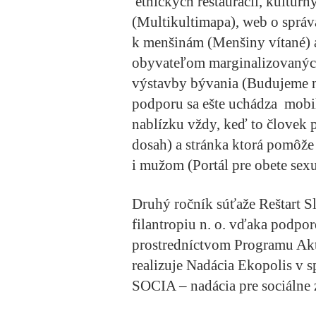
etnických reštaurácií, kultúrn
(
Multikultimapa
), web o správ
k menšinám (
Menšiny vítané
)
obyvateľom marginalizovanýc
výstavby bývania (
Budujeme 
podporu sa ešte uchádza mobil
nablízku vždy, keď to človek p
dosah
) a stránka ktorá pomôž
i mužom (
Portál pre obete sex
Druhý ročník súťaže Reštart S
filantropiu n. o. vďaka podpor
prostredníctvom Programu Aktí
realizuje Nadácia Ekopolis v s
SOCIA – nadácia pre sociálne