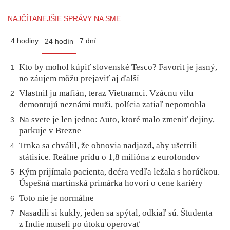
NAJČÍTANEJŠIE SPRÁVY NA SME
4 hodiny
7 dní
24 hodín
Kto by mohol kúpiť slovenské Tesco? Favorit je jasný,
1
no záujem môžu prejaviť aj ďalší
Vlastnil ju mafián, teraz Vietnamci. Vzácnu vilu
2
demontujú neznámi muži, polícia zatiaľ nepomohla
Na svete je len jedno: Auto, ktoré malo zmeniť dejiny,
3
parkuje v Brezne
Trnka sa chválil, že obnovia nadjazd, aby ušetrili
4
státisíce. Reálne prídu o 1,8 milióna z eurofondov
Kým prijímala pacienta, dcéra vedľa ležala s horúčkou.
5
Úspešná martinská primárka hovorí o cene kariéry
Toto nie je normálne
6
Nasadili si kukly, jeden sa spýtal, odkiaľ sú. Študenta
7
z Indie museli po útoku operovať