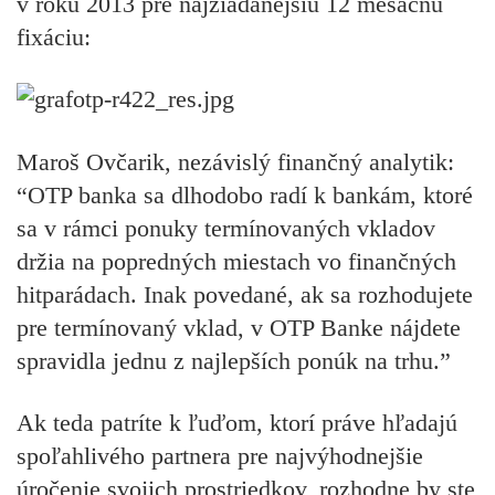
v roku 2013 pre najžiadanejšiu 12 mesačnú
fixáciu:
Maroš Ovčarik, nezávislý finančný analytik:
“OTP banka sa dlhodobo radí k bankám, ktoré
sa v rámci ponuky termínovaných vkladov
držia na popredných miestach vo finančných
hitparádach. Inak povedané, ak sa rozhodujete
pre termínovaný vklad, v OTP Banke nájdete
spravidla jednu z najlepších ponúk na trhu.”
Ak teda patríte k ľuďom, ktorí práve hľadajú
spoľahlivého partnera pre najvýhodnejšie
úročenie svojich prostriedkov, rozhodne by ste