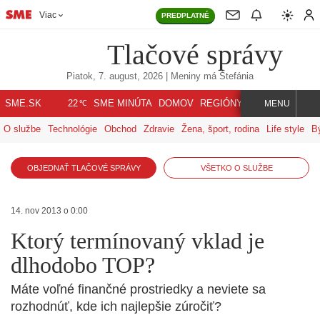
Viac
PREDPLATNÉ
Tlačové správy
Piatok, 7. august, 2026
| Meniny má
Štefánia
℃
SME.SK
SME MINÚTA
DOMOV
REGIÓNY
INDEX
SVET
22
MENU
O službe
Technológie
Obchod
Zdravie
Žena, šport, rodina
Life style
B
OBJEDNAŤ TLAČOVÉ SPRÁVY
VŠETKO O SLUŽBE
14. nov 2013 o 0:00
Ktorý termínovaný vklad je
dlhodobo TOP?
Máte voľné finančné prostriedky a neviete sa
rozhodnúť, kde ich najlepšie zúročiť?