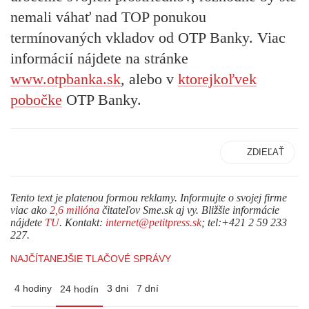
nemali váhať nad TOP ponukou
termínovaných vkladov od OTP Banky. Viac
informácií nájdete na stránke
www.otpbanka.sk
, alebo v
ktorejkoľvek
pobočke
OTP Banky.
ZDIEĽAŤ
Tento text je platenou formou reklamy. Informujte o svojej firme
viac ako
2,6 milióna
čitateľov Sme.sk aj vy. Bližšie informácie
nájdete
TU
. Kontakt:
internet@petitpress.sk
; tel:+421 2 59 233
227.
NAJČÍTANEJŠIE TLAČOVÉ SPRÁVY
4 hodiny
3 dni
7 dní
24 hodín