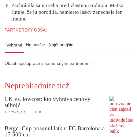
Zachránila samu seba pred vlastnou rodinou. Matka
8
ľutuje, že ju porodila, namiesto lásky zanechala len
traumu
PARTNERSKÝ OBSAH
Najnovšie
Najčítanejšie
Vybrané
Obsah spolupráce s komerčnými partnermi ›
Neprehliadnite tiež
CK vs. lowcost: kto vyhráva cenový
súboj?
TIP travel, a.s.
16 h
Berger Cup posunul latku: FC Barcelona a
17 500 eur