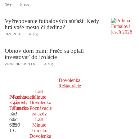
Niké
5. aug
Vyžrebovanie futbalových súťaží: Kedy
hrá vaše mesto či dedina?
INZERCIA
4. aug
Obnov dom mini: Prečo sa oplatí
investovať do izolácie
VUNO HREUS s.r.o.
3. aug
Dovolenka
Reštaurácie
Last
Poznávacie
Poznávacie
Minute
zájazdy
zájazdy
Dovolenka
Taliansko
Turecko
Poznávacie
už
už
zájazdy
od
od
Last
699
599
Minute
€
€
Turecko
Dovolenka