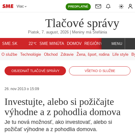
Viac
PREDPLATNÉ
Tlačové správy
Piatok, 7. august, 2026
| Meniny má
Štefánia
℃
SME.SK
SME MINÚTA
DOMOV
REGIÓNY
INDEX
SVET
22
MENU
O službe
Technológie
Obchod
Zdravie
Žena, šport, rodina
Life style
B
OBJEDNAŤ TLAČOVÉ SPRÁVY
VŠETKO O SLUŽBE
26. nov 2013 o 15:09
Investujte, alebo si požičajte
výhodne a z pohodlia domova
Je tu nová možnosť, ako investovať, alebo si
požičať výhodne a z pohodlia domova.