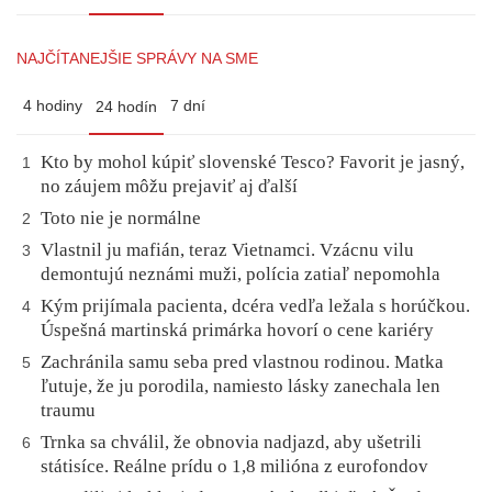
NAJČÍTANEJŠIE SPRÁVY NA SME
4 hodiny
7 dní
24 hodín
Kto by mohol kúpiť slovenské Tesco? Favorit je jasný,
1
no záujem môžu prejaviť aj ďalší
Toto nie je normálne
2
Vlastnil ju mafián, teraz Vietnamci. Vzácnu vilu
3
demontujú neznámi muži, polícia zatiaľ nepomohla
Kým prijímala pacienta, dcéra vedľa ležala s horúčkou.
4
Úspešná martinská primárka hovorí o cene kariéry
Zachránila samu seba pred vlastnou rodinou. Matka
5
ľutuje, že ju porodila, namiesto lásky zanechala len
traumu
Trnka sa chválil, že obnovia nadjazd, aby ušetrili
6
státisíce. Reálne prídu o 1,8 milióna z eurofondov