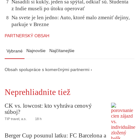
Nasadili si kukly, jeden sa spýtal, odkiaľ sú. Študenta
7
z Indie museli po útoku operovať
Na svete je len jedno: Auto, ktoré malo zmeniť dejiny,
8
parkuje v Brezne
PARTNERSKÝ OBSAH
Najnovšie
Najčítanejšie
Vybrané
Obsah spolupráce s komerčnými partnermi ›
Neprehliadnite tiež
CK vs. lowcost: kto vyhráva cenový
súboj?
TIP travel, a.s.
18 h
Berger Cup posunul latku: FC Barcelona a