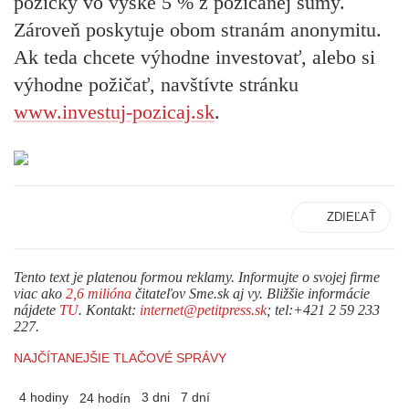
pôžičky vo výške 5 % z požičanej sumy.
Zároveň poskytuje obom stranám anonymitu.
Ak teda chcete výhodne investovať, alebo si
výhodne požičať, navštívte stránku
www.investuj-pozicaj.sk
.
ZDIEĽAŤ
Tento text je platenou formou reklamy. Informujte o svojej firme
viac ako
2,6 milióna
čitateľov Sme.sk aj vy. Bližšie informácie
nájdete
TU
. Kontakt:
internet@petitpress.sk
; tel:+421 2 59 233
227.
NAJČÍTANEJŠIE TLAČOVÉ SPRÁVY
4 hodiny
3 dni
7 dní
24 hodín