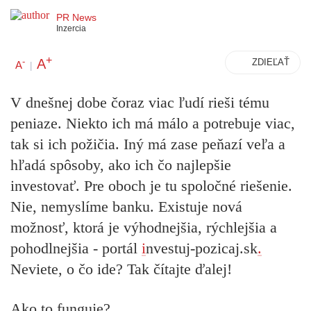
PR News
Inzercia
+
A
-
ZDIEĽAŤ
A
|
V dnešnej dobe čoraz viac ľudí rieši tému
peniaze. Niekto ich má málo a potrebuje viac,
tak si ich požičia. Iný má zase peňazí veľa a
hľadá spôsoby, ako ich čo najlepšie
investovať. Pre oboch je tu spoločné riešenie.
Nie, nemyslíme banku. Existuje nová
možnosť, ktorá je výhodnejšia, rýchlejšia a
pohodlnejšia - portál
i
nvestuj-pozicaj.sk
.
Neviete, o čo ide? Tak čítajte ďalej!
Ako to funguje?