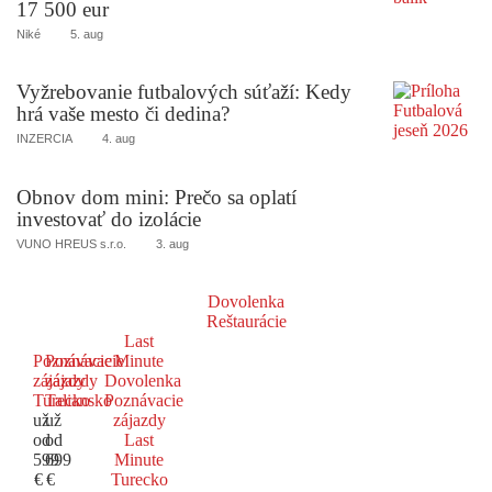
17 500 eur
Niké
5. aug
Vyžrebovanie futbalových súťaží: Kedy
hrá vaše mesto či dedina?
INZERCIA
4. aug
Obnov dom mini: Prečo sa oplatí
investovať do izolácie
VUNO HREUS s.r.o.
3. aug
Dovolenka
Reštaurácie
Last
Poznávacie
Poznávacie
Minute
zájazdy
zájazdy
Dovolenka
Turecko
Taliansko
Poznávacie
už
už
zájazdy
od
od
Last
599
699
Minute
€
€
Turecko