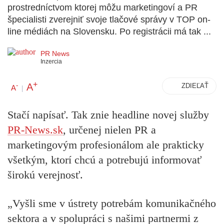
prostredníctvom ktorej môžu marketingoví a PR
špecialisti zverejniť svoje tlačové správy v TOP on-
line médiách na Slovensku. Po registrácii má tak ...
PR News
Inzercia
+
A
-
ZDIEĽAŤ
A
|
Stačí napísať. Tak znie headline novej služby
PR-News.sk
, určenej nielen PR a
marketingovým profesionálom ale prakticky
všetkým, ktorí chcú a potrebujú informovať
širokú verejnosť.
„Vyšli sme v ústrety potrebám komunikačného
sektora a v spolupráci s našimi partnermi z