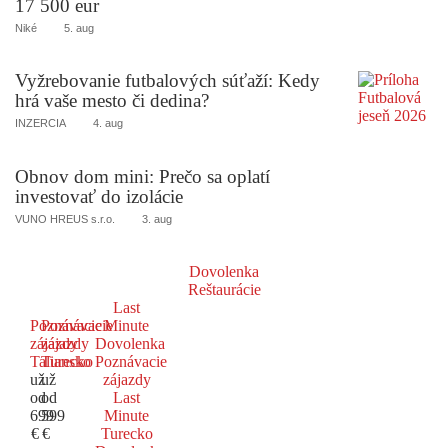
17 500 eur
Niké
5. aug
Vyžrebovanie futbalových súťaží: Kedy
hrá vaše mesto či dedina?
INZERCIA
4. aug
Obnov dom mini: Prečo sa oplatí
investovať do izolácie
VUNO HREUS s.r.o.
3. aug
Dovolenka
Reštaurácie
Last
Poznávacie
Poznávacie
Minute
zájazdy
zájazdy
Dovolenka
Taliansko
Turecko
Poznávacie
už
už
zájazdy
od
od
Last
699
599
Minute
€
€
Turecko