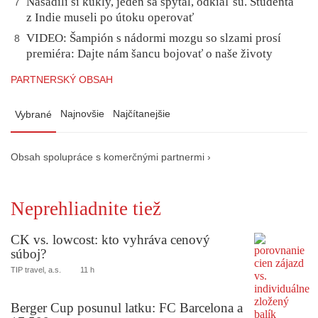
Nasadili si kukly, jeden sa spýtal, odkiaľ sú. Študenta
7
z Indie museli po útoku operovať
VIDEO: Šampión s nádormi mozgu so slzami prosí
8
premiéra: Dajte nám šancu bojovať o naše životy
PARTNERSKÝ OBSAH
Najnovšie
Najčítanejšie
Vybrané
Obsah spolupráce s komerčnými partnermi ›
Neprehliadnite tiež
CK vs. lowcost: kto vyhráva cenový
súboj?
TIP travel, a.s.
11 h
Berger Cup posunul latku: FC Barcelona a