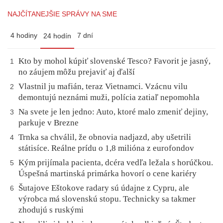
NAJČÍTANEJŠIE SPRÁVY NA SME
4 hodiny
7 dní
24 hodín
Kto by mohol kúpiť slovenské Tesco? Favorit je jasný,
1
no záujem môžu prejaviť aj ďalší
Vlastnil ju mafián, teraz Vietnamci. Vzácnu vilu
2
demontujú neznámi muži, polícia zatiaľ nepomohla
Na svete je len jedno: Auto, ktoré malo zmeniť dejiny,
3
parkuje v Brezne
Trnka sa chválil, že obnovia nadjazd, aby ušetrili
4
státisíce. Reálne prídu o 1,8 milióna z eurofondov
Kým prijímala pacienta, dcéra vedľa ležala s horúčkou.
5
Úspešná martinská primárka hovorí o cene kariéry
Šutajove Eštokove radary sú údajne z Cypru, ale
6
výrobca má slovenskú stopu. Technicky sa takmer
zhodujú s ruskými