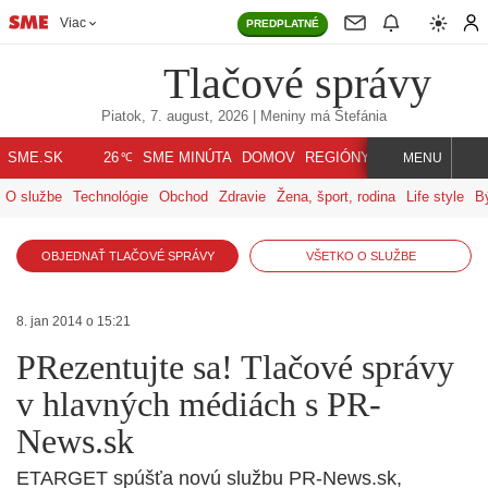
Viac
PREDPLATNÉ
Tlačové správy
Piatok, 7. august, 2026
| Meniny má
Štefánia
℃
SME.SK
SME MINÚTA
DOMOV
REGIÓNY
INDEX
SVET
26
MENU
O službe
Technológie
Obchod
Zdravie
Žena, šport, rodina
Life style
B
OBJEDNAŤ TLAČOVÉ SPRÁVY
VŠETKO O SLUŽBE
8. jan 2014 o 15:21
PRezentujte sa! Tlačové správy
v hlavných médiách s PR-
News.sk
ETARGET spúšťa novú službu PR-News.sk,