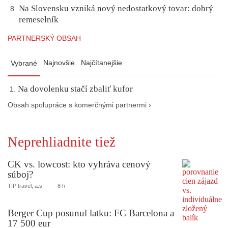
Na Slovensku vzniká nový nedostatkový tovar: dobrý
8
remeselník
PARTNERSKÝ OBSAH
Najnovšie
Najčítanejšie
Vybrané
Na dovolenku stačí zbaliť kufor
Obsah spolupráce s komerčnými partnermi ›
Neprehliadnite tiež
CK vs. lowcost: kto vyhráva cenový
súboj?
TIP travel, a.s.
8 h
Berger Cup posunul latku: FC Barcelona a
17 500 eur