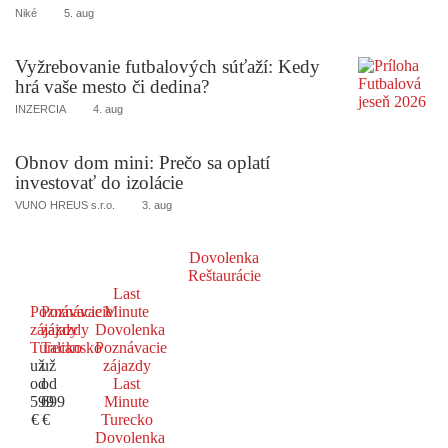
Niké
5. aug
Vyžrebovanie futbalových súťaží: Kedy
hrá vaše mesto či dedina?
INZERCIA
4. aug
Obnov dom mini: Prečo sa oplatí
investovať do izolácie
VUNO HREUS s.r.o.
3. aug
Dovolenka
Reštaurácie
Last
Poznávacie
Poznávacie
Minute
zájazdy
zájazdy
Dovolenka
Turecko
Taliansko
Poznávacie
už
už
zájazdy
od
od
Last
599
699
Minute
€
€
Turecko
Dovolenka