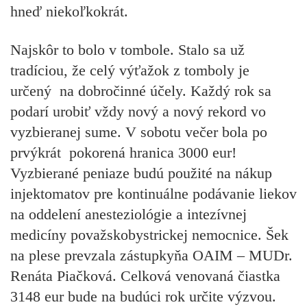
hneď niekoľkokrát.
Najskôr to bolo v tombole. Stalo sa už
tradíciou, že celý výťažok z tomboly je
určený na dobročinné účely. Každý rok sa
podarí urobiť vždy nový a nový rekord vo
vyzbieranej sume. V sobotu večer bola po
prvýkrát pokorená hranica 3000 eur!
Vyzbierané peniaze budú použité na nákup
injektomatov pre kontinuálne podávanie liekov
na oddelení anesteziológie a intezívnej
medicíny považskobystrickej nemocnice. Šek
na plese prevzala zástupkyňa OAIM – MUDr.
Renáta Piačková. Celková venovaná čiastka
3148 eur bude na budúci rok určite výzvou.