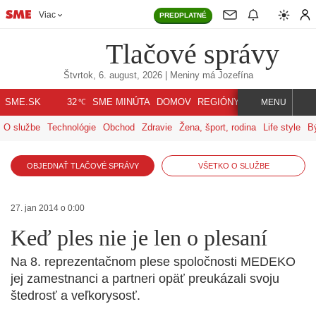
Viac
PREDPLATNÉ
Tlačové správy
Štvrtok, 6. august, 2026
| Meniny má
Jozefína
℃
SME.SK
SME MINÚTA
DOMOV
REGIÓNY
INDEX
SVET
32
MENU
O službe
Technológie
Obchod
Zdravie
Žena, šport, rodina
Life style
B
OBJEDNAŤ TLAČOVÉ SPRÁVY
VŠETKO O SLUŽBE
27. jan 2014 o 0:00
Keď ples nie je len o plesaní
Na 8. reprezentačnom plese spoločnosti MEDEKO
jej zamestnanci a partneri opäť preukázali svoju
štedrosť a veľkorysosť.