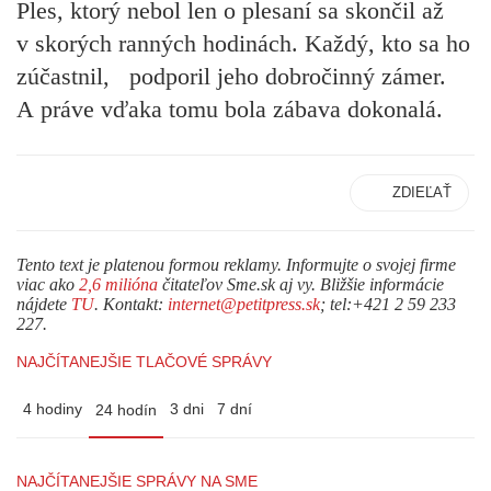
Ples, ktorý nebol len o plesaní sa skončil až
v skorých ranných hodinách. Každý, kto sa ho
zúčastnil, podporil jeho dobročinný zámer.
A práve vďaka tomu bola zábava dokonalá.
ZDIEĽAŤ
Tento text je platenou formou reklamy. Informujte o svojej firme
viac ako
2,6 milióna
čitateľov Sme.sk aj vy. Bližšie informácie
nájdete
TU
. Kontakt:
internet@petitpress.sk
; tel:+421 2 59 233
227.
NAJČÍTANEJŠIE TLAČOVÉ SPRÁVY
4 hodiny
3 dni
7 dní
24 hodín
NAJČÍTANEJŠIE SPRÁVY NA SME