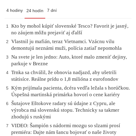
4 hodiny
7 dní
24 hodín
Kto by mohol kúpiť slovenské Tesco? Favorit je jasný,
1
no záujem môžu prejaviť aj ďalší
Vlastnil ju mafián, teraz Vietnamci. Vzácnu vilu
2
demontujú neznámi muži, polícia zatiaľ nepomohla
Na svete je len jedno: Auto, ktoré malo zmeniť dejiny,
3
parkuje v Brezne
Trnka sa chválil, že obnovia nadjazd, aby ušetrili
4
státisíce. Reálne prídu o 1,8 milióna z eurofondov
Kým prijímala pacienta, dcéra vedľa ležala s horúčkou.
5
Úspešná martinská primárka hovorí o cene kariéry
Šutajove Eštokove radary sú údajne z Cypru, ale
6
výrobca má slovenskú stopu. Technicky sa takmer
zhodujú s ruskými
VIDEO: Šampión s nádormi mozgu so slzami prosí
7
premiéra: Dajte nám šancu bojovať o naše životy