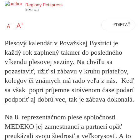
Regiony Petitpress
Inzercia
+
A
-
ZDIEĽAŤ
A
|
Plesový kalendár v Považskej Bystrici je
každý rok zaplnený takmer do posledného
víkendu plesovej sezóny. Na chvíľu sa
pozastaviť, užiť si zábavu v kruhu priateľov,
kolegov či známych má rado veľa z nás. Keď
sa však popri príjemne strávenom čase podarí
podporiť aj dobrú vec, tak je zábava dokonalá.
Na 8. reprezentačnom plese spoločnosti
MEDEKO jej zamestnanci a partneri opäť
preukázali svoju štedrosť a veľkorysosť. A to