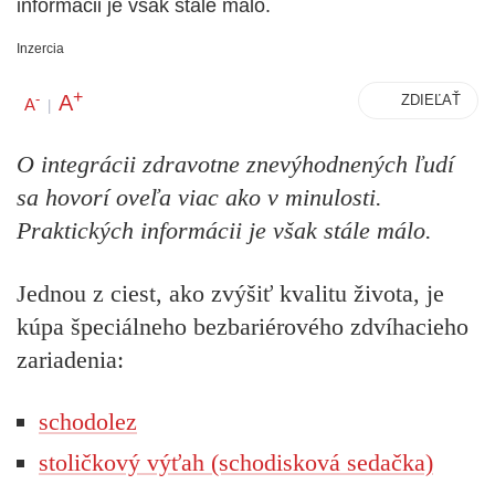
informácii je však stále málo.
Inzercia
+
A
-
ZDIEĽAŤ
A
|
O integrácii zdravotne znevýhodnených ľudí
sa hovorí oveľa viac ako v minulosti.
Praktických informácii je však stále málo.
Jednou z ciest, ako zvýšiť kvalitu života, je
kúpa špeciálneho bezbariérového zdvíhacieho
zariadenia
:
schodolez
stoličkový výťah (schodisková sedačka)