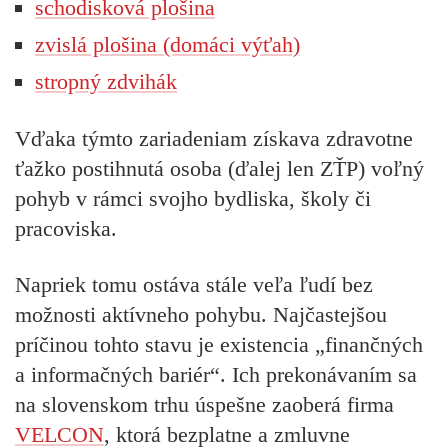
schodisková plošina
zvislá plošina (domáci výťah)
stropný zdvihák
Vďaka týmto zariadeniam získava zdravotne
ťažko postihnutá osoba (ďalej len ZŤP)
voľný
pohyb v rámci svojho bydliska, školy či
pracoviska
.
Napriek tomu ostáva stále veľa ľudí bez
možnosti aktívneho pohybu. Najčastejšou
príčinou tohto stavu je existencia „finančných
a informačných bariér“. Ich prekonávaním sa
na slovenskom trhu úspešne zaoberá firma
VELCON
, ktorá
bezplatne a zmluvne