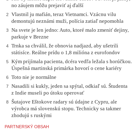
no záujem môžu prejaviť aj ďalší
Vlastnil ju mafián, teraz Vietnamci. Vzácnu vilu
2
demontujú neznámi muži, polícia zatiaľ nepomohla
Na svete je len jedno: Auto, ktoré malo zmeniť dejiny,
3
parkuje v Brezne
Trnka sa chválil, že obnovia nadjazd, aby ušetrili
4
státisíce. Reálne prídu o 1,8 milióna z eurofondov
Kým prijímala pacienta, dcéra vedľa ležala s horúčkou.
5
Úspešná martinská primárka hovorí o cene kariéry
Toto nie je normálne
6
Nasadili si kukly, jeden sa spýtal, odkiaľ sú. Študenta
7
z Indie museli po útoku operovať
Šutajove Eštokove radary sú údajne z Cypru, ale
8
výrobca má slovenskú stopu. Technicky sa takmer
zhodujú s ruskými
PARTNERSKÝ OBSAH