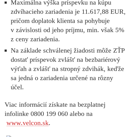
Maximálna výška príspevku
na kúpu
zdvíhacieho zariadenia je
11.617,88 EUR,
pričom doplatok klienta sa pohybuje
v závislosti od jeho príjmu, min. však 5%
z ceny zariadenia.
Na základe schválenej žiadosti môže ZŤP
dostať
príspevok zvlášť na bezbariérový
výťah a zvlášť na stropný zdvihák
, keďže
sa jedná o zariadenia určené na rôzny
účel.
Viac informácií získate na
bezplatnej
infolinke 0800 199 060
alebo na
www.velcon.sk
.