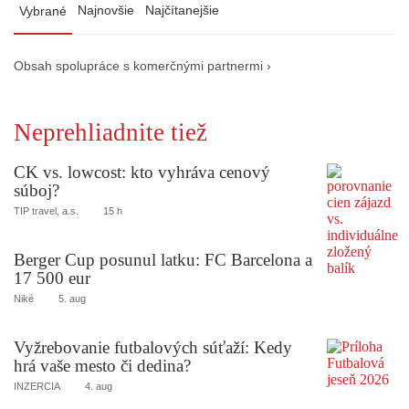
Najnovšie
Najčítanejšie
Vybrané
Obsah spolupráce s komerčnými partnermi ›
Neprehliadnite tiež
CK vs. lowcost: kto vyhráva cenový
súboj?
TIP travel, a.s.
15 h
Berger Cup posunul latku: FC Barcelona a
17 500 eur
Niké
5. aug
Vyžrebovanie futbalových súťaží: Kedy
hrá vaše mesto či dedina?
INZERCIA
4. aug