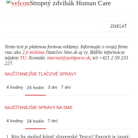
Stropný zdvihák Human Care
ZDIEĽAŤ
Tento text je platenou formou reklamy. Informujte o svojej firme
viac ako
2,6 milióna
čitateľov Sme.sk aj vy. Bližšie informácie
nájdete
TU
. Kontakt:
internet@petitpress.sk
; tel:+421 2 59 233
227.
NAJČÍTANEJŠIE TLAČOVÉ SPRÁVY
4 hodiny
3 dni
7 dní
24 hodín
NAJČÍTANEJŠIE SPRÁVY NA SME
4 hodiny
7 dní
24 hodín
Kto by mohol kúpiť slovenské Tesco? Favorit je jasný,
1