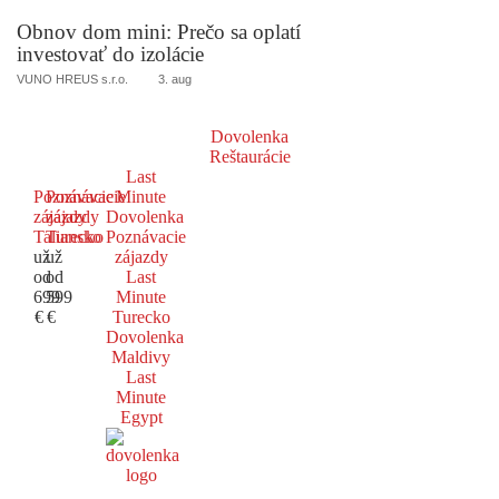
Obnov dom mini: Prečo sa oplatí
investovať do izolácie
VUNO HREUS s.r.o.
3. aug
Dovolenka
Reštaurácie
Last
Poznávacie
Poznávacie
Minute
zájazdy
zájazdy
Dovolenka
Taliansko
Turecko
Poznávacie
už
už
zájazdy
od
od
Last
699
599
Minute
€
€
Turecko
Dovolenka
Maldivy
Last
Minute
Egypt