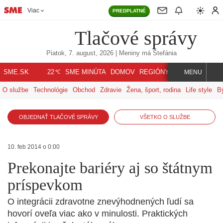
Viac
PREDPLATNÉ
Tlačové správy
Piatok, 7. august, 2026
| Meniny má
Štefánia
℃
SME.SK
SME MINÚTA
DOMOV
REGIÓNY
INDEX
SVET
22
MENU
O službe
Technológie
Obchod
Zdravie
Žena, šport, rodina
Life style
B
OBJEDNAŤ TLAČOVÉ SPRÁVY
VŠETKO O SLUŽBE
10. feb 2014 o 0:00
Prekonajte bariéry aj so štátnym
príspevkom
O integrácii zdravotne znevýhodnených ľudí sa
hovorí oveľa viac ako v minulosti. Praktických