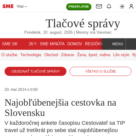
Viac
PREDPLATNÉ
Tlačové správy
Pondelok, 10. august, 2026
| Meniny má
Vavrinec
℃
SME.SK
SME MINÚTA
DOMOV
REGIÓNY
INDEX
SVET
26
MENU
O službe
Technológie
Obchod
Zdravie
Žena, šport, rodina
Life style
B
OBJEDNAŤ TLAČOVÉ SPRÁVY
VŠETKO O SLUŽBE
20. mar 2014 o 0:00
Najobľúbenejšia cestovka na
Slovensku
V každoročnej ankete časopisu Cestovateľ sa TIP
travel už tretíkrát po sebe stal najobľúbenejšou