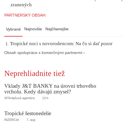
zranených
PARTNERSKÝ OBSAH
Najnovšie
Najčítanejšie
Vybrané
Tropické noci s novorodencom: Na čo si dať pozor
Obsah spolupráce s komerčnými partnermi ›
Neprehliadnite tiež
Vklady J&T BANKY na úrovni trhového
vrcholu. Kedy dávajú zmysel?
SITA tlačová agentúra
13 h
Tropické šestonedelie
INZERCIA
7. aug