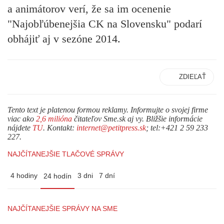
a animátorov verí, že sa im ocenenie
"Najobľúbenejšia CK na Slovensku" podarí
obhájiť aj v sezóne 2014.
ZDIEĽAŤ
Tento text je platenou formou reklamy. Informujte o svojej firme
viac ako
2,6 milióna
čitateľov Sme.sk aj vy. Bližšie informácie
nájdete
TU
. Kontakt:
internet@petitpress.sk
; tel:+421 2 59 233
227.
NAJČÍTANEJŠIE TLAČOVÉ SPRÁVY
4 hodiny
3 dni
7 dní
24 hodín
NAJČÍTANEJŠIE SPRÁVY NA SME