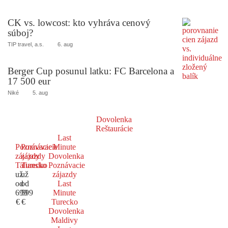
CK vs. lowcost: kto vyhráva cenový
súboj?
TIP travel, a.s.
6. aug
Berger Cup posunul latku: FC Barcelona a
17 500 eur
Niké
5. aug
Dovolenka
Reštaurácie
Last
Poznávacie
Poznávacie
Minute
zájazdy
zájazdy
Dovolenka
Taliansko
Turecko
Poznávacie
už
už
zájazdy
od
od
Last
699
599
Minute
€
€
Turecko
Dovolenka
Maldivy