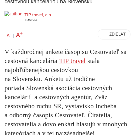
cestovnou kanceláriou na Slovensku.
TIP travel, a.s.
Inzercia
+
A
-
ZDIEĽAŤ
A
|
V každoročnej ankete časopisu Cestovateľ sa
cestovná kancelária
TIP travel
stala
najobľúbenejšou cestovkou
na Slovensku.
Anketu už tradične
poriada Slovenská asociácia cestovných
kancelárií
a cestovných agentúr, Zväz
cestovného ruchu SR, výstavisko Incheba
a odborný časopis Cestovateľ. Čitatelia,
cestovatelia a dovolenkári hlasujú v mnohých
kategóriach a v tej najzásadnejšej