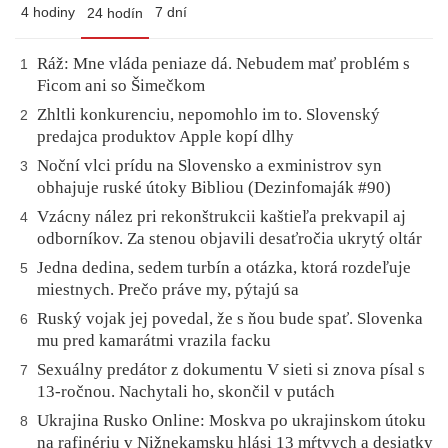
4 hodiny
7 dní
24 hodín
Ráž: Mne vláda peniaze dá. Nebudem mať problém s
1
Ficom ani so Šimečkom
Zhltli konkurenciu, nepomohlo im to. Slovenský
2
predajca produktov Apple kopí dlhy
Noční vlci prídu na Slovensko a exministrov syn
3
obhajuje ruské útoky Bibliou (Dezinfomaják #90)
Vzácny nález pri rekonštrukcii kaštieľa prekvapil aj
4
odborníkov. Za stenou objavili desaťročia ukrytý oltár
Jedna dedina, sedem turbín a otázka, ktorá rozdeľuje
5
miestnych. Prečo práve my, pýtajú sa
Ruský vojak jej povedal, že s ňou bude spať. Slovenka
6
mu pred kamarátmi vrazila facku
Sexuálny predátor z dokumentu V sieti si znova písal s
7
13-ročnou. Nachytali ho, skončil v putách
Ukrajina Rusko Online: Moskva po ukrajinskom útoku
8
na rafinériu v Nižnekamsku hlási 13 mŕtvych a desiatky