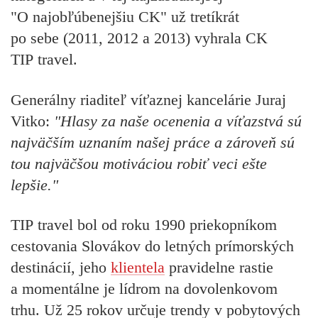
"O najobľúbenejšiu CK"
už
tretíkrát
po sebe
(2011, 2012 a 2013) vyhrala CK
TIP travel
.
Generálny riaditeľ víťaznej kancelárie Juraj
Vitko:
"Hlasy za naše ocenenia a víťazstvá sú
najväčším uznaním našej práce a zároveň sú
tou najväčšou motiváciou robiť veci ešte
lepšie."
TIP travel bol od roku 1990 priekopníkom
cestovania Slovákov do letných prímorských
destinácií, jeho
klientela
pravidelne rastie
a momentálne je lídrom na dovolenkovom
trhu. Už 25 rokov určuje trendy v pobytových