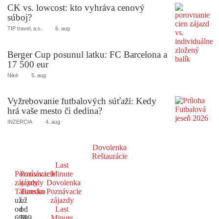
CK vs. lowcost: kto vyhráva cenový
súboj?
TIP travel, a.s.
6. aug
Berger Cup posunul latku: FC Barcelona a
17 500 eur
Niké
5. aug
Vyžrebovanie futbalových súťaží: Kedy
hrá vaše mesto či dedina?
INZERCIA
4. aug
Dovolenka
Reštaurácie
Last
Poznávacie
Poznávacie
Minute
zájazdy
zájazdy
Dovolenka
Taliansko
Turecko
Poznávacie
už
už
zájazdy
od
od
Last
699
599
Minute