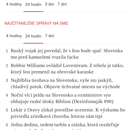
4 hodiny
3 dni
7 dní
24 hodín
NAJČÍTANEJŠIE SPRÁVY NA SME
4 hodiny
7 dní
24 hodín
Ruský vojak jej povedal, že s ňou bude spať. Slovenka
1
mu pred kamarátmi vrazila facku
Robbie Williams ovládol Lovestream. Z rebela je tatko,
2
ktorý šou premenil na obrovské karaoke
Najhlbšia tiesňava na Slovensku, vyše sto jaskýň,
3
chladivý potok. Objavte úchvatné miesto na východe
Noční vlci prídu na Slovensko a exministrov syn
4
obhajuje ruské útoky Bibliou (Dezinfomaják #90)
Lekár z Oravy získal prestížne ocenenie. K výskumu ho
5
priviedla zriedkavá choroba, ktorou sám trpí
Jedna dedina, sedem turbín a otázka, ktorá rozdeľuje
6