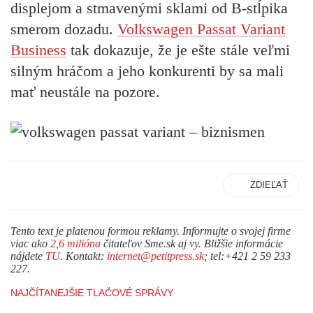
displejom a stmavenými sklami od B-stĺpika
smerom dozadu.
Volkswagen Passat Variant
Business
tak dokazuje, že je ešte stále veľmi
silným hráčom a jeho konkurenti by sa mali
mať neustále na pozore.
ZDIEĽAŤ
Tento text je platenou formou reklamy. Informujte o svojej firme
viac ako
2,6 milióna
čitateľov Sme.sk aj vy. Bližšie informácie
nájdete
TU
. Kontakt:
internet@petitpress.sk
; tel:+421 2 59 233
227.
NAJČÍTANEJŠIE TLAČOVÉ SPRÁVY