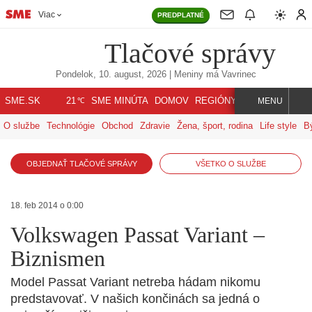
Viac
PREDPLATNÉ
Tlačové správy
Pondelok, 10. august, 2026
| Meniny má
Vavrinec
℃
SME.SK
SME MINÚTA
DOMOV
REGIÓNY
INDEX
SVET
21
MENU
O službe
Technológie
Obchod
Zdravie
Žena, šport, rodina
Life style
B
OBJEDNAŤ TLAČOVÉ SPRÁVY
VŠETKO O SLUŽBE
18. feb 2014 o 0:00
Volkswagen Passat Variant –
Biznismen
Model Passat Variant netreba hádam nikomu
predstavovať. V našich končinách sa jedná o