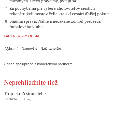
miestnych. Prečo práve my, pýtajú sa
Za pochybenia pri výbere zhotoviteľov šiestich
7
rekonštrukcií mostov čelia krajskí cestári ďalšej pokute
Smutná správa: Náhle a nečakane zomrel predseda
8
futbalového klubu
PARTNERSKÝ OBSAH
Najnovšie
Najčítanejšie
Vybrané
Obsah spolupráce s komerčnými partnermi ›
Neprehliadnite tiež
Tropické šestonedelie
INZERCIA
7. aug