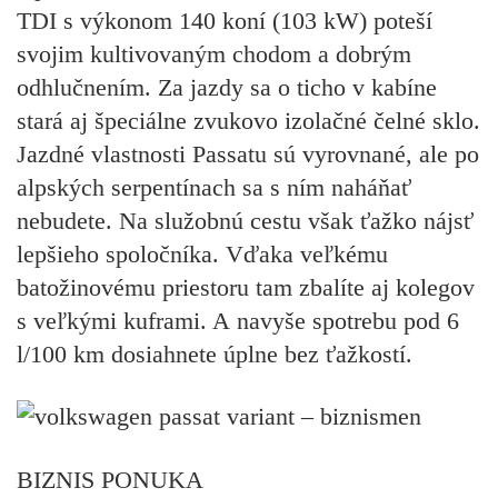
TDI s výkonom 140 koní (103 kW) poteší
svojim kultivovaným chodom a dobrým
odhlučnením. Za jazdy sa o ticho v kabíne
stará aj špeciálne zvukovo izolačné čelné sklo.
Jazdné vlastnosti Passatu sú vyrovnané, ale po
alpských serpentínach sa s ním naháňať
nebudete. Na služobnú cestu však ťažko nájsť
lepšieho spoločníka. Vďaka veľkému
batožinovému priestoru tam zbalíte aj kolegov
s veľkými kuframi. A navyše spotrebu pod 6
l/100 km dosiahnete úplne bez ťažkostí.
BIZNIS PONUKA