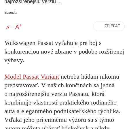
najrozšírenejšiu verziu ...
Inzercia
+
A
-
ZDIEĽAŤ
A
|
Volkswagen Passat vyťahuje pre boj s
konkurenciou nové zbrane v podobe rozšírenej
výbavy.
Model Passat Variant
netreba hádam nikomu
predstavovať. V našich končinách sa jedná
o najrozšírenejšiu verziu Passatu, ktorá
kombinuje vlastnosti praktického rodinného
auta a elegantného podnikateľského rýchlika.
Vďaka jeho príjemnému výzoru sa s týmto
autom môžete ukázať kdekoľvek a nikdy