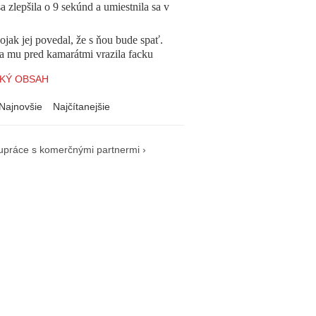
a zlepšila o 9 sekúnd a umiestnila sa v
jak jej povedal, že s ňou bude spať.
a mu pred kamarátmi vrazila facku
KÝ OBSAH
Najnovšie
Najčítanejšie
upráce s komerčnými partnermi ›