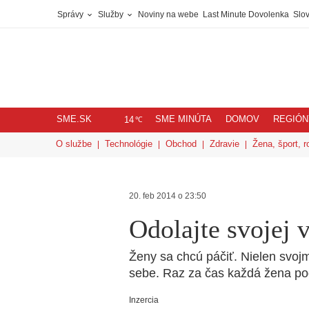
Správy
Služby
Noviny na webe
Last Minute Dovolenka
Slov
SME.SK
SME MINÚTA
DOMOV
REGIÓN
℃
14
O službe
Technológie
Obchod
Zdravie
Žena, šport, r
20. feb 2014 o 23:50
Odolajte svojej v
Ženy sa chcú páčiť. Nielen svojm
sebe. Raz za čas každá žena pod
Inzercia