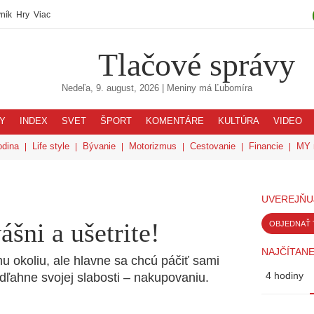
ník
Hry
Viac
Tlačové správy
Nedeľa, 9. august, 2026
| Meniny má
Ľubomíra
Y
INDEX
SVET
ŠPORT
KOMENTÁRE
KULTÚRA
VIDEO
odina
Life style
Bývanie
Motorizmus
Cestovanie
Financie
MY 
UVEREJŇU
ášni a ušetrite!
OBJEDNAŤ 
NAJČÍTANE
u okoliu, ale hlavne sa chcú páčiť sami
4 hodiny
ľahne svojej slabosti – nakupovaniu.