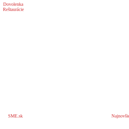
Dovolenka
Reštaurácie
SME.sk
Najnovši