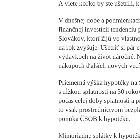
A viete koľko by ste ušetrili,
V dnešnej dobe a podmienkach
finančnej investícii tendenciu 
Slovákov, ktorí žijú vo vlast
na rok zvyšuje. Ušetriť si pár
výdavkoch na život náročné. Ni
nákupoch ďalších nových vecí a
Priemerná výška hypotéky na S
s dĺžkou splatnosti na 30 roko
počas celej doby splatnosti a p
to však prostredníctvom bezpl
ponúka ČSOB k hypotéke.
Mimoriadne splátky k hypot