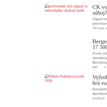
CK vs
súboj
Zájazd od
porovnani
TIP travel, a
Berge
17 50
Druhý roč
obsadený 
Barcelony
Niké
5.
Vyžre
hrá va
Kompletný
denníkoc
INZERCIA