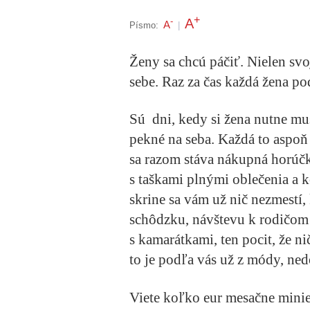
+
A
-
A
Písmo:
|
Ženy sa chcú páčiť. Nielen svo
sebe. Raz za čas každá žena po
Sú dni, kedy si žena nutne mus
pekné na seba. Každá to aspoň
sa razom stáva nákupná horúč
s taškami plnými oblečenia a k
skrine sa vám už nič nezmestí,
schôdzku, návštevu k rodičom 
s kamarátkami, ten pocit, že n
to je podľa vás už z módy, ne
Viete koľko eur mesačne minie