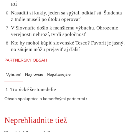
EÚ
Nasadili si kukly, jeden sa spýtal, odkiaľ sú. Študenta
6
z Indie museli po útoku operovať
V Slovnafte došlo k menšiemu výbuchu. Ohrozenie
7
verejnosti nehrozí, tvrdí spoločnosť
Kto by mohol kúpiť slovenské Tesco? Favorit je jasný,
8
no záujem môžu prejaviť aj ďalší
PARTNERSKÝ OBSAH
Najnovšie
Najčítanejšie
Vybrané
Tropické šestonedelie
Obsah spolupráce s komerčnými partnermi ›
Neprehliadnite tiež