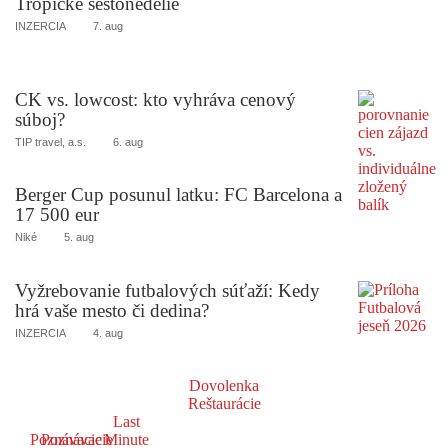
Tropické šestonedelie
INZERCIA
7. aug
CK vs. lowcost: kto vyhráva cenový
súboj?
TIP travel, a.s.
6. aug
Berger Cup posunul latku: FC Barcelona a
17 500 eur
Niké
5. aug
Vyžrebovanie futbalových súťaží: Kedy
hrá vaše mesto či dedina?
INZERCIA
4. aug
Dovolenka
Reštaurácie
Last
Poznávacie
Poznávacie
Minute