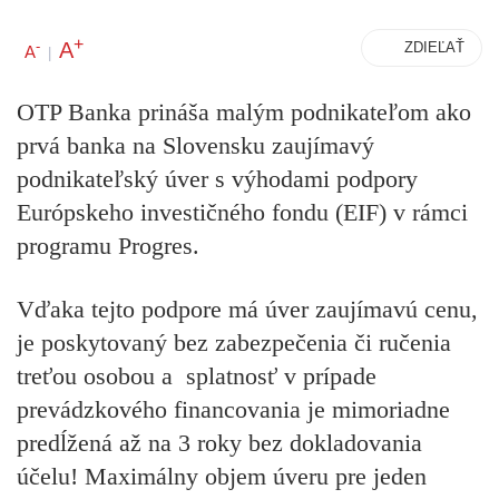
+
A
-
ZDIEĽAŤ
A
|
OTP Banka prináša malým podnikateľom ako
prvá banka na Slovensku zaujímavý
podnikateľský úver s výhodami podpory
Európskeho investičného fondu (EIF) v rámci
programu Progres.
Vďaka tejto podpore má úver
zaujímavú cenu
,
je poskytovaný
bez zabezpečenia či ručenia
treťou osobou
a
splatnosť v prípade
prevádzkového financovania je mimoriadne
predĺžená až na 3 roky bez dokladovania
účelu
! Maximálny objem úveru pre jeden