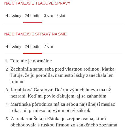
NAJČÍTANEJŠIE TLAČOVÉ SPRÁVY
4 hodiny
3 dni
7 dní
24 hodín
NAJČÍTANEJŠIE SPRÁVY NA SME
4 hodiny
7 dní
24 hodín
Toto nie je normálne
1
Zachránila samu seba pred vlastnou rodinou. Matka
2
ľutuje, že ju porodila, namiesto lásky zanechala len
traumu
Jarjabková Garajová: Dcérin výbuch hnevu ma už
3
nezraní. Keď mi povie ďakujem, aj sa zahanbím
Martinská pôrodnica má za sebou najsilnejší mesiac
4
roka. Júl priniesol aj výnimočný zákrok
Za radarmi Šutaja Eštoka je zrejme osoba, ktorá
5
obchodovala s ruskou firmou zo sankčného zoznamu