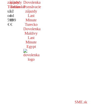
zájazdy
zájazdy
Dovolenka
Turecko
Taliansko
Poznávacie
už
už
zájazdy
od
od
Last
599
699
Minute
€
€
Turecko
Dovolenka
Maldivy
Last
Minute
Egypt
SME.sk