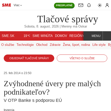
Viac
PREDPLATNÉ
Tlačové správy
Sobota, 8. august, 2026
| Meniny má
Oskar
℃
SME.SK
SME MINÚTA
DOMOV
REGIÓNY
INDEX
SVET
19
MENU
O službe
Technológie
Obchod
Zdravie
Žena, šport, rodina
Life style
B
OBJEDNAŤ TLAČOVÉ SPRÁVY
VŠETKO O SLUŽBE
25. feb 2014 o 23:50
Zvýhodnené úvery pre malých
podnikateľov?
V OTP Banke s podporou EÚ
Inzercia