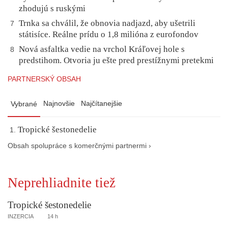
zhodujú s ruskými
Trnka sa chválil, že obnovia nadjazd, aby ušetrili
7
státisíce. Reálne prídu o 1,8 milióna z eurofondov
Nová asfaltka vedie na vrchol Kráľovej hole s
8
predstihom. Otvoria ju ešte pred prestížnymi pretekmi
PARTNERSKÝ OBSAH
Najnovšie
Najčítanejšie
Vybrané
Tropické šestonedelie
Obsah spolupráce s komerčnými partnermi ›
Neprehliadnite tiež
Tropické šestonedelie
INZERCIA
14 h