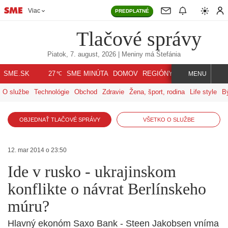
Viac
PREDPLATNÉ
Tlačové správy
Piatok, 7. august, 2026
| Meniny má
Štefánia
℃
SME.SK
SME MINÚTA
DOMOV
REGIÓNY
INDEX
SVET
27
MENU
O službe
Technológie
Obchod
Zdravie
Žena, šport, rodina
Life style
B
OBJEDNAŤ TLAČOVÉ SPRÁVY
VŠETKO O SLUŽBE
12. mar 2014 o 23:50
Ide v rusko - ukrajinskom
konflikte o návrat Berlínskeho
múru?
Hlavný ekonóm Saxo Bank - Steen Jakobsen vníma