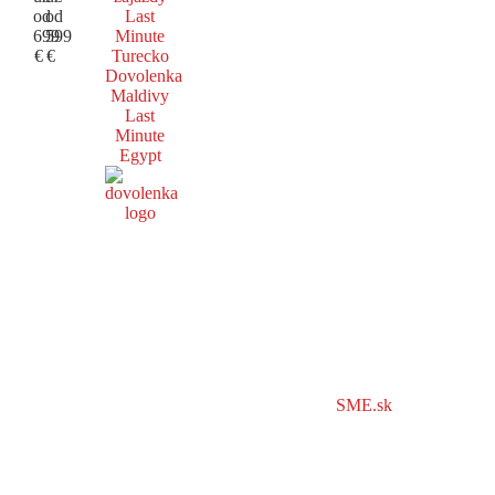
od
od
Last
699
599
Minute
€
€
Turecko
Dovolenka
Maldivy
Last
Minute
Egypt
SME.sk