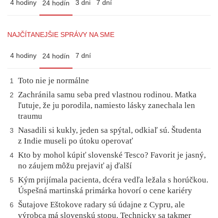
4 hodiny
3 dni
7 dní
24 hodín
NAJČÍTANEJŠIE SPRÁVY NA SME
4 hodiny
7 dní
24 hodín
Toto nie je normálne
1
Zachránila samu seba pred vlastnou rodinou. Matka
2
ľutuje, že ju porodila, namiesto lásky zanechala len
traumu
Nasadili si kukly, jeden sa spýtal, odkiaľ sú. Študenta
3
z Indie museli po útoku operovať
Kto by mohol kúpiť slovenské Tesco? Favorit je jasný,
4
no záujem môžu prejaviť aj ďalší
Kým prijímala pacienta, dcéra vedľa ležala s horúčkou.
5
Úspešná martinská primárka hovorí o cene kariéry
Šutajove Eštokove radary sú údajne z Cypru, ale
6
výrobca má slovenskú stopu. Technicky sa takmer