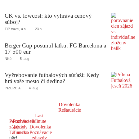
CK vs. lowcost: kto vyhráva cenový
súboj?
TIP travel, a.s.
23 h
Berger Cup posunul latku: FC Barcelona a
17 500 eur
Niké
5. aug
Vyžrebovanie futbalových súťaží: Kedy
hrá vaše mesto či dedina?
INZERCIA
4. aug
Dovolenka
Reštaurácie
Last
Poznávacie
Poznávacie
Minute
zájazdy
zájazdy
Dovolenka
Taliansko
Turecko
Poznávacie
už
už
zájazdy