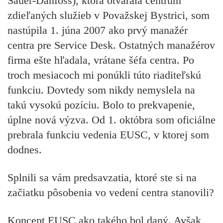
Sauer-Danfoss), ktorá otvárala centrum
zdieľaných služieb v Považskej Bystrici, som
nastúpila 1. júna 2007 ako prvý manažér
centra pre Service Desk. Ostatných manažérov
firma ešte hľadala, vrátane šéfa centra. Po
troch mesiacoch mi ponúkli túto riaditeľskú
funkciu. Dovtedy som nikdy nemyslela na
takú vysokú pozíciu. Bolo to prekvapenie,
úplne nová výzva. Od 1. októbra som oficiálne
prebrala funkciu vedenia EUSC, v ktorej som
dodnes.
Splnili sa vám predsavzatia, ktoré ste si na
začiatku pôsobenia vo vedení centra stanovili?
Koncept EUSC ako takého bol daný. Avšak