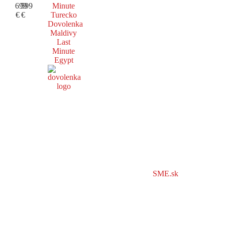
699
599
Minute
€
€
Turecko
Dovolenka
Maldivy
Last
Minute
Egypt
SME.sk