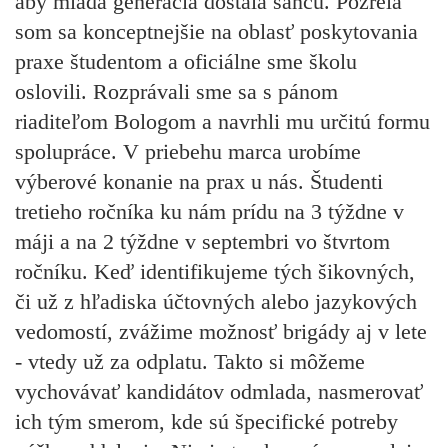
aby mladá generácia dostala šancu. Pozrela
som sa konceptnejšie na oblasť poskytovania
praxe študentom a oficiálne sme školu
oslovili. Rozprávali sme sa s pánom
riaditeľom Bologom a navrhli mu určitú formu
spolupráce. V priebehu marca urobíme
výberové konanie na prax u nás. Študenti
tretieho ročníka ku nám prídu na 3 týždne v
máji a na 2 týždne v septembri vo štvrtom
ročníku. Keď identifikujeme tých šikovných,
či už z hľadiska účtovných alebo jazykových
vedomostí, zvážime možnosť brigády aj v lete
- vtedy už za odplatu. Takto si môžeme
vychovávať kandidátov odmlada, nasmerovať
ich tým smerom, kde sú špecifické potreby