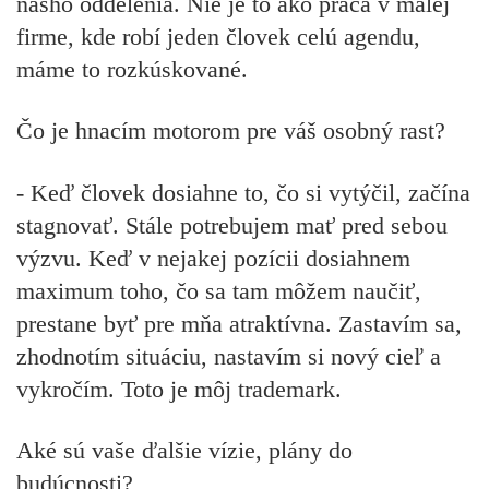
nášho oddelenia. Nie je to ako práca v malej
firme, kde robí jeden človek celú agendu,
máme to rozkúskované.
Čo je hnacím motorom pre váš osobný rast?
- Keď človek dosiahne to, čo si vytýčil, začína
stagnovať. Stále potrebujem mať pred sebou
výzvu. Keď v nejakej pozícii dosiahnem
maximum toho, čo sa tam môžem naučiť,
prestane byť pre mňa atraktívna. Zastavím sa,
zhodnotím situáciu, nastavím si nový cieľ a
vykročím. Toto je môj trademark.
Aké sú vaše ďalšie vízie, plány do
budúcnosti?