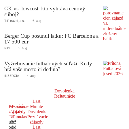
CK vs. lowcost: kto vyhráva cenový
súboj?
TIP travel, a.s.
6. aug
Berger Cup posunul latku: FC Barcelona a
17 500 eur
Niké
5. aug
Vyžrebovanie futbalových súťaží: Kedy
hrá vaše mesto či dedina?
INZERCIA
4. aug
Dovolenka
Reštaurácie
Last
Poznávacie
Poznávacie
Minute
zájazdy
zájazdy
Dovolenka
Taliansko
Turecko
Poznávacie
už
už
zájazdy
od
od
Last