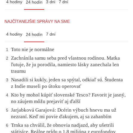
4 hodiny
3 dni
7 dní
24 hodín
NAJČÍTANEJŠIE SPRÁVY NA SME
4 hodiny
7 dní
24 hodín
Toto nie je normálne
1
Zachránila samu seba pred vlastnou rodinou. Matka
2
ľutuje, že ju porodila, namiesto lásky zanechala len
traumu
Nasadili si kukly, jeden sa spýtal, odkiaľ sú. Študenta
3
z Indie museli po útoku operovať
Kto by mohol kúpiť slovenské Tesco? Favorit je jasný,
4
no záujem môžu prejaviť aj ďalší
Jarjabková Garajová: Dcérin výbuch hnevu ma už
5
nezraní. Keď mi povie ďakujem, aj sa zahanbím
Trnka sa chválil, že obnovia nadjazd, aby ušetrili
6
státisíce. Reálne prídu o 1,8 milióna z eurofondov