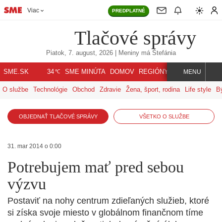
Viac
PREDPLATNÉ
Tlačové správy
Piatok, 7. august, 2026
| Meniny má
Štefánia
℃
SME.SK
SME MINÚTA
DOMOV
REGIÓNY
INDEX
SVET
34
MENU
O službe
Technológie
Obchod
Zdravie
Žena, šport, rodina
Life style
B
OBJEDNAŤ TLAČOVÉ SPRÁVY
VŠETKO O SLUŽBE
31. mar 2014 o 0:00
Potrebujem mať pred sebou
výzvu
Postaviť na nohy centrum zdieľaných služieb, ktoré
si získa svoje miesto v globálnom finančnom tíme