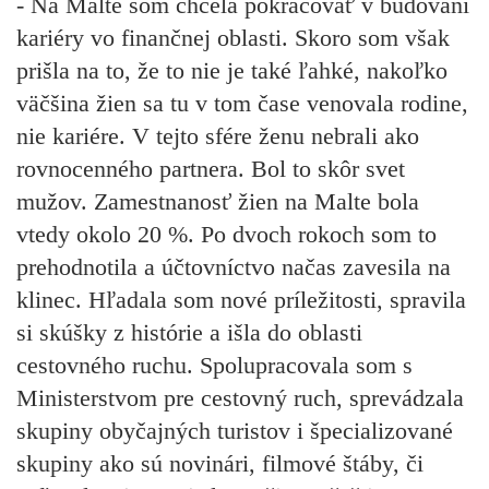
- Na Malte som chcela pokračovať v budovaní
kariéry vo finančnej oblasti. Skoro som však
prišla na to, že to nie je také ľahké, nakoľko
väčšina žien sa tu v tom čase venovala rodine,
nie kariére. V tejto sfére ženu nebrali ako
rovnocenného partnera. Bol to skôr svet
mužov. Zamestnanosť žien na Malte bola
vtedy okolo 20 %. Po dvoch rokoch som to
prehodnotila a účtovníctvo načas zavesila na
klinec. Hľadala som nové príležitosti, spravila
si skúšky z histórie a išla do oblasti
cestovného ruchu. Spolupracovala som s
Ministerstvom pre cestovný ruch, sprevádzala
skupiny obyčajných turistov i špecializované
skupiny ako sú novinári, filmové štáby, či