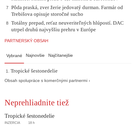
Pôda praská, zver žerie jedovatý durman. Farmár od
7
Trebišova opisuje storočné sucho
Totálny prepad, reťaz neuveriteľných hlúpostí. DAC
8
utrpel druhú najvyššiu prehru v Európe
PARTNERSKÝ OBSAH
Najnovšie
Najčítanejšie
Vybrané
Tropické šestonedelie
Obsah spolupráce s komerčnými partnermi ›
Neprehliadnite tiež
Tropické šestonedelie
INZERCIA
18 h