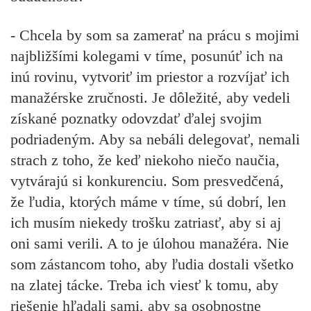
- Chcela by som sa zamerať na prácu s mojimi
najbližšími kolegami v tíme, posunúť ich na
inú rovinu, vytvoriť im priestor a rozvíjať ich
manažérske zručnosti. Je dôležité, aby vedeli
získané poznatky odovzdať ďalej svojim
podriadeným. Aby sa nebáli delegovať, nemali
strach z toho, že keď niekoho niečo naučia,
vytvárajú si konkurenciu. Som presvedčená,
že ľudia, ktorých máme v tíme, sú dobrí, len
ich musím niekedy trošku zatriasť, aby si aj
oni sami verili. A to je úlohou manažéra. Nie
som zástancom toho, aby ľudia dostali všetko
na zlatej tácke. Treba ich viesť k tomu, aby
riešenie hľadali sami, aby sa osobnostne