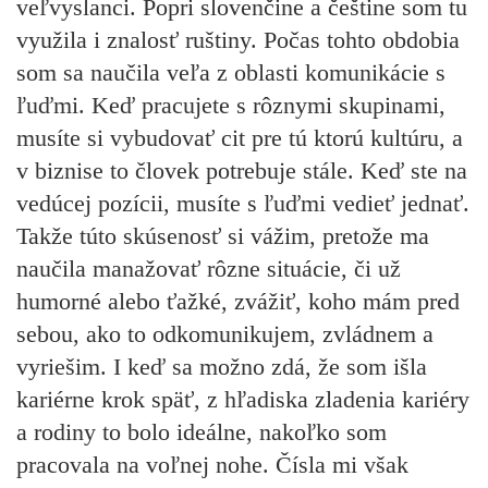
veľvyslanci. Popri slovenčine a češtine som tu
využila i znalosť ruštiny. Počas tohto obdobia
som sa naučila veľa z oblasti komunikácie s
ľuďmi. Keď pracujete s rôznymi skupinami,
musíte si vybudovať cit pre tú ktorú kultúru, a
v biznise to človek potrebuje stále. Keď ste na
vedúcej pozícii, musíte s ľuďmi vedieť jednať.
Takže túto skúsenosť si vážim, pretože ma
naučila manažovať rôzne situácie, či už
humorné alebo ťažké, zvážiť, koho mám pred
sebou, ako to odkomunikujem, zvládnem a
vyriešim. I keď sa možno zdá, že som išla
kariérne krok späť, z hľadiska zladenia kariéry
a rodiny to bolo ideálne, nakoľko som
pracovala na voľnej nohe. Čísla mi však