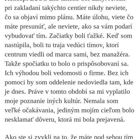
pri zakladaní takýchto centier nikdy neviete,
čo sa objaví mimo plánu. Máte úlohu, viete čo
máte presunúť, ale neviete, ako sa vám podarí
vybudovať tím. Začiatky boli ťažké. Keď som
nastúpila, boli tu traja vedúci tímov, ktorí
centrum viedli od marca sami, bez manažéra.
Takže spočiatku to bolo o prispôsobovaní sa.
Ich výhodou boli vedomosti o firme. Bez ich
pomoci by som oddelenie nedoviedla tam, kde
je dnes. Práve v tomto období sa mi vyplatilo
moje poznanie iných kultúr. Nemala som
veľké očakávania, jediným mojím cieľom bolo
nesklamať dôveru, ktorá mi bola prejavená.
Ako ste si zvykli na to, že máte pod sebou tím