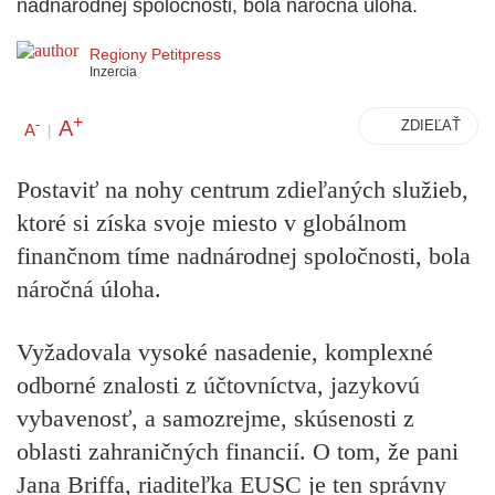
nadnárodnej spoločnosti, bola náročná úloha.
Regiony Petitpress
Inzercia
+
A
-
ZDIEĽAŤ
A
|
Postaviť na nohy centrum zdieľaných služieb,
ktoré si získa svoje miesto v globálnom
finančnom tíme nadnárodnej spoločnosti, bola
náročná úloha.
Vyžadovala vysoké nasadenie, komplexné
odborné znalosti z účtovníctva, jazykovú
vybavenosť, a samozrejme, skúsenosti z
oblasti zahraničných financií. O tom, že pani
Jana Briffa, riaditeľka EUSC je ten správny