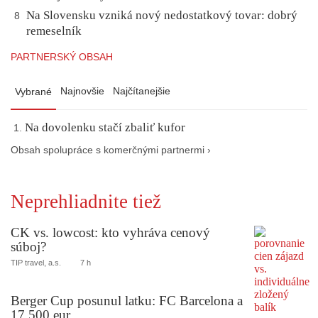
Na Slovensku vzniká nový nedostatkový tovar: dobrý
8
remeselník
PARTNERSKÝ OBSAH
Najnovšie
Najčítanejšie
Vybrané
Na dovolenku stačí zbaliť kufor
Obsah spolupráce s komerčnými partnermi ›
Neprehliadnite tiež
CK vs. lowcost: kto vyhráva cenový
súboj?
TIP travel, a.s.
7 h
Berger Cup posunul latku: FC Barcelona a
17 500 eur