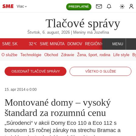
Viac
PREDPLATNÉ
Tlačové správy
Štvrtok, 6. august, 2026
| Meniny má
Jozefína
℃
SME.SK
SME MINÚTA
DOMOV
REGIÓNY
INDEX
SVET
32
MENU
O službe
Technológie
Obchod
Zdravie
Žena, šport, rodina
Life style
B
OBJEDNAŤ TLAČOVÉ SPRÁVY
VŠETKO O SLUŽBE
15. apr 2014 o 0:00
Montované domy – vysoký
štandard za rozumnú cenu
„Súrodenci“ v akcii Domy Eco 110 a Eco 112 s
bonusom 15 ročnej záruky na strechu Bramac a