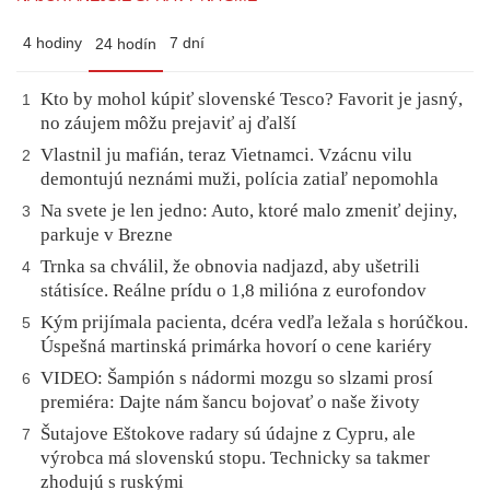
4 hodiny
7 dní
24 hodín
Kto by mohol kúpiť slovenské Tesco? Favorit je jasný,
1
no záujem môžu prejaviť aj ďalší
Vlastnil ju mafián, teraz Vietnamci. Vzácnu vilu
2
demontujú neznámi muži, polícia zatiaľ nepomohla
Na svete je len jedno: Auto, ktoré malo zmeniť dejiny,
3
parkuje v Brezne
Trnka sa chválil, že obnovia nadjazd, aby ušetrili
4
státisíce. Reálne prídu o 1,8 milióna z eurofondov
Kým prijímala pacienta, dcéra vedľa ležala s horúčkou.
5
Úspešná martinská primárka hovorí o cene kariéry
VIDEO: Šampión s nádormi mozgu so slzami prosí
6
premiéra: Dajte nám šancu bojovať o naše životy
Šutajove Eštokove radary sú údajne z Cypru, ale
7
výrobca má slovenskú stopu. Technicky sa takmer
zhodujú s ruskými