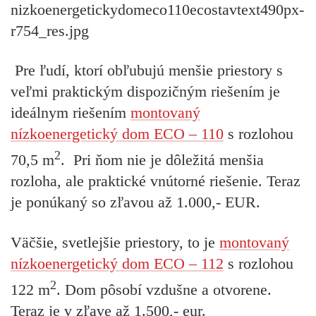
Pre ľudí, ktorí obľubujú menšie priestory s
veľmi praktickým dispozičným riešením je
ideálnym riešením
montovaný
nízkoenergetický dom ECO – 110
s rozlohou
2
70,5 m
. Pri ňom nie je dôležitá menšia
rozloha, ale praktické vnútorné riešenie. Teraz
je ponúkaný so zľavou až 1.000,- EUR.
Väčšie, svetlejšie priestory, to je
montovaný
nízkoenergetický dom ECO – 112
s rozlohou
2
122 m
. Dom pôsobí vzdušne a otvorene.
Teraz je v zľave až 1.500,- eur.