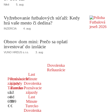
Niké
5. aug
Vyžrebovanie futbalových súťaží: Kedy
hrá vaše mesto či dedina?
INZERCIA
4. aug
Obnov dom mini: Prečo sa oplatí
investovať do izolácie
VUNO HREUS s.r.o.
3. aug
Dovolenka
Reštaurácie
Last
Poznávacie
Poznávacie
Minute
zájazdy
zájazdy
Dovolenka
Taliansko
Turecko
Poznávacie
už
už
zájazdy
od
od
Last
699
599
Minute
€
€
Turecko
Dovolenka