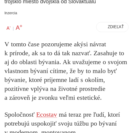
trojsklo miesto dvojskla od Slovaktualu
Inzercia
+
A
-
ZDIEĽAŤ
A
|
V tomto čase pozorujeme akýsi návrat
k prírode, ak sa to dá tak nazvať. Zasahuje to
aj do oblasti bývania. Ak uvažujeme o svojom
vlastnom bývaní cítime, že by to malo byť
bývanie, ktoré príjemne ladí s okolím,
pozitívne vplýva na životné prostredie
a zároveň je zvonku veľmi estetické.
Spoločnosť
Ecostav
má teraz pre ľudí, ktorí
potrebujú uspokojiť svoju túžbu po bývaní
v modernom, montovanom,