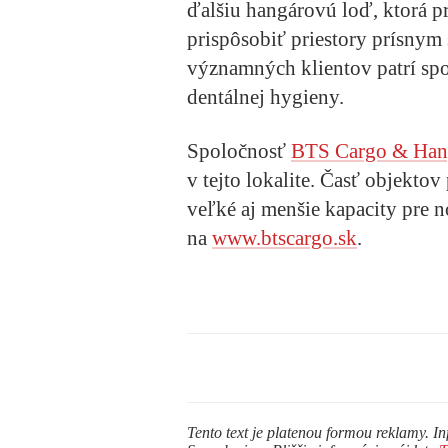
ďalšiu hangárovú loď, ktorá p
prispôsobiť priestory prísny
významných klientov patrí spo
dentálnej hygieny.
Spoločnosť
BTS Cargo & Hang
v tejto lokalite. Časť objektov
veľké aj menšie kapacity pre 
na
www.btscargo.sk
.
Tento text je platenou formou reklamy. In