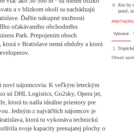
re viac ako 30 500 m
sú nielen blízko
Kto by 
8
.
chvatu a v blízkom okolí sa nachádzajú
jasný, n
tislave. Ďalšie nákupné možnosti
PARTNERS
 dlho očakávaného obchodného
Vybrané
siness Park. Prepojením oboch
ktorá v Bratislave nemá obdoby a ktorá
Tropické
eveloperov.
Obsah spol
ú noví nájomcovia. K veľkým leteckým
ko sú DHL Logistics, Go2sky, Opera jet,
e, ktorá tu našla ideálne priestory pre
ou. Jedným z najväčších nájomcov je
ratislava, ktorá tu vykonáva technickú
zšírila svoje kapacity prenajatej plochy o