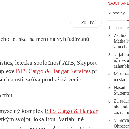
NAJČÍTANE
4 hodiny
ZDIEĽAŤ
Toto nie
1
.
Zachráni
2
.
ského letiska sa mení na vyhľadávanú
Matka ľu
zanecha
Jarjabk
3
.
už nezra
stics, leteckú spoločnosť ATB, Skyport
zahanb
mplexe
BTS Cargo & Hangar Services
pri
Martinsk
4
.
 súčasnosti zažíva prudké oživenie.
mesiac r
Nasadili
5
.
Študent
a trhu
Za radar
6
.
obchodo
iemyselný komplex
BTS Cargo & Hangar
zoznam
etkým svojou lokalitou. Variabilné
V Slovn
7
.
Ohrozeni
2