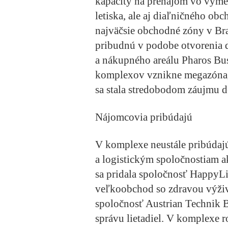
kapacity na prenájom vo výme
letiska, ale aj diaľničného ob
najväčsie obchodné zóny v Bra
pribudnú v podobe otvorenia
a nákupného areálu Pharos Bu
komplexov vznikne megazóna, 
sa stala stredobodom záujmu d
Nájomcovia pribúdajú
V komplexe neustále pribúdaj
a logistickým spoločnostiam a
sa pridala spoločnosť HappyLif
veľkoobchod so zdravou výživ
spoločnosť Austrian Technik B
správu lietadiel. V komplexe ro