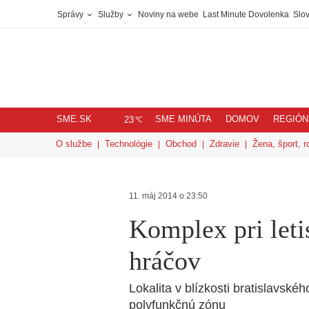
Správy
Služby
Noviny na webe
Last Minute Dovolenka
Slov
SME.SK
SME MINÚTA
DOMOV
REGIÓN
℃
23
O službe
Technológie
Obchod
Zdravie
Žena, šport, r
11. máj 2014 o 23:50
Komplex pri leti
hráčov
Lokalita v blízkosti bratislavsk
polyfunkčnú zónu