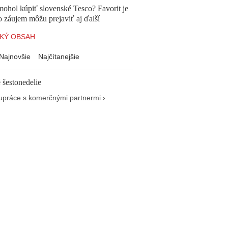
mohol kúpiť slovenské Tesco? Favorit je
o záujem môžu prejaviť aj ďalší
KÝ OBSAH
Najnovšie
Najčítanejšie
 šestonedelie
upráce s komerčnými partnermi ›