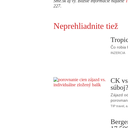
Sme.sk aj vy. Bližšie informácie nájdete
227.
Neprehliadnite tiež
Tropic
Čo robia
INZERCIA
CK vs
súboj
Zájazd od
porovnani
TIP travel, a
Berge