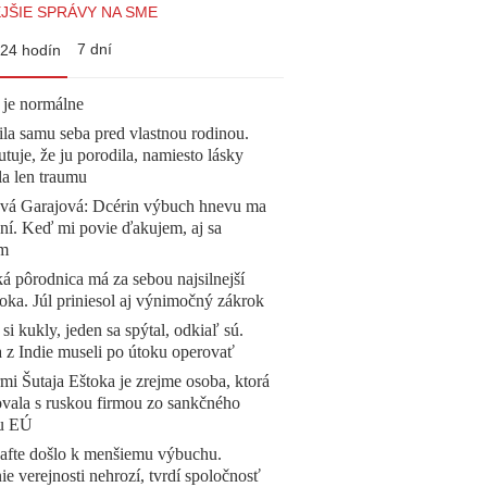
JŠIE SPRÁVY NA SME
7 dní
24 hodín
 je normálne
la samu seba pred vlastnou rodinou.
tuje, že ju porodila, namiesto lásky
la len traumu
ová Garajová: Dcérin výbuch hnevu ma
ní. Keď mi povie ďakujem, aj sa
ím
á pôrodnica má za sebou najsilnejší
oka. Júl priniesol aj výnimočný zákrok
 si kukly, jeden sa spýtal, odkiaľ sú.
a z Indie museli po útoku operovať
mi Šutaja Eštoka je zrejme osoba, ktorá
vala s ruskou firmou zo sankčného
u EÚ
afte došlo k menšiemu výbuchu.
e verejnosti nehrozí, tvrdí spoločnosť