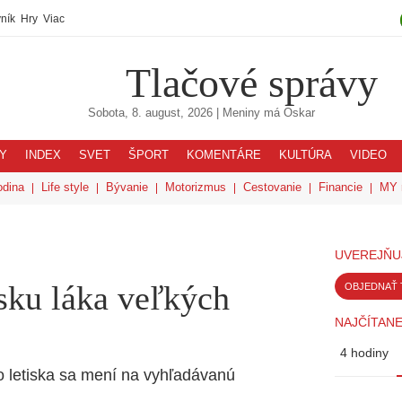
ník
Hry
Viac
Tlačové správy
Sobota, 8. august, 2026
| Meniny má
Oskar
Y
INDEX
SVET
ŠPORT
KOMENTÁRE
KULTÚRA
VIDEO
odina
Life style
Bývanie
Motorizmus
Cestovanie
Financie
MY 
UVEREJŇU
sku láka veľkých
OBJEDNAŤ 
NAJČÍTANE
4 hodiny
ého letiska sa mení na vyhľadávanú