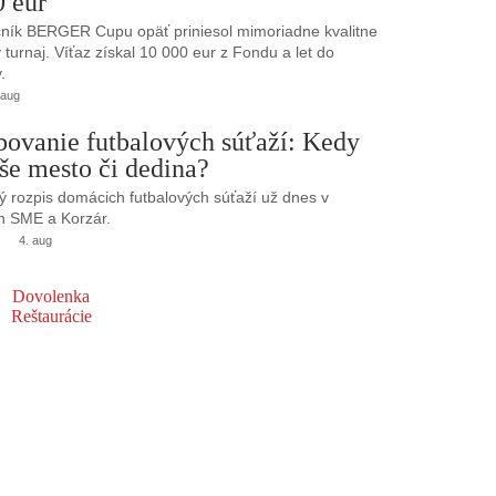
0 eur
ník BERGER Cupu opäť priniesol mimoriadne kvalitne
turnaj. Víťaz získal 10 000 eur z Fondu a let do
.
 aug
bovanie futbalových súťaží: Kedy
še mesto či dedina?
 rozpis domácich futbalových súťaží už dnes v
h SME a Korzár.
4. aug
Dovolenka
Reštaurácie