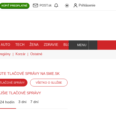
Prihlásenie
POST.sk
KÚPIŤ
PREDPLATNÉ
AUTO
TECH
ŽENA
ZDRAVIE
BLOG
MENU
Hľadaj
regióny
Korzár
Ostatné
JTE TLAČOVÉ SPRÁVY NA SME.SK
TLAČOVÉ SPRÁVY
VŠETKO O SLUŽBE
JŠIE TLAČOVÉ SPRÁVY
3 dni
7 dní
24 hodín