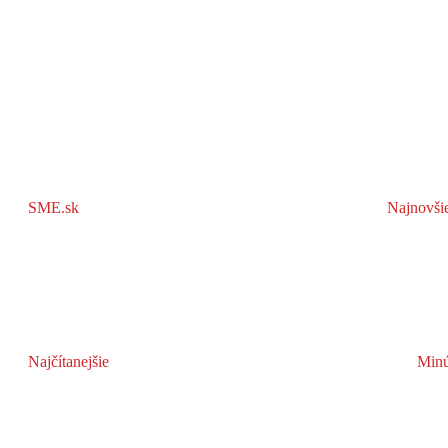
SME.sk
Najnovši
Najčítanejšie
Minú