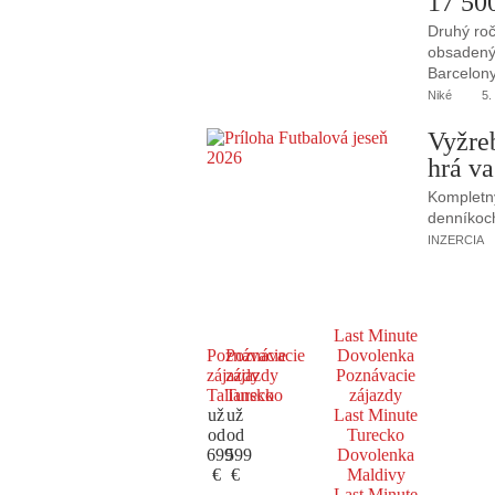
17 50
Druhý roč
obsadený 
Barcelony
Niké
5.
Vyžre
hrá va
Kompletný
denníkoc
INZERCIA
Last Minute
Poznávacie
Poznávacie
Dovolenka
zájazdy
zájazdy
Poznávacie
Taliansko
Turecko
zájazdy
už
už
Last Minute
od
od
Turecko
699
599
Dovolenka
€
€
Maldivy
Last Minute