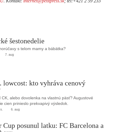
TU
. Kontakt:
internet@petitpress.sk
; tel:+421 2 59 233
ké šestonedelie
 horúčavy s telom mamy a bábätka?
7. aug
. lowcost: kto vyhráva cenový
?
 CK, alebo dovolenka na vlastnú päsť? Augustové
e cien prinieslo prekvapivý výsledok.
.s.
6. aug
r Cup posunul latku: FC Barcelona a