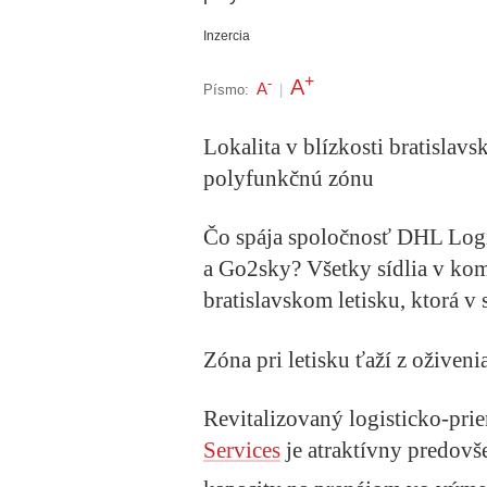
Inzercia
+
A
-
A
Písmo:
|
Lokalita v blízkosti bratislav
polyfunkčnú zónu
Čo spája spoločnosť DHL Logi
a Go2sky? Všetky sídlia v ko
bratislavskom letisku, ktorá v
Zóna pri letisku ťaží z oživeni
Revitalizovaný logisticko-pr
Services
je atraktívny predovš