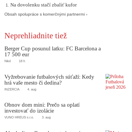
Na dovolenku stačí zbaliť kufor
Obsah spolupráce s komerčnými partnermi ›
Neprehliadnite tiež
Berger Cup posunul latku: FC Barcelona a
17 500 eur
Niké
18 h
Vyžrebovanie futbalových súťaží: Kedy
hrá vaše mesto či dedina?
INZERCIA
4. aug
Obnov dom mini: Prečo sa oplatí
investovať do izolácie
VUNO HREUS s.r.o.
3. aug