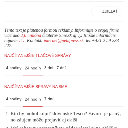
ZDIEĽAŤ
Tento text je platenou formou reklamy. Informujte o svojej firme
viac ako
2,6 milióna
čitateľov Sme.sk aj vy. Bližšie informácie
nájdete
TU
. Kontakt:
internet@petitpress.sk
; tel:+421 2 59 233
227.
NAJČÍTANEJŠIE TLAČOVÉ SPRÁVY
4 hodiny
3 dni
7 dní
24 hodín
NAJČÍTANEJŠIE SPRÁVY NA SME
4 hodiny
7 dní
24 hodín
Kto by mohol kúpiť slovenské Tesco? Favorit je jasný,
1
no záujem môžu prejaviť aj ďalší