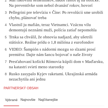
Mal rakovinu semenníkov, nádor rástol aj na obličke.
2
Na preventívke som nebol dvanásť rokov, hovorí
Pellegrini pre televíziu v Číne: Po revolúcii sme urobili
3
chybu, plánovať treba
Vlastnil ju mafián, teraz Vietnamci. Vzácnu vilu
4
demontujú neznámi muži, polícia zatiaľ nepomohla
Trnka sa chválil, že obnovia nadjazd, aby ušetrili
5
státisíce. Reálne prídu o 1,8 milióna z eurofondov
VIDEO: Šampión s nádormi mozgu so slzami prosí
6
premiéra: Dajte nám šancu bojovať o naše životy
Presťahovaní košickí Rómovia kúpili dom v Maďarsku,
7
na katastri svieti meno starostky
Rusko zasypalo Kyjev raketami. Ukrajinská armáda
8
nezachytila ani jednu
PARTNERSKÝ OBSAH
Najnovšie
Najčítanejšie
Vybrané