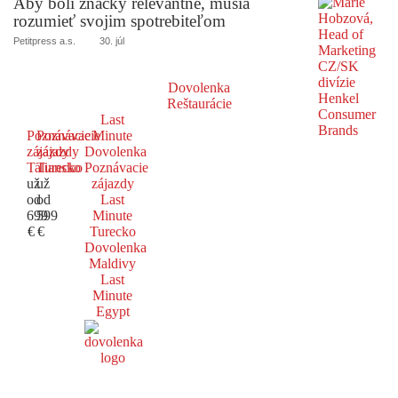
Aby boli značky relevantné, musia
rozumieť svojim spotrebiteľom
Petitpress a.s.
30. júl
Dovolenka
Reštaurácie
Last
Poznávacie
Poznávacie
Minute
zájazdy
zájazdy
Dovolenka
Taliansko
Turecko
Poznávacie
už
už
zájazdy
od
od
Last
699
599
Minute
€
€
Turecko
Dovolenka
Maldivy
Last
Minute
Egypt