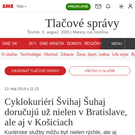
Viac
PREDPLATNÉ
Tlačové správy
Štvrtok, 6. august, 2026
| Meniny má
Jozefína
℃
SME.SK
SME MINÚTA
DOMOV
REGIÓNY
INDEX
SVET
26
MENU
O službe
Technológie
Obchod
Zdravie
Žena, šport, rodina
Life style
B
OBJEDNAŤ TLAČOVÉ SPRÁVY
VŠETKO O SLUŽBE
13. máj 2014 o 11:15
Cyklokuriéri Švihaj Šuhaj
doručujú už nielen v Bratislave,
ale aj v Košiciach
Kuriérske služby môžu byť nielen rýchle, ale aj