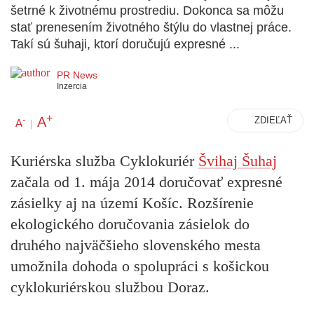
šetrné k životnému prostrediu. Dokonca sa môžu
stať prenesením životného štýlu do vlastnej práce.
Takí sú šuhaji, ktorí doručujú expresné ...
PR News
Inzercia
+
A
-
ZDIEĽAŤ
A
|
Kuriérska služba Cyklokuriér
Švihaj Šuhaj
začala od 1. mája 2014 doručovať expresné
zásielky aj na území Košíc. Rozšírenie
ekologického doručovania zásielok do
druhého najväčšieho slovenského mesta
umožnila dohoda o spolupráci s košickou
cyklokuriérskou službou Doraz.