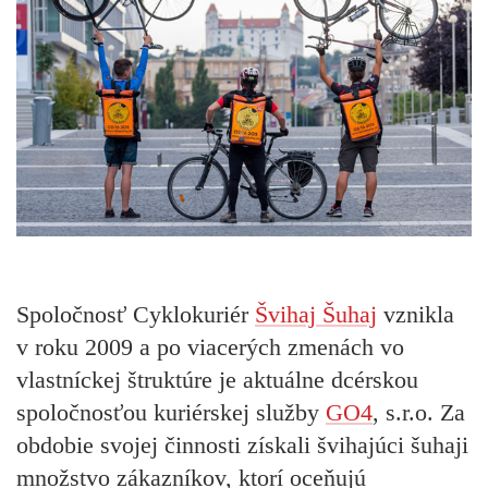
Spoločnosť Cyklokuriér
Švihaj Šuhaj
vznikla
v roku 2009 a po viacerých zmenách vo
vlastníckej štruktúre je aktuálne dcérskou
spoločnosťou kuriérskej služby
GO4
, s.r.o. Za
obdobie svojej činnosti získali švihajúci šuhaji
množstvo zákazníkov, ktorí oceňujú