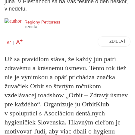
júna. V Piešťanoch sa na Vás tešíme o deň neskôr,
v nedeľu.
Regiony Petitpress
Inzercia
+
A
-
ZDIEĽAŤ
A
|
Už sa pravidlom stáva, že každý jún patrí
zdravému a krásnemu úsmevu. Tento rok tiež
nie je výnimkou a opäť prichádza značka
žuvačiek Orbit so
štvrtým ročníkom
vzdelávacej roadshow „Orbit – Zdravý úsmev
pre každého“.
Organizuje ju OrbitKlub
v spolupráci s Asociáciou dentálnych
hygieničiek Slovenska. Hlavným cieľom je
motivovať ľudí, aby viac dbali o hygienu