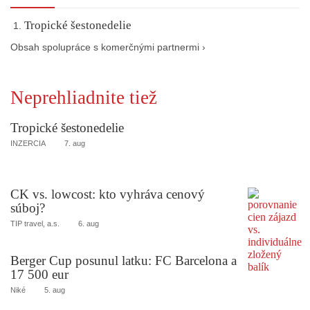
Tropické šestonedelie
Obsah spolupráce s komerčnými partnermi ›
Neprehliadnite tiež
Tropické šestonedelie
INZERCIA
7. aug
CK vs. lowcost: kto vyhráva cenový
súboj?
TIP travel, a.s.
6. aug
Berger Cup posunul latku: FC Barcelona a
17 500 eur
Niké
5. aug