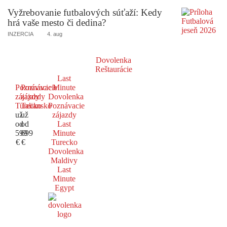
Vyžrebovanie futbalových súťaží: Kedy
hrá vaše mesto či dedina?
INZERCIA
4. aug
Dovolenka
Reštaurácie
Last
Poznávacie
Poznávacie
Minute
zájazdy
zájazdy
Dovolenka
Turecko
Taliansko
Poznávacie
už
už
zájazdy
od
od
Last
599
699
Minute
€
€
Turecko
Dovolenka
Maldivy
Last
Minute
Egypt