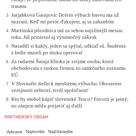
traumu
Jarjabková Garajová: Dcérin výbuch hnevu ma už
3
nezraní. Keď mi povie ďakujem, aj sa zahanbím
Martinská pôrodnica má za sebou najsilnejší mesiac
4
roka. Júl priniesol aj výnimočný zákrok
Nasadili si kukly, jeden sa spýtal, odkiaľ sú. Študenta
5
z Indie museli po útoku operovať
Za radarmi Šutaja Eštoka je zrejme osoba, ktorá
6
obchodovala s ruskou firmou zo sankčného zoznamu
EÚ
V Slovnafte došlo k menšiemu výbuchu. Ohrozenie
7
verejnosti nehrozí, tvrdí spoločnosť
Kto by mohol kúpiť slovenské Tesco? Favorit je jasný,
8
no záujem môžu prejaviť aj ďalší
PARTNERSKÝ OBSAH
Najnovšie
Najčítanejšie
Vybrané