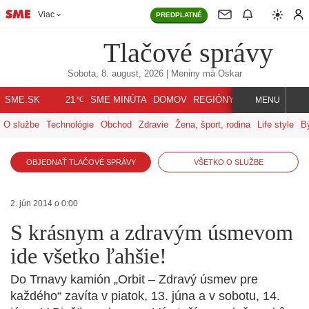
Viac
PREDPLATNÉ
Tlačové správy
Sobota, 8. august, 2026
| Meniny má
Oskar
℃
SME.SK
SME MINÚTA
DOMOV
REGIÓNY
INDEX
SVET
21
MENU
O službe
Technológie
Obchod
Zdravie
Žena, šport, rodina
Life style
B
OBJEDNAŤ TLAČOVÉ SPRÁVY
VŠETKO O SLUŽBE
2. jún 2014 o 0:00
S krásnym a zdravým úsmevom
ide všetko ľahšie!
Do Trnavy kamión „Orbit – Zdravý úsmev pre
každého“ zavíta v piatok, 13. júna a v sobotu, 14.