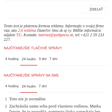
ZDIEĽAŤ
Tento text je platenou formou reklamy. Informujte o svojej firme
viac ako
2,6 milióna
čitateľov Sme.sk aj vy. Bližšie informácie
nájdete
TU
. Kontakt:
internet@petitpress.sk
; tel:+421 2 59 233
227.
NAJČÍTANEJŠIE TLAČOVÉ SPRÁVY
4 hodiny
3 dni
7 dní
24 hodín
NAJČÍTANEJŠIE SPRÁVY NA SME
4 hodiny
7 dní
24 hodín
Toto nie je normálne
1
Zachránila samu seba pred vlastnou rodinou. Matka
2
ľutuje, že ju porodila, namiesto lásky zanechala len