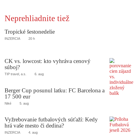
Neprehliadnite tiež
Tropické šestonedelie
INZERCIA
20 h
CK vs. lowcost: kto vyhráva cenový
súboj?
TIP travel, a.s.
6. aug
Berger Cup posunul latku: FC Barcelona a
17 500 eur
Niké
5. aug
Vyžrebovanie futbalových súťaží: Kedy
hrá vaše mesto či dedina?
INZERCIA
4. aug