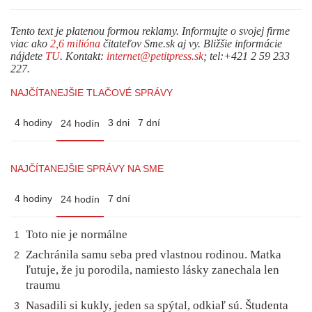
Tento text je platenou formou reklamy. Informujte o svojej firme
viac ako
2,6 milióna
čitateľov Sme.sk aj vy. Bližšie informácie
nájdete
TU
. Kontakt:
internet@petitpress.sk
; tel:+421 2 59 233
227.
NAJČÍTANEJŠIE TLAČOVÉ SPRÁVY
4 hodiny
3 dni
7 dní
24 hodín
NAJČÍTANEJŠIE SPRÁVY NA SME
4 hodiny
7 dní
24 hodín
Toto nie je normálne
1
Zachránila samu seba pred vlastnou rodinou. Matka
2
ľutuje, že ju porodila, namiesto lásky zanechala len
traumu
Nasadili si kukly, jeden sa spýtal, odkiaľ sú. Študenta
3