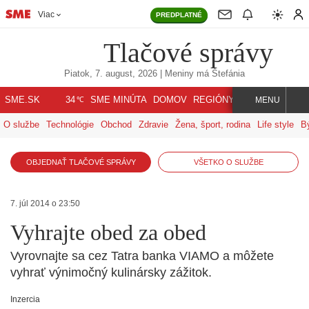
Viac
PREDPLATNÉ
Tlačové správy
Piatok, 7. august, 2026
| Meniny má
Štefánia
℃
SME.SK
SME MINÚTA
DOMOV
REGIÓNY
INDEX
SVET
34
MENU
O službe
Technológie
Obchod
Zdravie
Žena, šport, rodina
Life style
B
OBJEDNAŤ TLAČOVÉ SPRÁVY
VŠETKO O SLUŽBE
7. júl 2014 o 23:50
Vyhrajte obed za obed
Vyrovnajte sa cez Tatra banka VIAMO a môžete
vyhrať výnimočný kulinársky zážitok.
Inzercia