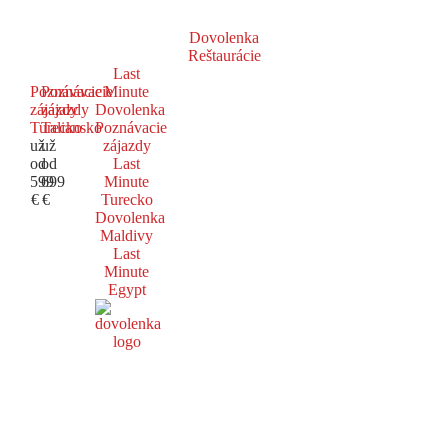
Dovolenka
Reštaurácie
Last
Poznávacie
Poznávacie
Minute
zájazdy
zájazdy
Dovolenka
Turecko
Taliansko
Poznávacie
už
už
zájazdy
od
od
Last
599
699
Minute
€
€
Turecko
Dovolenka
Maldivy
Last
Minute
Egypt