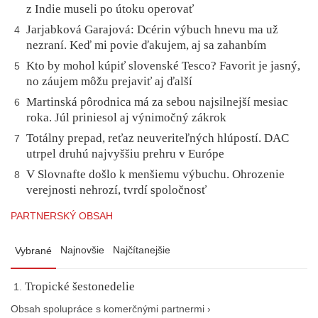
z Indie museli po útoku operovať
Jarjabková Garajová: Dcérin výbuch hnevu ma už
4
nezraní. Keď mi povie ďakujem, aj sa zahanbím
Kto by mohol kúpiť slovenské Tesco? Favorit je jasný,
5
no záujem môžu prejaviť aj ďalší
Martinská pôrodnica má za sebou najsilnejší mesiac
6
roka. Júl priniesol aj výnimočný zákrok
Totálny prepad, reťaz neuveriteľných hlúpostí. DAC
7
utrpel druhú najvyššiu prehru v Európe
V Slovnafte došlo k menšiemu výbuchu. Ohrozenie
8
verejnosti nehrozí, tvrdí spoločnosť
PARTNERSKÝ OBSAH
Najnovšie
Najčítanejšie
Vybrané
Tropické šestonedelie
Obsah spolupráce s komerčnými partnermi ›