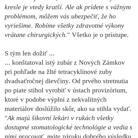
kresle je vtedy kratší. Ale ak prídete s vážnym
problémom, môžem vás ubezpečiť, že ho
vyriešime. Robíme všetky zdravotné výkony
vrátane chirurgických.
" Všetko je o prístupe.
S tým len dožiť ...
... konštatoval istý zubár z Nových Zámkov
pri pohľade na žlté tetracyklínové zuby
dvadsaťročnej dievčiny. Od prvého stretnutia
po piate stihol vyrobiť v ústach provizórium,
ktoré v podobe výplní z nekvalitných
materiálov doslúžilo skôr, ako sa stihla vydať.
"
Ak majú šikovní lekári v rukách všetky
dostupné stomatologické technológie a vedia s
nimi pracovať, máte záruku dobrého výsledku.