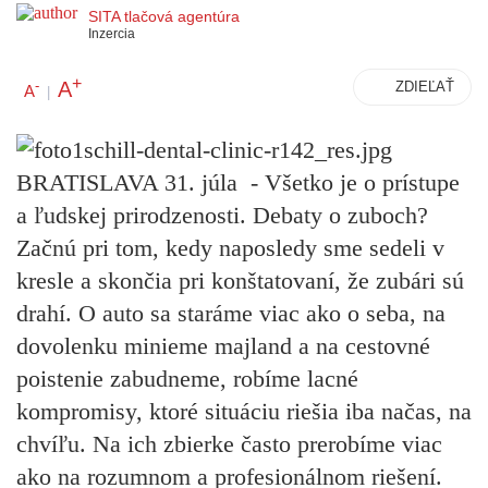
SITA tlačová agentúra
Inzercia
+
A
-
ZDIEĽAŤ
A
|
BRATISLAVA 31. júla - Všetko je o prístupe
a ľudskej prirodzenosti. Debaty o zuboch?
Začnú pri tom, kedy naposledy sme sedeli v
kresle a skončia pri konštatovaní, že zubári sú
drahí. O auto sa staráme viac ako o seba, na
dovolenku minieme majland a na cestovné
poistenie zabudneme, robíme lacné
kompromisy, ktoré situáciu riešia iba načas, na
chvíľu. Na ich zbierke často prerobíme viac
ako na rozumnom a profesionálnom riešení.