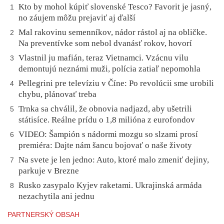
Kto by mohol kúpiť slovenské Tesco? Favorit je jasný,
1
no záujem môžu prejaviť aj ďalší
Mal rakovinu semenníkov, nádor rástol aj na obličke.
2
Na preventívke som nebol dvanásť rokov, hovorí
Vlastnil ju mafián, teraz Vietnamci. Vzácnu vilu
3
demontujú neznámi muži, polícia zatiaľ nepomohla
Pellegrini pre televíziu v Číne: Po revolúcii sme urobili
4
chybu, plánovať treba
Trnka sa chválil, že obnovia nadjazd, aby ušetrili
5
státisíce. Reálne prídu o 1,8 milióna z eurofondov
VIDEO: Šampión s nádormi mozgu so slzami prosí
6
premiéra: Dajte nám šancu bojovať o naše životy
Na svete je len jedno: Auto, ktoré malo zmeniť dejiny,
7
parkuje v Brezne
Rusko zasypalo Kyjev raketami. Ukrajinská armáda
8
nezachytila ani jednu
PARTNERSKÝ OBSAH