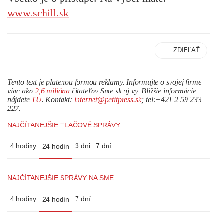
www.schill.sk
ZDIEĽAŤ
Tento text je platenou formou reklamy. Informujte o svojej firme
viac ako
2,6 milióna
čitateľov Sme.sk aj vy. Bližšie informácie
nájdete
TU
. Kontakt:
internet@petitpress.sk
; tel:+421 2 59 233
227.
NAJČÍTANEJŠIE TLAČOVÉ SPRÁVY
4 hodiny
3 dni
7 dní
24 hodín
NAJČÍTANEJŠIE SPRÁVY NA SME
4 hodiny
7 dní
24 hodín