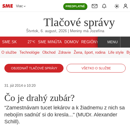
Viac
PREDPLATNÉ
Tlačové správy
Štvrtok, 6. august, 2026
| Meniny má
Jozefína
℃
SME.SK
SME MINÚTA
DOMOV
REGIÓNY
INDEX
SVET
27
MENU
O službe
Technológie
Obchod
Zdravie
Žena, šport, rodina
Life style
B
OBJEDNAŤ TLAČOVÉ SPRÁVY
VŠETKO O SLUŽBE
31. júl 2014 o 10:20
Čo je drahý zubár?
"Zamestnávam tucet lekárov a k žiadnemu z nich sa
nebojím sadnúť si do kresla..." (MUDr. Alexander
Schill).