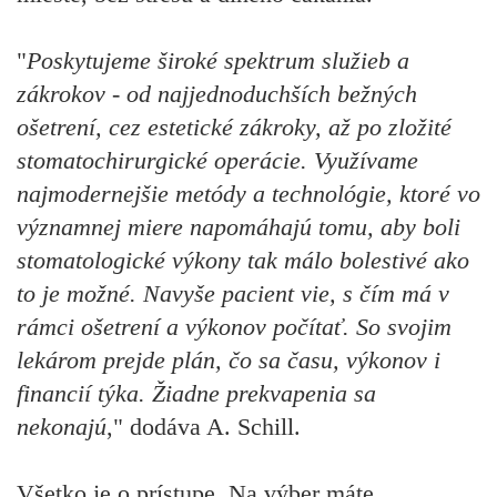
"
Poskytujeme široké spektrum služieb a
zákrokov - od najjednoduchších bežných
ošetrení, cez estetické zákroky, až po zložité
stomatochirurgické operácie. Využívame
najmodernejšie metódy a technológie, ktoré vo
významnej miere napomáhajú tomu, aby boli
stomatologické výkony tak málo bolestivé ako
to je možné. Navyše pacient vie, s čím má v
rámci ošetrení a výkonov počítať. So svojim
lekárom prejde plán, čo sa času, výkonov i
financií týka. Žiadne prekvapenia sa
nekonajú
," dodáva A. Schill.
Všetko je o prístupe. Na výber máte.