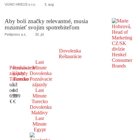
VUNO HREUS s.r.o.
3. aug
Aby boli značky relevantné, musia
rozumieť svojim spotrebiteľom
Petitpress a.s.
30. júl
Dovolenka
Reštaurácie
Last
Poznávacie
Poznávacie
Minute
zájazdy
zájazdy
Dovolenka
Taliansko
Turecko
Poznávacie
už
už
zájazdy
od
od
Last
699
599
Minute
€
€
Turecko
Dovolenka
Maldivy
Last
Minute
Egypt