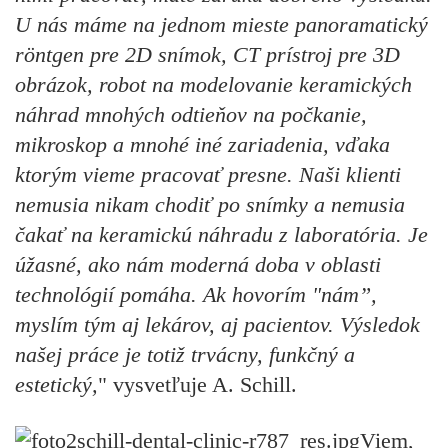
U nás máme na jednom mieste panoramatický
röntgen pre 2D snímok, CT prístroj pre 3D
obrázok, robot na modelovanie keramických
náhrad mnohých odtieňov na počkanie,
mikroskop a mnohé iné zariadenia, vďaka
ktorým vieme pracovať presne. Naši klienti
nemusia nikam chodiť po snímky a nemusia
čakať na keramickú náhradu z laboratória. Je
úžasné, ako nám moderná doba v oblasti
technológií pomáha. Ak hovorím "nám”,
myslím tým aj lekárov, aj pacientov. Výsledok
našej práce je totiž trvácny, funkčný a
estetický,
" vysvetľuje A. Schill.
Viem,