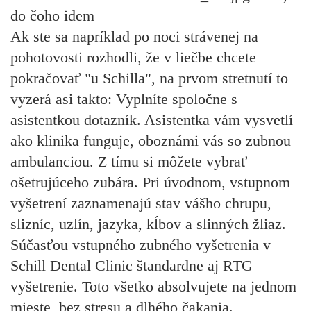
do čoho idem
Ak ste sa napríklad po noci strávenej na
pohotovosti rozhodli, že v liečbe chcete
pokračovať "u Schilla", na prvom stretnutí to
vyzerá asi takto: Vyplníte spoločne s
asistentkou dotazník. Asistentka vám vysvetlí
ako klinika funguje, oboznámi vás so zubnou
ambulanciou. Z tímu si môžete vybrať
ošetrujúceho zubára. Pri úvodnom, vstupnom
vyšetrení zaznamenajú stav vášho chrupu,
slizníc, uzlín, jazyka, kĺbov a slinných žliaz.
Súčasťou vstupného zubného vyšetrenia v
Schill Dental Clinic štandardne aj RTG
vyšetrenie. Toto všetko absolvujete na jednom
mieste, bez stresu a dlhého čakania.