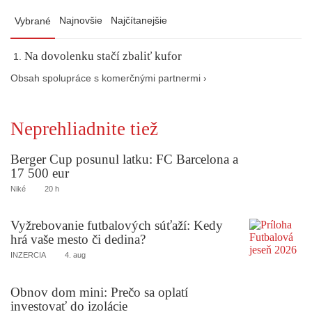
Najnovšie
Najčítanejšie
Vybrané
Na dovolenku stačí zbaliť kufor
Obsah spolupráce s komerčnými partnermi ›
Neprehliadnite tiež
Berger Cup posunul latku: FC Barcelona a
17 500 eur
Niké
20 h
Vyžrebovanie futbalových súťaží: Kedy
hrá vaše mesto či dedina?
INZERCIA
4. aug
Obnov dom mini: Prečo sa oplatí
investovať do izolácie