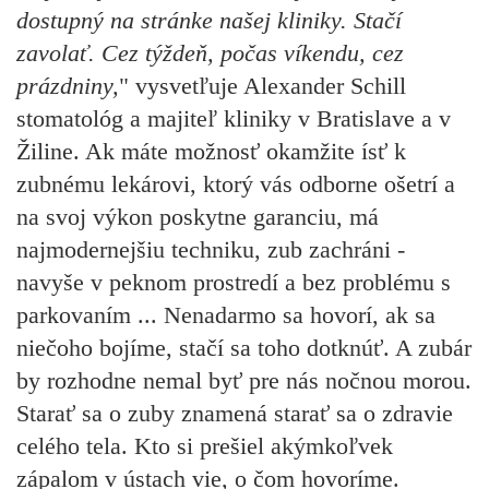
dostupný na stránke našej kliniky. Stačí
zavolať. Cez týždeň, počas víkendu, cez
prázdniny,
" vysvetľuje Alexander Schill
stomatológ a majiteľ kliniky v Bratislave a v
Žiline. Ak máte možnosť okamžite ísť k
zubnému lekárovi, ktorý vás odborne ošetrí a
na svoj výkon poskytne garanciu, má
najmodernejšiu techniku, zub zachráni -
navyše v peknom prostredí a bez problému s
parkovaním ... Nenadarmo sa hovorí, ak sa
niečoho bojíme, stačí sa toho dotknúť. A zubár
by rozhodne nemal byť pre nás nočnou morou.
Starať sa o zuby znamená starať sa o zdravie
celého tela. Kto si prešiel akýmkoľvek
zápalom v ústach vie, o čom hovoríme.