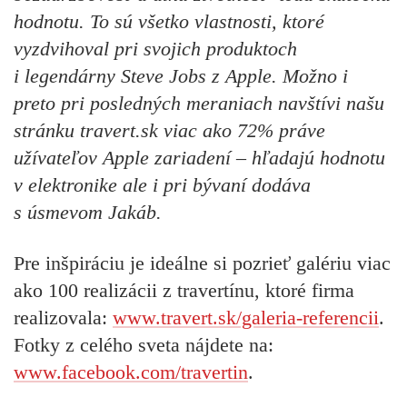
hodnotu. To sú všetko vlastnosti, ktoré
vyzdvihoval pri svojich produktoch
i legendárny Steve Jobs z Apple. Možno i
preto pri posledných meraniach navštívi našu
stránku travert.sk viac ako 72% práve
užívateľov Apple zariadení – hľadajú hodnotu
v elektronike ale i pri bývaní dodáva
s úsmevom Jakáb.
Pre inšpiráciu je ideálne si pozrieť galériu viac
ako 100 realizácii z travertínu, ktoré firma
realizovala:
www.travert.sk/galeria-referencii
.
Fotky z celého sveta nájdete na:
www.facebook.com/travertin
.