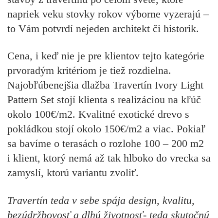
napriek veku stovky rokov výborne vyzerajú –
to Vám potvrdí nejeden architekt či historik.
Cena, i keď nie je pre klientov tejto kategórie
prvoradým kritériom je tiež rozdielna.
Najobľúbenejšia dlažba Travertín Ivory Light
Pattern Set stojí klienta s realizáciou na kľúč
okolo 100€/m2. Kvalitné exotické drevo s
pokládkou stojí okolo 150€/m2 a viac. Pokiaľ
sa bavíme o terasách o rozlohe 100 – 200 m2
i klient, ktorý nemá až tak hlboko do vrecka sa
zamyslí, ktorú variantu zvoliť.
Travertín teda v sebe spája design, kvalitu,
bezúdržbovosť a dlhú životnosť- teda skutočnú