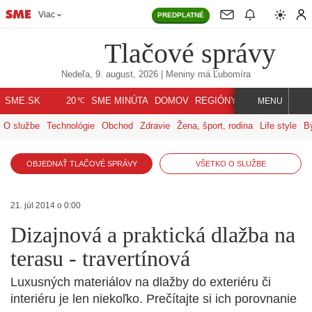
Viac
PREDPLATNÉ
Tlačové správy
Nedeľa, 9. august, 2026
| Meniny má
Ľubomíra
℃
SME.SK
SME MINÚTA
DOMOV
REGIÓNY
INDEX
SVET
20
MENU
O službe
Technológie
Obchod
Zdravie
Žena, šport, rodina
Life style
B
OBJEDNAŤ TLAČOVÉ SPRÁVY
VŠETKO O SLUŽBE
21. júl 2014 o 0:00
Dizajnová a praktická dlažba na
terasu - travertínová
Luxusných materiálov na dlažby do exteriéru či
interiéru je len niekoľko. Prečítajte si ich porovnanie