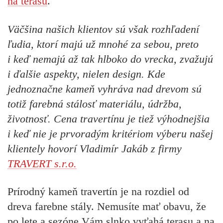
na terasu
.
Väčšina našich klientov sú však rozhľadení
ľudia, ktorí majú už mnohé za sebou, preto
i keď nemajú až tak hlboko do vrecka, zvažujú
i ďalšie aspekty, nielen design. Kde
jednoznačne kameň vyhráva nad drevom sú
totiž farebná stálosť materiálu, údržba,
životnosť. Cena travertínu je tiež výhodnejšia
i keď nie je prvoradým kritériom výberu našej
klientely hovorí Vladimír Jakáb z firmy
TRAVERT s.r.o.
Prírodný kameň travertín je na rozdiel od
dreva farebne stály. Nemusíte mať obavu, že
po lete a sezóne Vám slnko vyťahá terasu a na