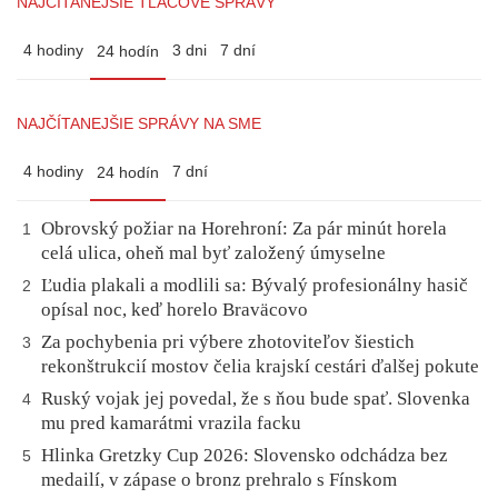
NAJČÍTANEJŠIE TLAČOVÉ SPRÁVY
4 hodiny
3 dni
7 dní
24 hodín
NAJČÍTANEJŠIE SPRÁVY NA SME
4 hodiny
7 dní
24 hodín
Obrovský požiar na Horehroní: Za pár minút horela
1
celá ulica, oheň mal byť založený úmyselne
Ľudia plakali a modlili sa: Bývalý profesionálny hasič
2
opísal noc, keď horelo Braväcovo
Za pochybenia pri výbere zhotoviteľov šiestich
3
rekonštrukcií mostov čelia krajskí cestári ďalšej pokute
Ruský vojak jej povedal, že s ňou bude spať. Slovenka
4
mu pred kamarátmi vrazila facku
Hlinka Gretzky Cup 2026: Slovensko odchádza bez
5
medailí, v zápase o bronz prehralo s Fínskom