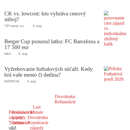
CK vs. lowcost: kto vyhráva cenový
súboj?
TIP travel, a.s.
6. aug
Berger Cup posunul latku: FC Barcelona a
17 500 eur
Niké
5. aug
Vyžrebovanie futbalových súťaží: Kedy
hrá vaše mesto či dedina?
INZERCIA
4. aug
Dovolenka
Reštaurácie
Last
Poznávacie
Poznávacie
Minute
zájazdy
zájazdy
Dovolenka
Turecko
Taliansko
Poznávacie
už
už
zájazdy