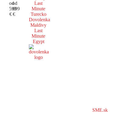
od
od
Last
599
699
Minute
€
€
Turecko
Dovolenka
Maldivy
Last
Minute
Egypt
SME.sk