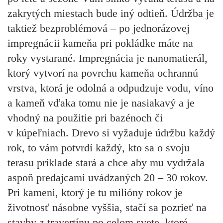
zakrytých miestach bude iný odtieň. Údržba je
taktiež bezproblémová – po jednorázovej
impregnácii kameňa pri pokládke máte na
roky vystarané. Impregnácia je nanomatierál,
ktorý vytvorí na povrchu kameňa ochrannú
vrstva, ktorá je odolná a odpudzuje vodu, víno
a kameň vďaka tomu nie je nasiakavý a je
vhodný na použitie pri bazénoch či
v kúpeľniach. Drevo si vyžaduje údržbu každý
rok, to vám potvrdí každý, kto sa o svoju
terasu príklade stará a chce aby mu vydržala
aspoň predajcami uvádzaných 20 – 30 rokov.
Pri kameni, ktorý je tu milióny rokov je
životnosť násobne vyššia, stačí sa pozrieť na
stavby z travertínu po celom svete, ktoré