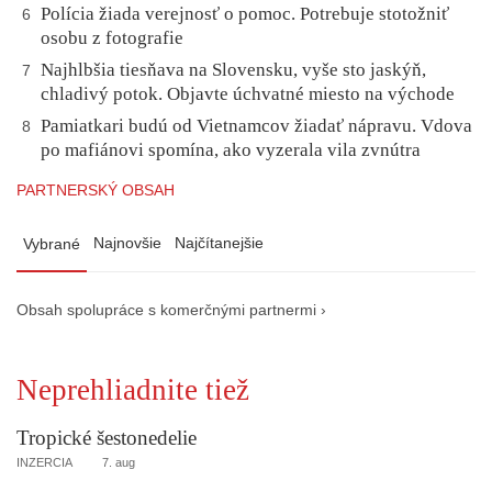
Polícia žiada verejnosť o pomoc. Potrebuje stotožniť
6
osobu z fotografie
Najhlbšia tiesňava na Slovensku, vyše sto jaskýň,
7
chladivý potok. Objavte úchvatné miesto na východe
Pamiatkari budú od Vietnamcov žiadať nápravu. Vdova
8
po mafiánovi spomína, ako vyzerala vila zvnútra
PARTNERSKÝ OBSAH
Najnovšie
Najčítanejšie
Vybrané
Obsah spolupráce s komerčnými partnermi ›
Neprehliadnite tiež
Tropické šestonedelie
INZERCIA
7. aug