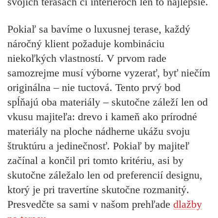
svojich terasách či interiéroch len to najlepšie.
Pokiaľ sa bavíme o luxusnej terase, každý
náročný klient požaduje kombináciu
niekoľkých vlastností. V prvom rade
samozrejme musí výborne vyzerať, byť niečím
originálna – nie tuctová. Tento prvý bod
spĺňajú oba materiály – skutočne záleží len od
vkusu majiteľa: drevo i kameň ako prírodné
materiály na ploche nádherne ukážu svoju
štruktúru a jedinečnosť. Pokiaľ by majiteľ
začínal a končil pri tomto kritériu, asi by
skutočne záležalo len od preferencií designu,
ktorý je pri travertíne skutočne rozmanitý.
Presvedčte sa sami v našom prehľade
dlažby