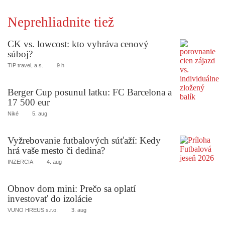
Neprehliadnite tiež
CK vs. lowcost: kto vyhráva cenový
súboj?
TIP travel, a.s.
9 h
Berger Cup posunul latku: FC Barcelona a
17 500 eur
Niké
5. aug
Vyžrebovanie futbalových súťaží: Kedy
hrá vaše mesto či dedina?
INZERCIA
4. aug
Obnov dom mini: Prečo sa oplatí
investovať do izolácie
VUNO HREUS s.r.o.
3. aug