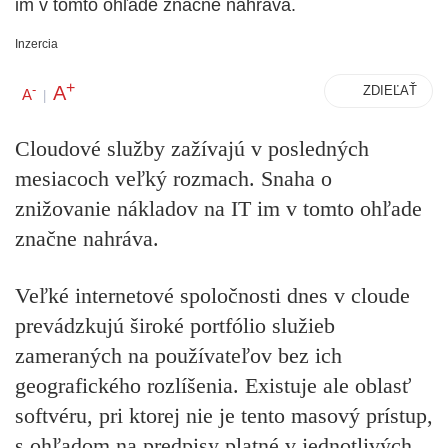
im v tomto ohľade značne nahráva.
Inzercia
+
A
-
ZDIEĽAŤ
A
|
Cloudové služby zažívajú v posledných
mesiacoch veľký rozmach. Snaha o
znižovanie nákladov na IT im v tomto ohľade
značne nahráva.
Veľké internetové spoločnosti dnes v cloude
prevádzkujú široké portfólio služieb
zameraných na používateľov bez ich
geografického rozlíšenia. Existuje ale oblasť
softvéru, pri ktorej nie je tento masový prístup,
s ohľadom na predpisy platné v jednotlivých