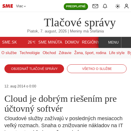
Viac
PREDPLATNÉ
Tlačové správy
Piatok, 7. august, 2026
| Meniny má
Štefánia
℃
SME.SK
SME MINÚTA
DOMOV
REGIÓNY
INDEX
SVET
26
MENU
O službe
Technológie
Obchod
Zdravie
Žena, šport, rodina
Life style
B
OBJEDNAŤ TLAČOVÉ SPRÁVY
VŠETKO O SLUŽBE
12. aug 2014 o 0:00
Cloud je dobrým riešením pre
účtovný softvér
Cloudové služby zažívajú v posledných mesiacoch
veľký rozmach. Snaha o znižovanie nákladov na IT