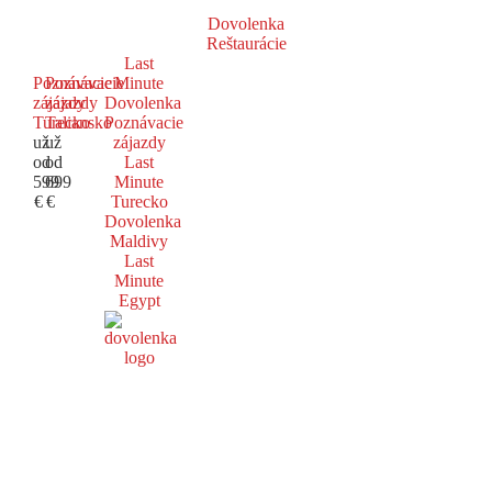
Dovolenka
Reštaurácie
Last
Poznávacie
Poznávacie
Minute
zájazdy
zájazdy
Dovolenka
Turecko
Taliansko
Poznávacie
už
už
zájazdy
od
od
Last
599
699
Minute
€
€
Turecko
Dovolenka
Maldivy
Last
Minute
Egypt