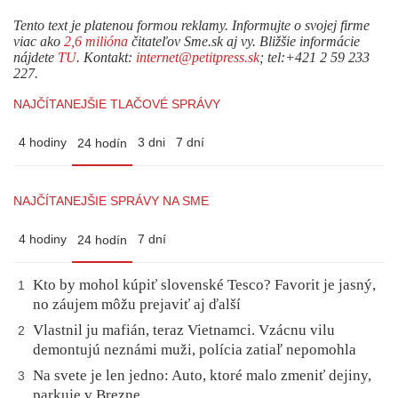
Tento text je platenou formou reklamy. Informujte o svojej firme
viac ako
2,6 milióna
čitateľov Sme.sk aj vy. Bližšie informácie
nájdete
TU
. Kontakt:
internet@petitpress.sk
; tel:+421 2 59 233
227.
NAJČÍTANEJŠIE TLAČOVÉ SPRÁVY
4 hodiny
3 dni
7 dní
24 hodín
NAJČÍTANEJŠIE SPRÁVY NA SME
4 hodiny
7 dní
24 hodín
Kto by mohol kúpiť slovenské Tesco? Favorit je jasný,
1
no záujem môžu prejaviť aj ďalší
Vlastnil ju mafián, teraz Vietnamci. Vzácnu vilu
2
demontujú neznámi muži, polícia zatiaľ nepomohla
Na svete je len jedno: Auto, ktoré malo zmeniť dejiny,
3
parkuje v Brezne