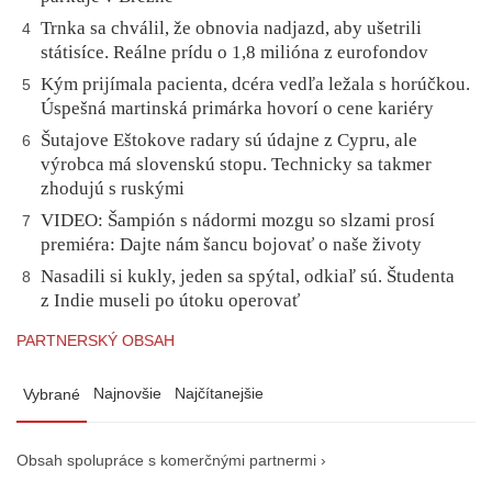
Trnka sa chválil, že obnovia nadjazd, aby ušetrili
4
státisíce. Reálne prídu o 1,8 milióna z eurofondov
Kým prijímala pacienta, dcéra vedľa ležala s horúčkou.
5
Úspešná martinská primárka hovorí o cene kariéry
Šutajove Eštokove radary sú údajne z Cypru, ale
6
výrobca má slovenskú stopu. Technicky sa takmer
zhodujú s ruskými
VIDEO: Šampión s nádormi mozgu so slzami prosí
7
premiéra: Dajte nám šancu bojovať o naše životy
Nasadili si kukly, jeden sa spýtal, odkiaľ sú. Študenta
8
z Indie museli po útoku operovať
PARTNERSKÝ OBSAH
Najnovšie
Najčítanejšie
Vybrané
Obsah spolupráce s komerčnými partnermi ›