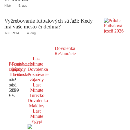
Niké
5. aug
Vyžrebovanie futbalových súťaží: Kedy
hrá vaše mesto či dedina?
INZERCIA
4. aug
Dovolenka
Reštaurácie
Last
Poznávacie
Poznávacie
Minute
zájazdy
zájazdy
Dovolenka
Turecko
Taliansko
Poznávacie
už
už
zájazdy
od
od
Last
599
699
Minute
€
€
Turecko
Dovolenka
Maldivy
Last
Minute
Egypt