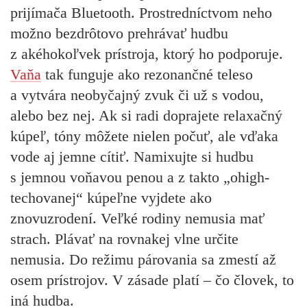
prijímača Bluetooth
. Prostredníctvom neho
možno bezdrôtovo prehrávať hudbu
z akéhokoľvek prístroja, ktorý ho podporuje.
Vaňa
tak funguje ako rezonančné teleso
a vytvára neobyčajný zvuk či už s vodou,
alebo bez nej. Ak si radi doprajete relaxačný
kúpeľ, tóny môžete nielen počuť, ale vďaka
vode aj jemne cítiť. Namixujte si hudbu
s jemnou voňavou penou a z takto „ohigh-
techovanej“ kúpeľne vyjdete ako
znovuzrodení. Veľké rodiny nemusia mať
strach. Plávať na rovnakej vlne určite
nemusia. Do režimu párovania sa zmestí až
osem prístrojov. V zásade platí – čo človek, to
iná hudba.