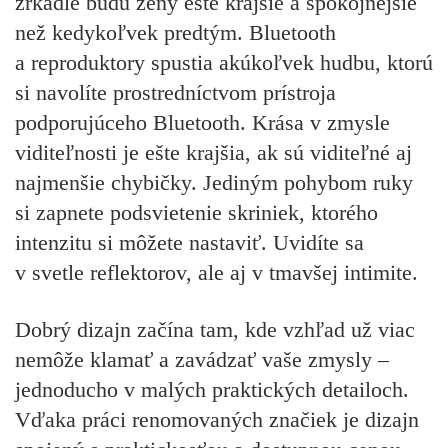
zrkadle
budú ženy ešte krajšie a spokojnejšie
než kedykoľvek predtým. Bluetooth
a reproduktory spustia akúkoľvek hudbu, ktorú
si navolíte prostredníctvom prístroja
podporujúceho Bluetooth. Krása v zmysle
viditeľnosti je ešte krajšia, ak sú viditeľné aj
najmenšie chybičky. Jediným pohybom ruky
si zapnete podsvietenie skriniek, ktorého
intenzitu si môžete nastaviť. Uvidíte sa
v svetle reflektorov, ale aj v tmavšej intimite.
Dobrý dizajn začína tam, kde vzhľad už viac
nemôže klamať a zavádzať vaše zmysly –
jednoducho v malých praktických detailoch.
Vďaka práci renomovaných značiek je dizajn