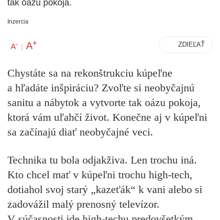
tak oázu pokoja.
Inzercia
+
A
-
ZDIEĽAŤ
A
|
Chystáte sa na rekonštrukciu kúpeľne
a hľadáte inšpiráciu? Zvoľte si neobyčajnú
sanitu a nábytok a vytvorte tak oázu pokoja,
ktorá vám uľahčí život. Konečne aj v kúpeľni
sa začínajú diať neobyčajné veci.
Technika tu bola odjakživa. Len trochu iná.
Kto chcel mať v kúpeľni trochu high-tech,
dotiahol svoj starý „kazeťák“ k vani alebo si
zadovážil malý prenosný televízor.
V súčasnosti ide high-techu predovšetkým