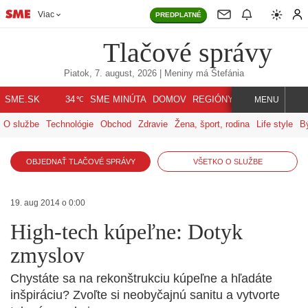
Viac
PREDPLATNÉ
Tlačové správy
Piatok, 7. august, 2026
| Meniny má
Štefánia
℃
SME.SK
SME MINÚTA
DOMOV
REGIÓNY
INDEX
SVET
34
MENU
O službe
Technológie
Obchod
Zdravie
Žena, šport, rodina
Life style
B
OBJEDNAŤ TLAČOVÉ SPRÁVY
VŠETKO O SLUŽBE
19. aug 2014 o 0:00
High-tech kúpeľne: Dotyk
zmyslov
Chystáte sa na rekonštrukciu kúpeľne a hľadáte
inšpiráciu? Zvoľte si neobyčajnú sanitu a vytvorte