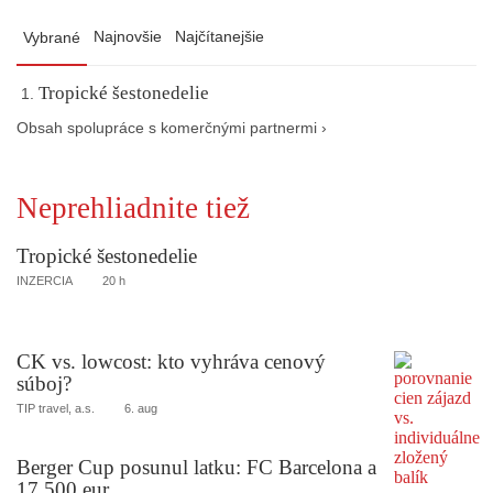
Najnovšie
Najčítanejšie
Vybrané
Tropické šestonedelie
Obsah spolupráce s komerčnými partnermi ›
Neprehliadnite tiež
Tropické šestonedelie
INZERCIA
20 h
CK vs. lowcost: kto vyhráva cenový
súboj?
TIP travel, a.s.
6. aug
Berger Cup posunul latku: FC Barcelona a
17 500 eur