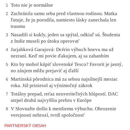
Toto nie je normálne
1
Zachránila samu seba pred vlastnou rodinou. Matka
2
ľutuje, že ju porodila, namiesto lásky zanechala len
traumu
Nasadili si kukly, jeden sa spýtal, odkiaľ sú. Študenta
3
z Indie museli po útoku operovať
Jarjabková Garajová: Dcérin výbuch hnevu ma už
4
nezraní. Keď mi povie ďakujem, aj sa zahanbím
Kto by mohol kúpiť slovenské Tesco? Favorit je jasný,
5
no záujem môžu prejaviť aj ďalší
Martinská pôrodnica má za sebou najsilnejší mesiac
6
roka. Júl priniesol aj výnimočný zákrok
Totálny prepad, reťaz neuveriteľných hlúpostí. DAC
7
utrpel druhú najvyššiu prehru v Európe
V Slovnafte došlo k menšiemu výbuchu. Ohrozenie
8
verejnosti nehrozí, tvrdí spoločnosť
PARTNERSKÝ OBSAH