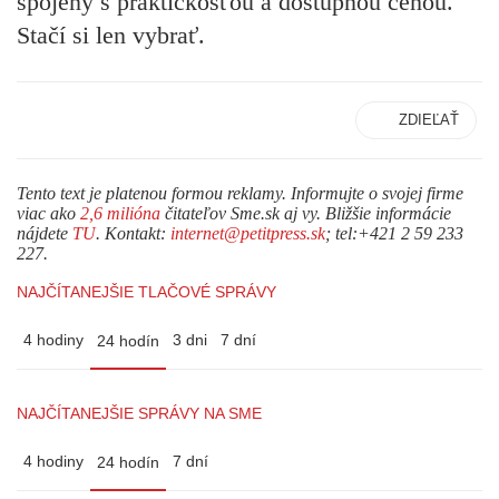
spojený s praktickosťou a dostupnou cenou.
Stačí si len vybrať.
ZDIEĽAŤ
Tento text je platenou formou reklamy. Informujte o svojej firme
viac ako
2,6 milióna
čitateľov Sme.sk aj vy. Bližšie informácie
nájdete
TU
. Kontakt:
internet@petitpress.sk
; tel:+421 2 59 233
227.
NAJČÍTANEJŠIE TLAČOVÉ SPRÁVY
4 hodiny
3 dni
7 dní
24 hodín
NAJČÍTANEJŠIE SPRÁVY NA SME
4 hodiny
7 dní
24 hodín