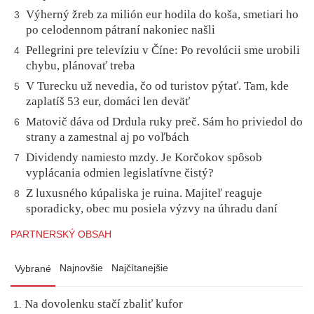
Výherný žreb za milión eur hodila do koša, smetiari ho
3
po celodennom pátraní nakoniec našli
Pellegrini pre televíziu v Číne: Po revolúcii sme urobili
4
chybu, plánovať treba
V Turecku už nevedia, čo od turistov pýtať. Tam, kde
5
zaplatíš 53 eur, domáci len deväť
Matovič dáva od Drdula ruky preč. Sám ho priviedol do
6
strany a zamestnal aj po voľbách
Dividendy namiesto mzdy. Je Korčokov spôsob
7
vyplácania odmien legislatívne čistý?
Z luxusného kúpaliska je ruina. Majiteľ reaguje
8
sporadicky, obec mu posiela výzvy na úhradu daní
PARTNERSKÝ OBSAH
Najnovšie
Najčítanejšie
Vybrané
Na dovolenku stačí zbaliť kufor