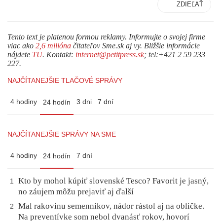
ZDIEĽAŤ
Tento text je platenou formou reklamy. Informujte o svojej firme
viac ako
2,6 milióna
čitateľov Sme.sk aj vy. Bližšie informácie
nájdete
TU
. Kontakt:
internet@petitpress.sk
; tel:+421 2 59 233
227.
NAJČÍTANEJŠIE TLAČOVÉ SPRÁVY
4 hodiny
3 dni
7 dní
24 hodín
NAJČÍTANEJŠIE SPRÁVY NA SME
4 hodiny
7 dní
24 hodín
Kto by mohol kúpiť slovenské Tesco? Favorit je jasný,
1
no záujem môžu prejaviť aj ďalší
Mal rakovinu semenníkov, nádor rástol aj na obličke.
2
Na preventívke som nebol dvanásť rokov, hovorí