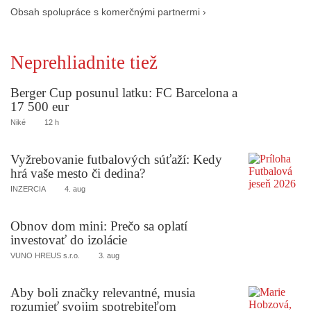
Obsah spolupráce s komerčnými partnermi ›
Neprehliadnite tiež
Berger Cup posunul latku: FC Barcelona a
17 500 eur
Niké
12 h
Vyžrebovanie futbalových súťaží: Kedy
hrá vaše mesto či dedina?
INZERCIA
4. aug
Obnov dom mini: Prečo sa oplatí
investovať do izolácie
VUNO HREUS s.r.o.
3. aug
Aby boli značky relevantné, musia
rozumieť svojim spotrebiteľom