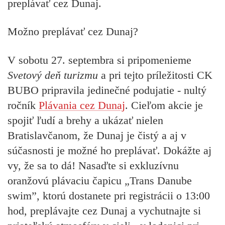
preplávať cez Dunaj.
Možno preplávať cez Dunaj?
V sobotu 27. septembra si pripomenieme
Svetový deň turizmu
a pri tejto príležitosti CK
BUBO pripravila jedinečné podujatie - nultý
ročník
Plávania cez Dunaj
. Cieľom akcie je
spojiť ľudí a brehy a ukázať nielen
Bratislavčanom, že Dunaj je čistý a aj v
súčasnosti je možné ho preplávať. Dokážte aj
vy, že sa to dá! Nasaďte si exkluzívnu
oranžovú plávaciu čapicu „Trans Danube
swim”, ktorú dostanete pri registrácii o 13:00
hod, preplávajte cez Dunaj a vychutnajte si