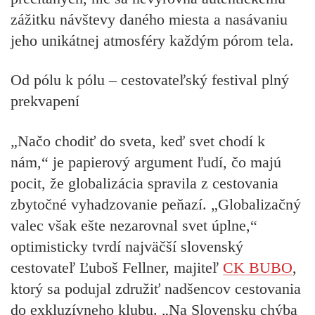
zážitku návštevy daného miesta a nasávaniu
jeho unikátnej atmosféry každým pórom tela.
Od pólu k pólu – cestovateľský festival plný
prekvapení
„Načo chodiť do sveta, keď svet chodí k
nám,“
je papierový argument ľudí, čo majú
pocit, že globalizácia spravila z cestovania
zbytočné vyhadzovanie peňazí. „Globalizačný
valec však ešte nezarovnal svet úplne,“
optimisticky tvrdí najväčší slovenský
cestovateľ Ľuboš Fellner, majiteľ
CK BUBO
,
ktorý sa podujal združiť nadšencov cestovania
do exkluzívneho klubu. „Na Slovensku chýba