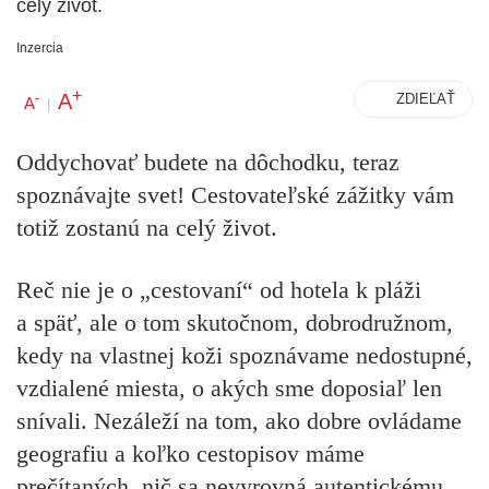
celý život.
Inzercia
+
A
-
ZDIEĽAŤ
A
|
Oddychovať budete na dôchodku, teraz
spoznávajte svet! Cestovateľské zážitky vám
totiž zostanú na celý život.
Reč nie je o „cestovaní“ od hotela k pláži
a späť, ale o tom skutočnom, dobrodružnom,
kedy na vlastnej koži spoznávame nedostupné,
vzdialené miesta, o akých sme doposiaľ len
snívali. Nezáleží na tom, ako dobre ovládame
geografiu a koľko cestopisov máme
prečítaných, nič sa nevyrovná autentickému