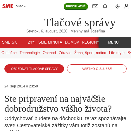
Viac
PREDPLATNÉ
Tlačové správy
Štvrtok, 6. august, 2026
| Meniny má
Jozefína
℃
SME.SK
SME MINÚTA
DOMOV
REGIÓNY
INDEX
SVET
24
MENU
O službe
Technológie
Obchod
Zdravie
Žena, šport, rodina
Life style
B
OBJEDNAŤ TLAČOVÉ SPRÁVY
VŠETKO O SLUŽBE
24. sep 2014 o 23:50
Ste pripravení na najväčšie
dobrodružstvo vášho života?
Oddychovať budete na dôchodku, teraz spoznávajte
svet! Cestovateľské zážitky vám totiž zostanú na