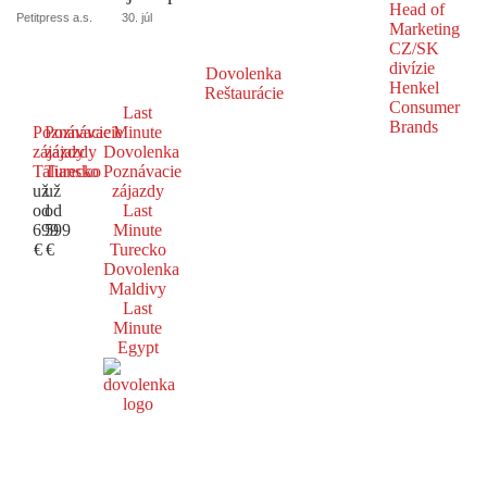
Petitpress a.s.
30. júl
Dovolenka
Reštaurácie
Last
Poznávacie
Poznávacie
Minute
zájazdy
zájazdy
Dovolenka
Taliansko
Turecko
Poznávacie
už
už
zájazdy
od
od
Last
699
599
Minute
€
€
Turecko
Dovolenka
Maldivy
Last
Minute
Egypt