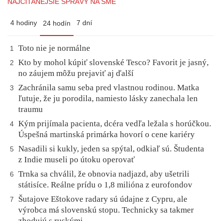
NAJČÍTANEJŠIE SPRÁVY NA SME
4 hodiny
7 dní
24 hodín
Toto nie je normálne
1
Kto by mohol kúpiť slovenské Tesco? Favorit je jasný,
2
no záujem môžu prejaviť aj ďalší
Zachránila samu seba pred vlastnou rodinou. Matka
3
ľutuje, že ju porodila, namiesto lásky zanechala len
traumu
Kým prijímala pacienta, dcéra vedľa ležala s horúčkou.
4
Úspešná martinská primárka hovorí o cene kariéry
Nasadili si kukly, jeden sa spýtal, odkiaľ sú. Študenta
5
z Indie museli po útoku operovať
Trnka sa chválil, že obnovia nadjazd, aby ušetrili
6
státisíce. Reálne prídu o 1,8 milióna z eurofondov
Šutajove Eštokove radary sú údajne z Cypru, ale
7
výrobca má slovenskú stopu. Technicky sa takmer
zhodujú s ruskými