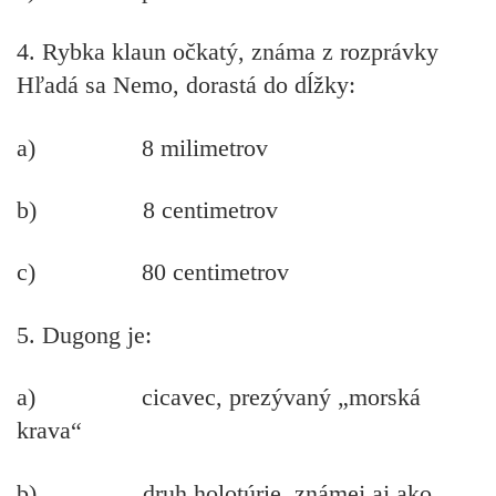
4. Rybka klaun očkatý, známa z rozprávky
Hľadá sa Nemo, dorastá do dĺžky:
a) 8 milimetrov
b) 8 centimetrov
c) 80 centimetrov
5. Dugong je:
a) cicavec, prezývaný „morská
krava“
b) druh holotúrie, známej aj ako