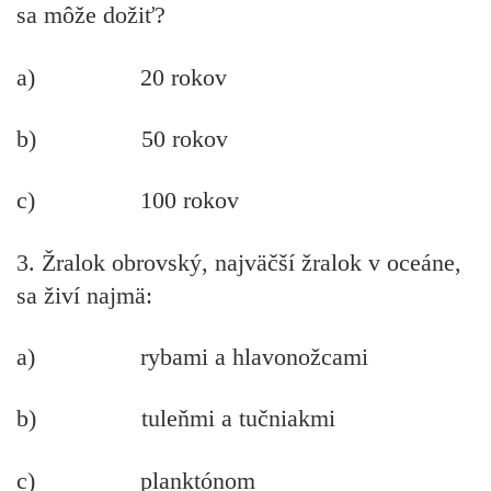
sa môže dožiť?
a) 20 rokov
b) 50 rokov
c) 100 rokov
3. Žralok obrovský, najväčší žralok v oceáne,
sa živí najmä:
a) rybami a hlavonožcami
b) tuleňmi a tučniakmi
c) planktónom