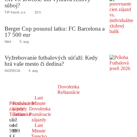
súboj?
TIP travel, a.s.
20 h
Berger Cup posunul latku: FC Barcelona a
17 500 eur
Niké
5. aug
Vyžrebovanie futbalových súťaží: Kedy
hrá vaše mesto či dedina?
INZERCIA
4. aug
Dovolenka
Reštaurácie
Last
Poznávacie
Poznávacie
Minute
zájazdy
zájazdy
Dovolenka
Turecko
Taliansko
Poznávacie
už
už
zájazdy
od
od
Last
599
699
Minute
€
€
Turecko