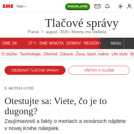
Viac
PREDPLATNÉ
Tlačové správy
Piatok, 7. august, 2026
| Meniny má
Štefánia
℃
SME.SK
SME MINÚTA
DOMOV
REGIÓNY
INDEX
SVET
27
MENU
O službe
Technológie
Obchod
Zdravie
Žena, šport, rodina
Life style
B
OBJEDNAŤ TLAČOVÉ SPRÁVY
VŠETKO O SLUŽBE
6. okt 2014 o 0:00
Otestujte sa: Viete, čo je to
dugong?
Zaujímavosti a fakty o moriach a oceánoch nájdete
v novej Knihe nálepiek.