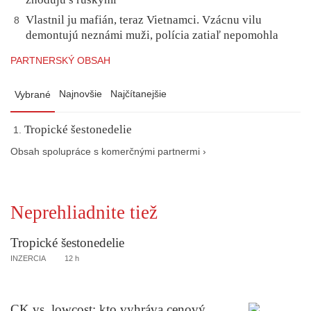
Vlastnil ju mafián, teraz Vietnamci. Vzácnu vilu
8
demontujú neznámi muži, polícia zatiaľ nepomohla
PARTNERSKÝ OBSAH
Najnovšie
Najčítanejšie
Vybrané
Tropické šestonedelie
Obsah spolupráce s komerčnými partnermi ›
Neprehliadnite tiež
Tropické šestonedelie
INZERCIA
12 h
CK vs. lowcost: kto vyhráva cenový