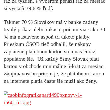
raz za týždeň, s výberom peňazí raz za mesiac
si vystačí 39,6 % ľudí.
Takmer 70 % Slovákov má v banke zadaný
trvalý príkaz alebo inkaso, pričom viac ako 30
% má nastavené aspoň tri takéto platby.
Prieskum ČSOB tiež odhalil, že nákupy
zaplatené platobnou kartou sú u nás čoraz
populárnejšie. Už každý ôsmy Slovák platí
kartou v obchode minimálne 5-krát za mesiac.
Zaujímavosťou pritom je, že platobnou kartou
na internete platia častejšie muži ako ženy.