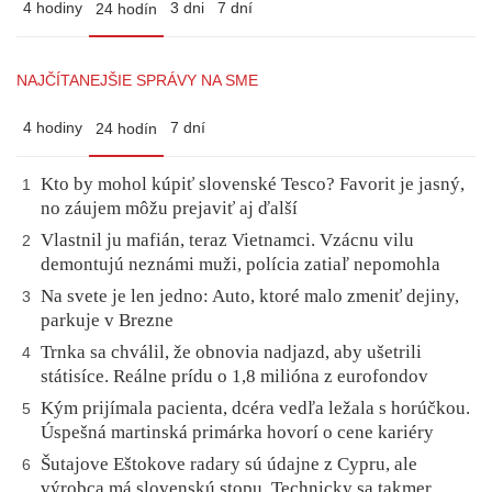
4 hodiny
3 dni
7 dní
24 hodín
NAJČÍTANEJŠIE SPRÁVY NA SME
4 hodiny
7 dní
24 hodín
Kto by mohol kúpiť slovenské Tesco? Favorit je jasný,
1
no záujem môžu prejaviť aj ďalší
Vlastnil ju mafián, teraz Vietnamci. Vzácnu vilu
2
demontujú neznámi muži, polícia zatiaľ nepomohla
Na svete je len jedno: Auto, ktoré malo zmeniť dejiny,
3
parkuje v Brezne
Trnka sa chválil, že obnovia nadjazd, aby ušetrili
4
státisíce. Reálne prídu o 1,8 milióna z eurofondov
Kým prijímala pacienta, dcéra vedľa ležala s horúčkou.
5
Úspešná martinská primárka hovorí o cene kariéry
Šutajove Eštokove radary sú údajne z Cypru, ale
6
výrobca má slovenskú stopu. Technicky sa takmer