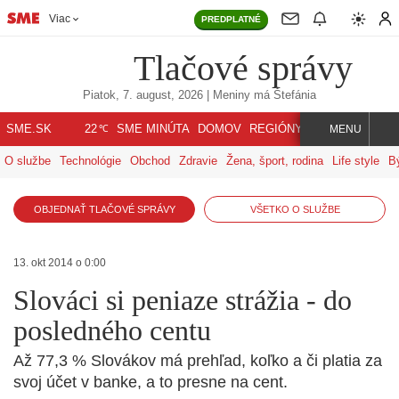
Viac
PREDPLATNÉ
Tlačové správy
Piatok, 7. august, 2026
| Meniny má
Štefánia
℃
SME.SK
SME MINÚTA
DOMOV
REGIÓNY
INDEX
SVET
22
MENU
O službe
Technológie
Obchod
Zdravie
Žena, šport, rodina
Life style
B
OBJEDNAŤ TLAČOVÉ SPRÁVY
VŠETKO O SLUŽBE
13. okt 2014 o 0:00
Slováci si peniaze strážia - do
posledného centu
Až 77,3 % Slovákov má prehľad, koľko a či platia za
svoj účet v banke, a to presne na cent.