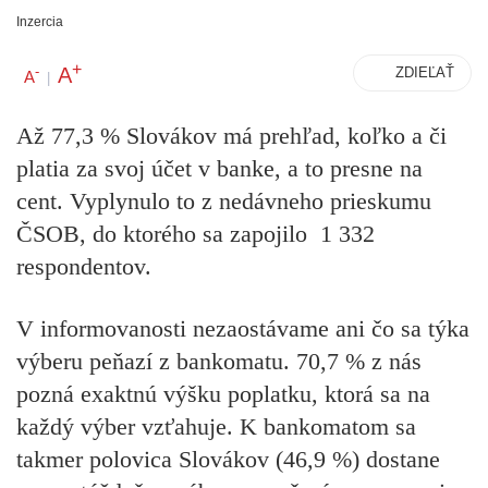
Inzercia
+
A
-
ZDIEĽAŤ
A
|
Až 77,3 % Slovákov má prehľad, koľko a či
platia za svoj účet v banke, a to presne na
cent. Vyplynulo to z nedávneho prieskumu
ČSOB, do ktorého sa zapojilo 1 332
respondentov.
V informovanosti nezaostávame ani čo sa týka
výberu peňazí z bankomatu. 70,7 % z nás
pozná exaktnú výšku poplatku, ktorá sa na
každý výber vzťahuje. K bankomatom sa
takmer polovica Slovákov (46,9 %) dostane