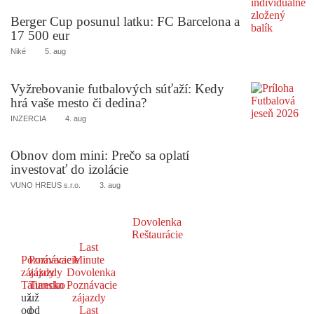
Berger Cup posunul latku: FC Barcelona a
17 500 eur
Niké
5. aug
Vyžrebovanie futbalových súťaží: Kedy
hrá vaše mesto či dedina?
INZERCIA
4. aug
Obnov dom mini: Prečo sa oplatí
investovať do izolácie
VUNO HREUS s.r.o.
3. aug
Dovolenka
Reštaurácie
Last
Poznávacie
Poznávacie
Minute
zájazdy
zájazdy
Dovolenka
Taliansko
Turecko
Poznávacie
už
už
zájazdy
od
od
Last