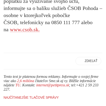
poplatku za využívanie svojho účtu,
informujte sa o
balíku služieb ČSOB Pohoda
–
osobne v ktorejkoľvek
pobočke
ČSOB
, telefonicky na
0850 111 777
alebo
na
www.csob.sk
.
ZDIEĽAŤ
Tento text je platenou formou reklamy. Informujte o svojej firme
viac ako
2,6 milióna
čitateľov Sme.sk aj vy. Bližšie informácie
nájdete
TU
. Kontakt:
internet@petitpress.sk
; tel:+421 2 59 233
227.
NAJČÍTANEJŠIE TLAČOVÉ SPRÁVY