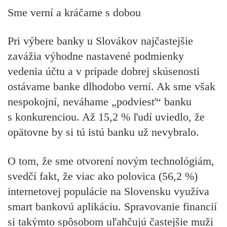
Sme verní a kráčame s dobou
Pri výbere banky u Slovákov najčastejšie
zavážia výhodne nastavené podmienky
vedenia účtu a v prípade dobrej skúsenosti
ostávame banke dlhodobo verní. Ak sme však
nespokojní, neváhame „podviesť“ banku
s konkurenciou. Až 15,2 % ľudí uviedlo, že
opätovne by si tú istú banku už nevybralo.
O tom, že sme otvorení novým technológiám,
svedčí fakt, že viac ako polovica (56,2 %)
internetovej populácie na Slovensku využíva
smart bankovú aplikáciu. Spravovanie financií
si takýmto spôsobom uľahčujú častejšie muži