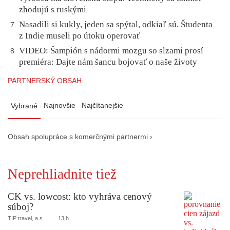
zhodujú s ruskými
Nasadili si kukly, jeden sa spýtal, odkiaľ sú. Študenta
7
z Indie museli po útoku operovať
VIDEO: Šampión s nádormi mozgu so slzami prosí
8
premiéra: Dajte nám šancu bojovať o naše životy
PARTNERSKÝ OBSAH
Najnovšie
Najčítanejšie
Vybrané
Obsah spolupráce s komerčnými partnermi ›
Neprehliadnite tiež
CK vs. lowcost: kto vyhráva cenový
súboj?
TIP travel, a.s.
13 h