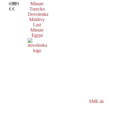
699
599
Minute
€
€
Turecko
Dovolenka
Maldivy
Last
Minute
Egypt
SME.sk