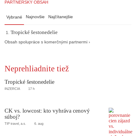
PARTNERSKÝ OBSAH
Najnovšie
Najčítanejšie
Vybrané
Tropické šestonedelie
Obsah spolupráce s komerčnými partnermi ›
Neprehliadnite tiež
Tropické šestonedelie
INZERCIA
17 h
CK vs. lowcost: kto vyhráva cenový
súboj?
TIP travel, a.s.
6. aug