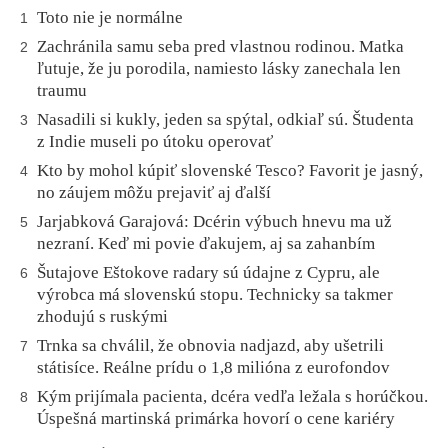
Toto nie je normálne
1
Zachránila samu seba pred vlastnou rodinou. Matka
2
ľutuje, že ju porodila, namiesto lásky zanechala len
traumu
Nasadili si kukly, jeden sa spýtal, odkiaľ sú. Študenta
3
z Indie museli po útoku operovať
Kto by mohol kúpiť slovenské Tesco? Favorit je jasný,
4
no záujem môžu prejaviť aj ďalší
Jarjabková Garajová: Dcérin výbuch hnevu ma už
5
nezraní. Keď mi povie ďakujem, aj sa zahanbím
Šutajove Eštokove radary sú údajne z Cypru, ale
6
výrobca má slovenskú stopu. Technicky sa takmer
zhodujú s ruskými
Trnka sa chválil, že obnovia nadjazd, aby ušetrili
7
státisíce. Reálne prídu o 1,8 milióna z eurofondov
Kým prijímala pacienta, dcéra vedľa ležala s horúčkou.
8
Úspešná martinská primárka hovorí o cene kariéry