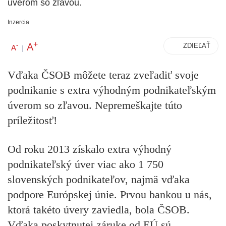
úverom so zľavou.
Inzercia
+
A
-
ZDIEĽAŤ
A
|
Vďaka ČSOB môžete teraz zveľadiť svoje
podnikanie s extra výhodným podnikateľským
úverom so zľavou. Nepremeškajte túto
príležitosť!
Od roku 2013 získalo extra výhodný
podnikateľský úver viac ako 1 750
slovenských podnikateľov, najmä vďaka
podpore Európskej únie. Prvou bankou u nás,
ktorá takéto úvery zaviedla, bola ČSOB.
Vďaka poskytnutej záruke od EÚ sú