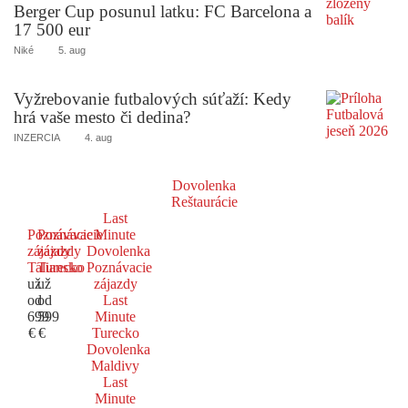
Berger Cup posunul latku: FC Barcelona a
17 500 eur
Niké
5. aug
Vyžrebovanie futbalových súťaží: Kedy
hrá vaše mesto či dedina?
INZERCIA
4. aug
Dovolenka
Reštaurácie
Last
Poznávacie
Poznávacie
Minute
zájazdy
zájazdy
Dovolenka
Taliansko
Turecko
Poznávacie
už
už
zájazdy
od
od
Last
699
599
Minute
€
€
Turecko
Dovolenka
Maldivy
Last
Minute