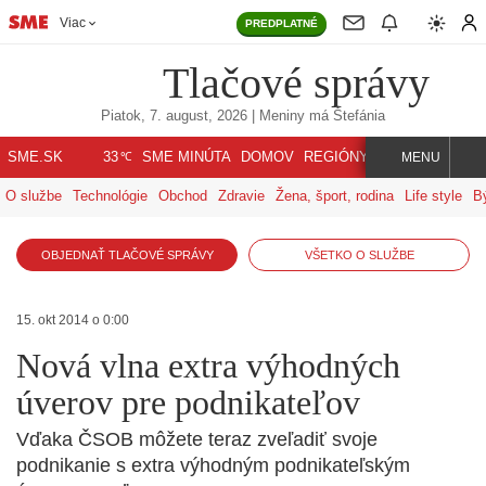
Viac
PREDPLATNÉ
Tlačové správy
Piatok, 7. august, 2026
| Meniny má
Štefánia
℃
SME.SK
SME MINÚTA
DOMOV
REGIÓNY
INDEX
SVET
33
MENU
O službe
Technológie
Obchod
Zdravie
Žena, šport, rodina
Life style
B
OBJEDNAŤ TLAČOVÉ SPRÁVY
VŠETKO O SLUŽBE
15. okt 2014 o 0:00
Nová vlna extra výhodných
úverov pre podnikateľov
Vďaka ČSOB môžete teraz zveľadiť svoje
podnikanie s extra výhodným podnikateľským