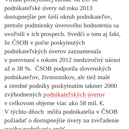
podnikateľské úvery od roku 2013
dostupnejšie pre širší okruh podnikateľov
,
pretože podmienky úverového hodnotenia sa
uvoľnili v ich prospech. Svedčí o tom aj fakt,
že ČSOB v počte poskytnutých
podnikateľských úverov zaznamenala
v porovnaní s rokom 2012
medziročný nárast
až o 38 %.
ČSOB podporila slovenských
podnikateľov, živnostníkov, ale tiež malé
a stredné podniky poskytnutím takmer
2000
zvýhodnených
podnikateľských úverov
v celkovom objeme
viac ako 58 mil. €
.
V týchto dňoch môžu podnikatelia v ČSOB
požiadať o dostupnejšie úvery na zveľadenie
svojho podnikania opäť.