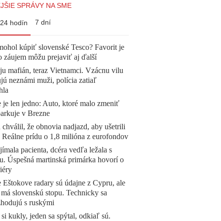
JŠIE SPRÁVY NA SME
7 dní
24 hodín
mohol kúpiť slovenské Tesco? Favorit je
o záujem môžu prejaviť aj ďalší
 ju mafián, teraz Vietnamci. Vzácnu vilu
ú neznámi muži, polícia zatiaľ
hla
 je len jedno: Auto, ktoré malo zmeniť
parkuje v Brezne
 chválil, že obnovia nadjazd, aby ušetrili
e. Reálne prídu o 1,8 milióna z eurofondov
ímala pacienta, dcéra vedľa ležala s
u. Úspešná martinská primárka hovorí o
iéry
 Eštokove radary sú údajne z Cypru, ale
 má slovenskú stopu. Technicky sa
zhodujú s ruskými
 si kukly, jeden sa spýtal, odkiaľ sú.