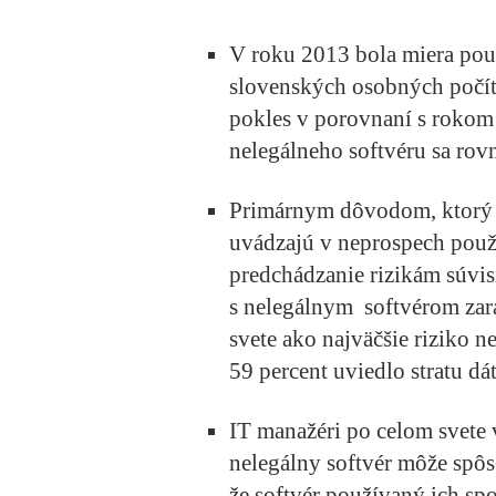
V roku 2013 bola miera použ
slovenských osobných počíta
pokles v porovnaní s roko
nelegálneho softvéru sa rov
Primárnym dôvodom, ktorý p
uvádzajú v neprospech
použ
predchádzanie rizikám súvis
s nelegálnym softvérom zar
svete ako najväčšie riziko 
59 percent uviedlo stratu dát
IT manažéri po celom svete 
nelegálny softvér môže spôs
že softvér používaný ich sp