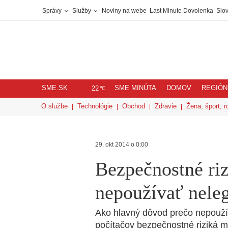
Správy
Služby
Noviny na webe
Last Minute Dovolenka
Slov
SME.SK
SME MINÚTA
DOMOV
REGIÓN
℃
22
O službe
Technológie
Obchod
Zdravie
Žena, šport, r
29. okt 2014 o 0:00
Bezpečnostné riz
nepoužívať neleg
Ako hlavný dôvod prečo nepoužív
počítačov bezpečnostné riziká m