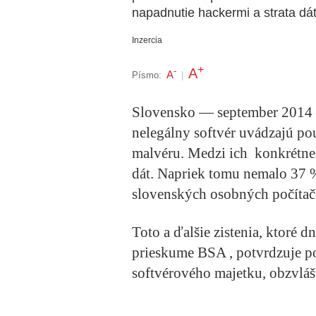
napadnutie hackermi a strata dá
Inzercia
+
A
-
A
Písmo:
|
Slovensko — september 2014
nelegálny softvér uvádzajú p
o
malvéru. Medzi ich konkrétne 
dát. Napriek tomu nemalo 37 %
slovenských osobných počítačo
Toto a ďalšie zistenia, ktoré 
prieskume BSA , potvrdzuje p
softvérového majetku, obzvláš