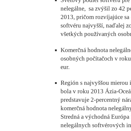
Svetový podiel softvéru pre
nelegálne, sa zvýšil zo 42 
2013, pričom rozvíjajúce sa
softvéru najvyšší, naďalej z
všetkých používaných osob
Komerčná hodnota nelegálne
osobných počítačoch v roku 
eur.
Región s najvyššou mierou 
bola v roku 2013 Ázia-Oceá
predstavuje 2-percentný nár
komerčná hodnota nelegálnyc
Stredná a východná Európa 
nelegálnych softvérových in