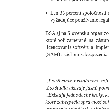
Len 35 percent spoločností 
vyžadujúce používanie legá
BSA aj na Slovensku organizov
ktoré boli zamerané na zástu
licencovania softvéru a imple
(SAM) s cieľom zabezpečenia 
„Používanie nelegálneho soft
táto štúdia ukazuje jasnú potr
„Existujú jednoduché kroky, k
ktoré zabezpečia správnosť sof
zavedenie oficiálnej politiky