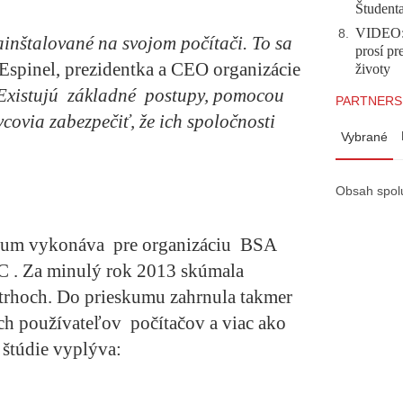
Študent
VIDEO: 
8
.
ainštalované na svojom počítači. To sa
prosí pr
Espinel, prezidentka a CEO organizácie
životy
Existujú základné postupy, pomocou
PARTNERS
covia zabezpečiť, že ich spoločnosti
Vybrané
Obsah spol
skum vykonáva pre organizáciu BSA
C . Za minulý rok 2013 skúmala
 trhoch. Do prieskumu zahrnula takmer
h používateľov počítačov a viac ako
 štúdie vyplýva: