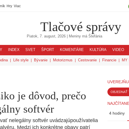
ník
Hry
Viac
Tlačové správy
Piatok, 7. august, 2026
| Meniny má
Štefánia
Y
INDEX
SVET
ŠPORT
KOMENTÁRE
KULTÚRA
VIDEO
odina
Life style
Bývanie
Motorizmus
Cestovanie
Financie
MY 
UVEREJŇU
iko je dôvod, prečo
OBJEDNAŤ 
NAJČÍTANE
álny softvér
4 hodiny
ať nelegálny softvér uvádzajúpoužívatelia
alvéru. Medzi ich konkrétne obavy patrí