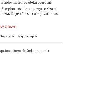
a z Indie museli po útoku operovať
Šampión s nádormi mozgu so slzami
emiéra: Dajte nám šancu bojovať o naše
KÝ OBSAH
Najnovšie
Najčítanejšie
upráce s komerčnými partnermi ›