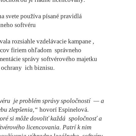
na svete používa písané pravidlá
lneho softvéru
ala rozsiahle vzdelávacie kampane ,
pcov firiem ohľadom správneho
mentácie správy softvérového majetku
ochrany ich biznisu.
véru je problém správy spoločností — a
ebu zlepšenia,“
hovorí Espinelová.
toré si môže dovoliť každá spoločnosť a
tvérového licencovania. Patrí k nim
 používania výhradne legálneho softvéru