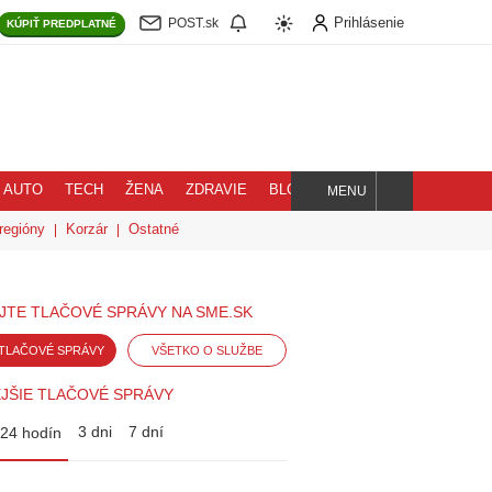
Prihlásenie
POST.sk
KÚPIŤ
PREDPLATNÉ
AUTO
TECH
ŽENA
ZDRAVIE
BLOG
MENU
Hľadaj
regióny
Korzár
Ostatné
JTE TLAČOVÉ SPRÁVY NA SME.SK
TLAČOVÉ SPRÁVY
VŠETKO O SLUŽBE
JŠIE TLAČOVÉ SPRÁVY
3 dni
7 dní
24 hodín