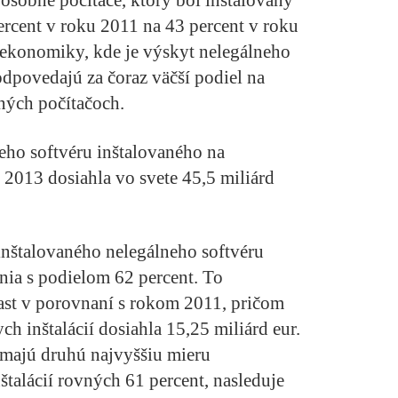
 osobné počítače, ktorý bol inštalovaný
percent v roku 2011 na 43 percent v roku
 ekonomiky, kde je výskyt nelegálneho
odpovedajú za čoraz väčší podiel na
ných počítačoch.
ho softvéru inštalovaného na
2013 dosiahla vo svete 45,5 miliárd
inštalovaného nelegálneho softvéru
nia s podielom 62 percent. To
ast v porovnaní s rokom 2011, pričom
h inštalácií dosiahla 15,25 miliárd eur.
majú druhú najvyššiu mieru
štalácií rovných 61 percent, nasleduje