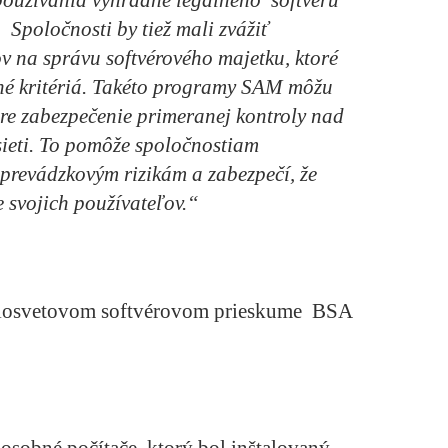
 Spoločnosti by tiež mali zvážiť
 na správu softvérového majetku, ktoré
é kritériá.
Takéto programy SAM môžu
e zabezpečenie primeranej kontroly nad
ieti. To pomôže spoločnostiam
prevádzkovým rizikám a zabezpečí, že
e svojich používateľov.“
Celosvetovom softvérovom prieskume BSA