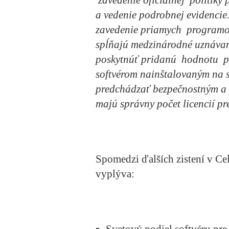
a vedenie podrobnej evidencie.
zavedenie priamych programov
spĺňajú medzinárodné uznávan
poskytnúť pridanú hodnotu pr
softvérom nainštalovaným na s
predchádzať bezpečnostným a 
majú správny počet licencií pr
Spomedzi ďalších zistení v 
vyplýva: