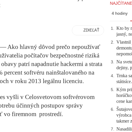
NAJČÍTANE
t
4 hodiny
Kto by 
1
.
ZDIEĽAŤ
jasný, n
Vlastnil
2
.
 — Ako hlavný dôvod prečo nepoužívať
demontuj
nepomo
užívatelia počítačov bezpečnostné riziká
Na svete
3
.
obavy patrí napadnutie hackermi a strata
dejiny, 
 percent softvéru nainštalovaného na
Trnka sa
4
.
ch v roku 2013 legálnu licenciu.
státisíc
Kým prij
5
.
horúčko
dnes vyšli v Celosvetovom softvérovom
cene kar
otrebu účinných postupov správy
Šutajove
6
.
ť vo firemnom prostredí.
výrobca
takmer 
Nasadili
7
.