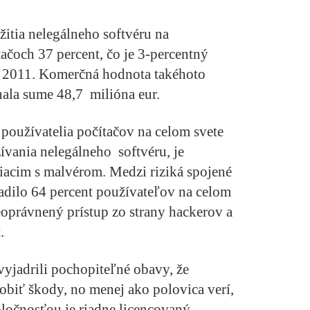
itia nelegálneho softvéru na
čoch 37 percent, čo je 3-percentný
m 2011. Komerčná hodnota takéhoto
nala sume 48,7 milióna eur.
oužívatelia počítačov na celom svete
ívania nelegálneho softvéru, je
iacim s malvérom. Medzi riziká spojené
adilo 64 percent používateľov na celom
neoprávnený prístup zo strany hackerov a
.
vyjadrili pochopiteľné obavy, že
obiť škody, no menej ako polovica verí,
oločnosťou je riadne licencovaný.