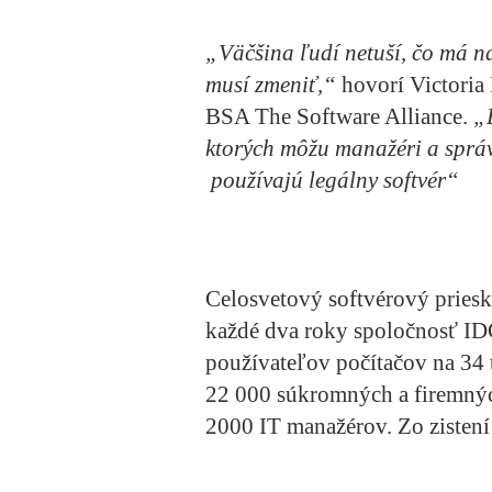
„Väčšina ľudí netuší, čo má n
musí zmeniť,“
hovorí Victoria 
BSA The Software Alliance.
„
ktorých môžu manažéri a správ
používajú legálny softvér“
Celosvetový softvérový prie
každé dva roky spoločnosť ID
používateľov počítačov na 34
22 000 súkromných a firemnýc
2000 IT manažérov. Zo zistení