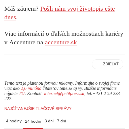
Máš záujem?
Pošli nám svoj životopis ešte
dnes
.
Viac informácií o ďalších možnostiach kariéry
v Accenture na
accenture.sk
ZDIEĽAŤ
Tento text je platenou formou reklamy. Informujte o svojej firme
viac ako
2,6 milióna
čitateľov Sme.sk aj vy. Bližšie informácie
nájdete
TU
. Kontakt:
internet@petitpress.sk
; tel:+421 2 59 233
227.
NAJČÍTANEJŠIE TLAČOVÉ SPRÁVY
4 hodiny
3 dni
7 dní
24 hodín