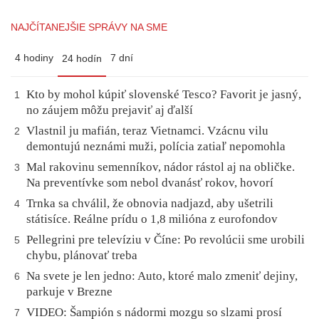
NAJČÍTANEJŠIE SPRÁVY NA SME
4 hodiny
7 dní
24 hodín
Kto by mohol kúpiť slovenské Tesco? Favorit je jasný,
1
no záujem môžu prejaviť aj ďalší
Vlastnil ju mafián, teraz Vietnamci. Vzácnu vilu
2
demontujú neznámi muži, polícia zatiaľ nepomohla
Mal rakovinu semenníkov, nádor rástol aj na obličke.
3
Na preventívke som nebol dvanásť rokov, hovorí
Trnka sa chválil, že obnovia nadjazd, aby ušetrili
4
státisíce. Reálne prídu o 1,8 milióna z eurofondov
Pellegrini pre televíziu v Číne: Po revolúcii sme urobili
5
chybu, plánovať treba
Na svete je len jedno: Auto, ktoré malo zmeniť dejiny,
6
parkuje v Brezne
VIDEO: Šampión s nádormi mozgu so slzami prosí
7