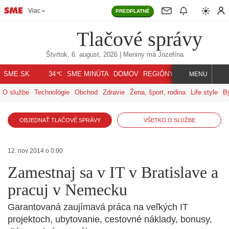
Viac
PREDPLATNÉ
Tlačové správy
Štvrtok, 6. august, 2026
| Meniny má
Jozefína
℃
SME.SK
SME MINÚTA
DOMOV
REGIÓNY
INDEX
SVET
34
MENU
O službe
Technológie
Obchod
Zdravie
Žena, šport, rodina
Life style
B
OBJEDNAŤ TLAČOVÉ SPRÁVY
VŠETKO O SLUŽBE
12. nov 2014 o 0:00
Zamestnaj sa v IT v Bratislave a
pracuj v Nemecku
Garantovaná zaujímavá práca na veľkých IT
projektoch, ubytovanie, cestovné náklady, bonusy,