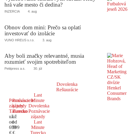
hrá vaše mesto či dedina?
INZERCIA
4. aug
Obnov dom mini: Prečo sa oplatí
investovať do izolácie
VUNO HREUS s.r.o.
3. aug
Aby boli značky relevantné, musia
rozumieť svojim spotrebiteľom
Petitpress a.s.
30. júl
Dovolenka
Reštaurácie
Last
Poznávacie
Poznávacie
Minute
zájazdy
zájazdy
Dovolenka
Taliansko
Turecko
Poznávacie
už
už
zájazdy
od
od
Last
699
599
Minute
€
€
Turecko