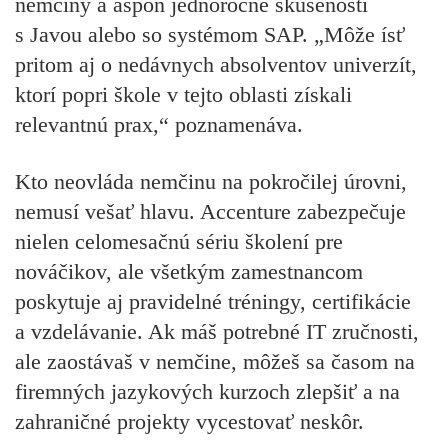
nemčiny a aspoň jednoročné skúsenosti
s Javou alebo so systémom SAP. „Môže ísť
pritom aj o nedávnych absolventov univerzít,
ktorí popri škole v tejto oblasti získali
relevantnú prax,“ poznamenáva.
Kto neovláda nemčinu na pokročilej úrovni,
nemusí vešať hlavu. Accenture zabezpečuje
nielen celomesačnú sériu školení pre
nováčikov, ale všetkým zamestnancom
poskytuje aj pravidelné tréningy, certifikácie
a vzdelávanie. Ak máš potrebné IT zručnosti,
ale zaostávaš v nemčine, môžeš sa časom na
firemných jazykových kurzoch zlepšiť a na
zahraničné projekty vycestovať neskôr.