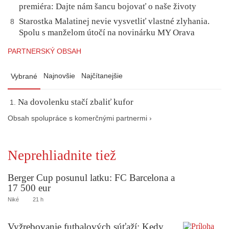
premiéra: Dajte nám šancu bojovať o naše životy
Starostka Malatinej nevie vysvetliť vlastné zlyhania.
8
Spolu s manželom útočí na novinárku MY Orava
PARTNERSKÝ OBSAH
Najnovšie
Najčítanejšie
Vybrané
Na dovolenku stačí zbaliť kufor
Obsah spolupráce s komerčnými partnermi ›
Neprehliadnite tiež
Berger Cup posunul latku: FC Barcelona a
17 500 eur
Niké
21 h
Vyžrebovanie futbalových súťaží: Kedy