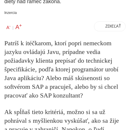
diéty nad rámec zákona.
Inzercia
+
A
-
ZDIEĽAŤ
A
|
Patríš k itéčkarom, ktorí popri nemeckom
jazyku ovládajú Javu, prípadne vedia
požiadavky klienta prepísať do technickej
špecifikácie, podľa ktorej programátor urobí
Java aplikáciu? Alebo máš skúsenosti so
softvérom SAP a pracuješ, alebo by si chcel
pracovať ako SAP konzultant?
Ak spĺňaš tieto kritériá, možno si sa už
pohrával s myšlienkou vyskúšať, ako sa žije
a pracuje v zahraničí. Napokon, o ľudí