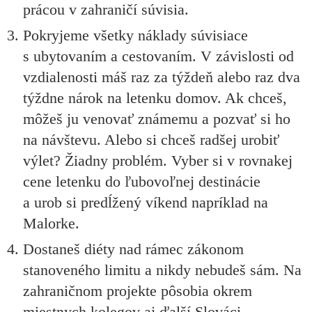
prácou v zahraničí súvisia.
Pokryjeme všetky náklady súvisiace
s ubytovaním a cestovaním. V závislosti od
vzdialenosti máš raz za týždeň alebo raz dva
týždne nárok na letenku domov. Ak chceš,
môžeš ju venovať známemu a pozvať si ho
na návštevu. Alebo si chceš radšej urobiť
výlet? Žiadny problém. Vyber si v rovnakej
cene letenku do ľubovoľnej destinácie
a urob si predĺžený víkend napríklad na
Malorke.
Dostaneš diéty nad rámec zákonom
stanoveného limitu a nikdy nebudeš sám. Na
zahraničnom projekte pôsobia okrem
miestnych kolegov aj ďalší Slováci