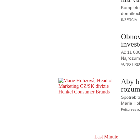
Kompletný
denníkoc
INZERCIA
Obnov
invest
Až 11 00
Najrozumne
VUNO HREUS
Aby b
rozum
Spotrebit
Marie Ho
Petitpress a.
Last Minute