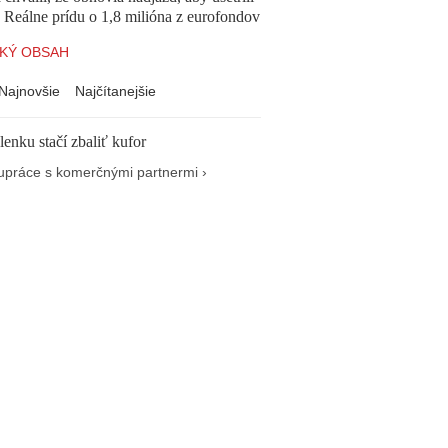
e. Reálne prídu o 1,8 milióna z eurofondov
KÝ OBSAH
Najnovšie
Najčítanejšie
enku stačí zbaliť kufor
upráce s komerčnými partnermi ›