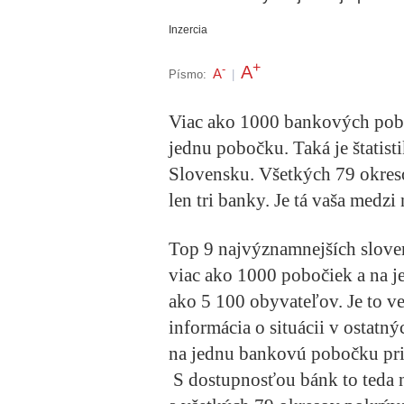
Inzercia
+
A
-
A
Písmo:
|
Viac ako 1000 bankových pobo
jednu pobočku. Taká je štatis
Slovensku. Všetkých 79 okres
len tri banky. Je tá vaša medzi
Top 9 najvýznamnejších slov
viac ako 1000 pobočiek a na 
ako 5 100 obyvateľov. Je to 
informácia o situácii v ostatn
na jednu bankovú pobočku pri
S dostupnosťou bánk to teda n