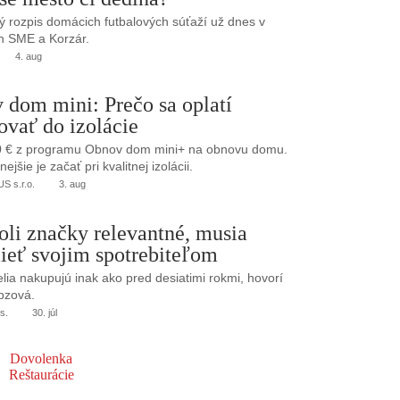
 rozpis domácich futbalových súťaží už dnes v
h SME a Korzár.
4. aug
 dom mini: Prečo sa oplatí
ovať do izolácie
0 € z programu Obnov dom mini+ na obnovu domu.
jšie je začať pri kvalitnej izolácii.
 s.r.o.
3. aug
oli značky relevantné, musia
ieť svojim spotrebiteľom
elia nakupujú inak ako pred desiatimi rokmi, hovorí
bzová.
s.
30. júl
Dovolenka
Reštaurácie