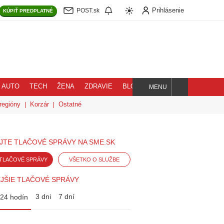
Prihlásenie
POST.sk
KÚPIŤ
PREDPLATNÉ
AUTO
TECH
ŽENA
ZDRAVIE
BLOG
MENU
Hľadaj
regióny
Korzár
Ostatné
JTE TLAČOVÉ SPRÁVY NA SME.SK
TLAČOVÉ SPRÁVY
VŠETKO O SLUŽBE
JŠIE TLAČOVÉ SPRÁVY
3 dni
7 dní
24 hodín