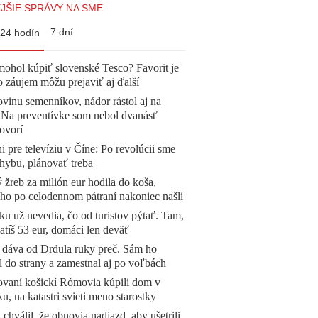
JŠIE SPRÁVY NA SME
7 dní
24 hodín
mohol kúpiť slovenské Tesco? Favorit je
o záujem môžu prejaviť aj ďalší
vinu semenníkov, nádor rástol aj na
. Na preventívke som nebol dvanásť
ovorí
ni pre televíziu v Číne: Po revolúcii sme
chybu, plánovať treba
žreb za milión eur hodila do koša,
 ho po celodennom pátraní nakoniec našli
u už nevedia, čo od turistov pýtať. Tam,
atíš 53 eur, domáci len deväť
 dáva od Drdula ruky preč. Sám ho
l do strany a zamestnal aj po voľbách
ovaní košickí Rómovia kúpili dom v
, na katastri svieti meno starostky
 chválil, že obnovia nadjazd, aby ušetrili