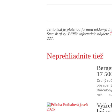
Tento text je platenou formou reklamy. In
Sme.sk aj vy. Bližšie informácie nájdete
227.
Neprehliadnite tiež
Berge
17 50
Druhý roč
obsadený 
Barcelony
Niké
15
Vyžre
hrá va