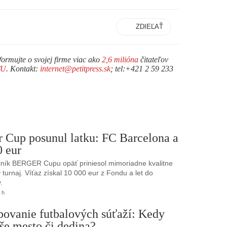
ZDIEĽAŤ
formujte o svojej firme viac ako
2,6 milióna
čitateľov
TU
. Kontakt:
internet@petitpress.sk
; tel:+421 2 59 233
r Cup posunul latku: FC Barcelona a
0 eur
ník BERGER Cupu opäť priniesol mimoriadne kvalitne
turnaj. Víťaz získal 10 000 eur z Fondu a let do
.
 h
bovanie futbalových súťaží: Kedy
še mesto či dedina?