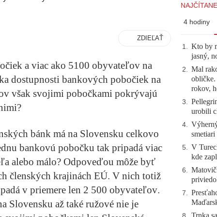
NAJČÍTANE
4 hodiny
ZDIEĽAŤ
Kto by 
1
.
jasný, n
čiek a viac ako 5100 obyvateľov na
Mal rako
2
.
tika dostupnosti bankových pobočiek na
obličke
rokov, h
ov však svojimi pobočkami pokrývajú
Pellegri
3
.
 nimi?
urobili 
Výherný 
4
.
enských bánk má na Slovensku celkovo
smetiari
jednu bankovú pobočku tak pripadá viac
V Tureck
5
.
kde zapl
veľa alebo málo? Odpoveďou môže byť
Matovič
6
.
ých členských krajinách EÚ. V nich totiž
priviedo
padá v priemere len 2 500 obyvateľov
.
Presťah
7
.
Maďarsku
a Slovensku až také ružové nie je
Trnka sa
8
.