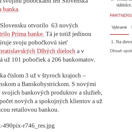
a svojimi pobočkami len Slovenská
státisíc
a banka
.
PARTNERS
na Slovensku otvorilo 63 nových
Vybrané
trilo Prima banke.
Tá je totiž jedinou
širuje svoju pobočkovú sieť
Na dovol
bratislavských Dlhých dieloch
a v
Obsah spol
 už 101 pobočiek a 206 bankomatov.
ka číslom 3 už v štyroch krajoch –
inskom a Banskobystrickom. S novými
 svojich bankových produktov a služieb,
 počet nových a spokojných klientov a už
túcou retailovou bankou.