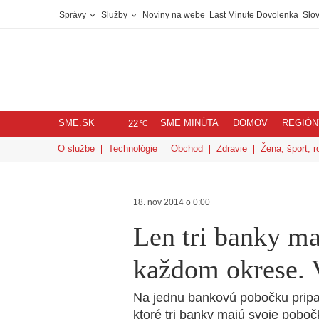
Správy
Služby
Noviny na webe
Last Minute Dovolenka
Slov
SME.SK
SME MINÚTA
DOMOV
REGIÓN
℃
22
O službe
Technológie
Obchod
Zdravie
Žena, šport, r
18. nov 2014 o 0:00
Len tri banky m
každom okrese. V
Na jednu bankovú pobočku pripa
ktoré tri banky majú svoje pobo