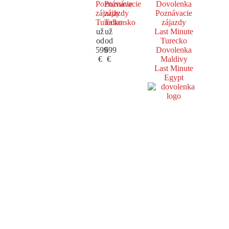
Poznávacie
Poznávacie
Dovolenka
zájazdy
zájazdy
Poznávacie
Turecko
Taliansko
zájazdy
už
už
Last Minute
od
od
Turecko
599
699
Dovolenka
€
€
Maldivy
Last Minute
Egypt