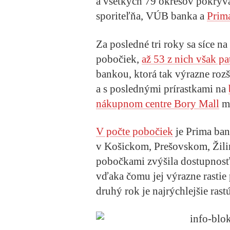
a všetkých 79 okresov pokrýv
sporiteľňa, VÚB banka a
Prim
Za posledné tri roky sa síce 
pobočiek,
až 53 z nich však pa
bankou, ktorá tak výrazne roz
a s poslednými prírastkami na
nákupnom centre Bory Mall
má
V počte pobočiek
je Prima ban
v Košickom, Prešovskom, Žil
pobočkami zvýšila dostupnosť
vďaka čomu jej výrazne rastie
druhý rok je najrýchlejšie ras