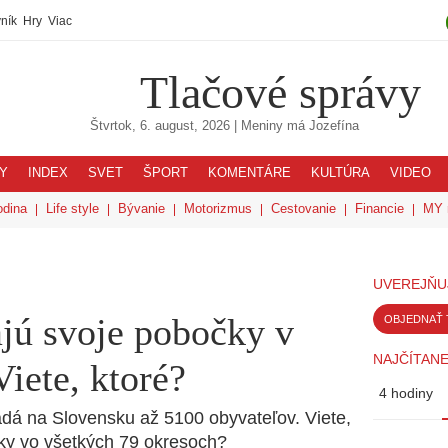
ník
Hry
Viac
Tlačové správy
Štvrtok, 6. august, 2026
| Meniny má
Jozefína
Y
INDEX
SVET
ŠPORT
KOMENTÁRE
KULTÚRA
VIDEO
odina
Life style
Bývanie
Motorizmus
Cestovanie
Financie
MY 
UVEREJŇU
ajú svoje pobočky v
OBJEDNAŤ 
NAJČÍTANE
iete, ktoré?
4 hodiny
dá na Slovensku až 5100 obyvateľov. Viete,
čky vo všetkých 79 okresoch?