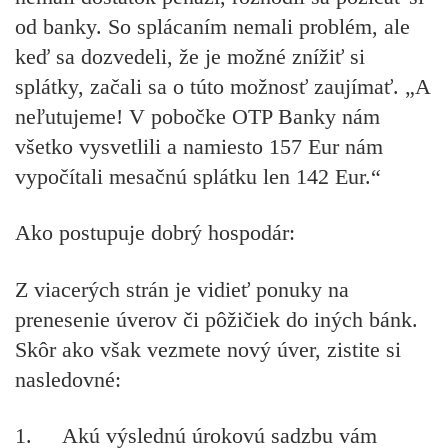
od banky. So splácaním nemali problém, ale
keď sa dozvedeli, že je možné znížiť si
splátky, začali sa o túto možnosť zaujímať. „A
neľutujeme! V pobočke OTP Banky nám
všetko vysvetlili a namiesto 157 Eur nám
vypočítali mesačnú splátku len 142 Eur.“
Ako postupuje dobrý hospodár:
Z viacerých strán je vidieť ponuky na
prenesenie úverov či pôžičiek do iných bánk.
Skôr ako však vezmete nový úver, zistite si
nasledovné:
1.
Akú výslednú úrokovú sadzbu vám