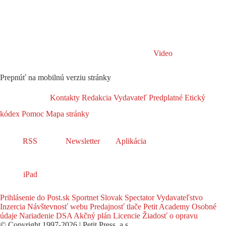
Video
Prepnúť na mobilnú verziu stránky
Kontakty
Redakcia
Vydavateľ
Predplatné
Etický
kódex
Pomoc
Mapa stránky
RSS
Newsletter
Aplikácia
iPad
Prihlásenie do Post.sk
Sportnet
Slovak Spectator
Vydavateľstvo
Inzercia
Návštevnosť webu
Predajnosť tlače
Petit Academy
Osobné
údaje
Nariadenie DSA
Akčný plán
Licencie
Žiadosť o opravu
© Copyright 1997-2026 | Petit Press, a.s.