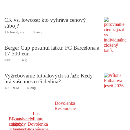
CK vs. lowcost: kto vyhráva cenový
súboj?
TIP travel, a.s.
6. aug
Berger Cup posunul latku: FC Barcelona a
17 500 eur
Niké
5. aug
Vyžrebovanie futbalových súťaží: Kedy
hrá vaše mesto či dedina?
INZERCIA
4. aug
Dovolenka
Reštaurácie
Last
Poznávacie
Poznávacie
Minute
zájazdy
zájazdy
Dovolenka
Turecko
Taliansko
Poznávacie