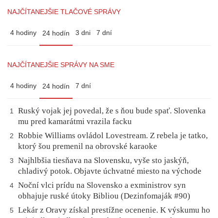
NAJČÍTANEJŠIE TLAČOVÉ SPRÁVY
4 hodiny
3 dni
7 dní
24 hodín
NAJČÍTANEJŠIE SPRÁVY NA SME
4 hodiny
7 dní
24 hodín
Ruský vojak jej povedal, že s ňou bude spať. Slovenka
1
mu pred kamarátmi vrazila facku
Robbie Williams ovládol Lovestream. Z rebela je tatko,
2
ktorý šou premenil na obrovské karaoke
Najhlbšia tiesňava na Slovensku, vyše sto jaskýň,
3
chladivý potok. Objavte úchvatné miesto na východe
Noční vlci prídu na Slovensko a exministrov syn
4
obhajuje ruské útoky Bibliou (Dezinfomaják #90)
Lekár z Oravy získal prestížne ocenenie. K výskumu ho
5