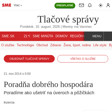
Viac
PREDPLATNÉ
Tlačové správy
Pondelok, 10. august, 2026
| Meniny má
Vavrinec
℃
SME.SK
SME MINÚTA
DOMOV
REGIÓNY
INDEX
SVET
21
MENU
O službe
Technológie
Obchod
Zdravie
Žena, šport, rodina
Life style
B
OBJEDNAŤ TLAČOVÉ SPRÁVY
VŠETKO O SLUŽBE
21. nov 2014 o 0:00
Poradňa dobrého hospodára
Poradíme ako ušetriť na úveroch a pôžičkách
Inzercia