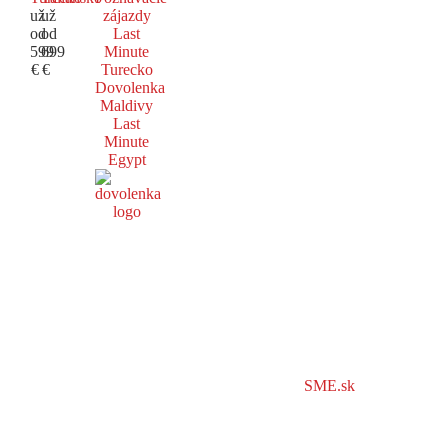
už
už
zájazdy
od
od
Last
599
699
Minute
€
€
Turecko
Dovolenka
Maldivy
Last
Minute
Egypt
SME.sk