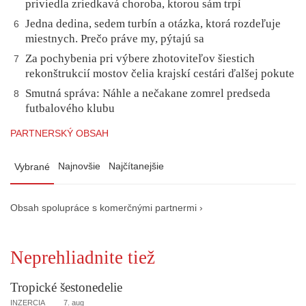
priviedla zriedkavá choroba, ktorou sám trpí
Jedna dedina, sedem turbín a otázka, ktorá rozdeľuje
6
miestnych. Prečo práve my, pýtajú sa
Za pochybenia pri výbere zhotoviteľov šiestich
7
rekonštrukcií mostov čelia krajskí cestári ďalšej pokute
Smutná správa: Náhle a nečakane zomrel predseda
8
futbalového klubu
PARTNERSKÝ OBSAH
Najnovšie
Najčítanejšie
Vybrané
Obsah spolupráce s komerčnými partnermi ›
Neprehliadnite tiež
Tropické šestonedelie
INZERCIA
7. aug