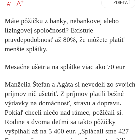
+
A
-
ZDIEĽAŤ
A
|
Máte pôžičku z banky, nebankovej alebo
lízingovej spoločnosti? Existuje
pravdepodobnosť až 80%, že môžete platiť
menšie splátky.
Mesačne ušetria na splátke viac ako 70 eur
Manželia Štefan a Agáta si nevedeli zo svojich
príjmov nič ušetriť. Z príjmov platili bežné
výdavky na domácnosť, stravu a dopravu.
Pokiaľ chceli niečo nad rámec, požičali si.
Rodine s dvoma deťmi sa takto pôžičky
vyšplhali až na 5 400 eur. „Splácali sme 427