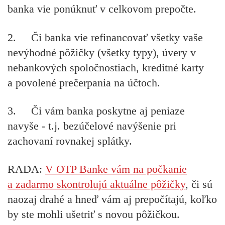
banka vie ponúknuť v celkovom prepočte.
2.
Či banka vie refinancovať všetky vaše
nevýhodné pôžičky (všetky typy), úvery v
nebankových spoločnostiach, kreditné karty
a povolené prečerpania na účtoch.
3.
Či vám banka poskytne aj peniaze
navyše - t.j. bezúčelové navýšenie pri
zachovaní rovnakej splátky.
RADA:
V OTP Banke vám na počkanie
a zadarmo skontrolujú aktuálne pôžičky
, či sú
naozaj drahé a hneď vám aj prepočítajú, koľko
by ste mohli ušetriť s novou pôžičkou.