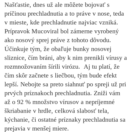
Našťastie, dnes už ale môžete bojovať s
príčinou prechladnutia a to práve v nose, teda
v mieste, kde prechladnutie najviac vzniká.
Prípravok
Mucoviral
bol zámerne vyrobený
ako
nosový sprej
práve z tohoto dôvodu.
Účinkuje tým, že
obaľuje bunky nosovej
sliznice, čím bráni, aby k nim prenikli vírusy a
rozmnožovaním šírili virózu
. Aj tu platí, že
čím skôr začnete s liečbou, tým bude efekt
lepší. Nebojte sa preto siahnuť po spreji už pri
prvých príznakoch prechladnutia. Zniži vám
až o 92 % množstvo vírusov a nepríjemné
škriabanie v hrdle, celková slabosť tela,
kýchanie, či ostatné príznaky prechladnutia sa
prejavia v menšej miere.