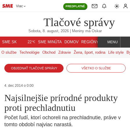
Viac
PREDPLATNÉ
Tlačové správy
Sobota, 8. august, 2026
| Meniny má
Oskar
℃
SME.SK
SME MINÚTA
DOMOV
REGIÓNY
INDEX
SVET
22
MENU
O službe
Technológie
Obchod
Zdravie
Žena, šport, rodina
Life style
B
OBJEDNAŤ TLAČOVÉ SPRÁVY
VŠETKO O SLUŽBE
4. dec 2014 o 0:00
Najsilnejšie prírodné produkty
proti prechladnutiu
Počet ľudí, ktorí ochoreli na prechladnutie, práve v
tomto období najviac narastá.