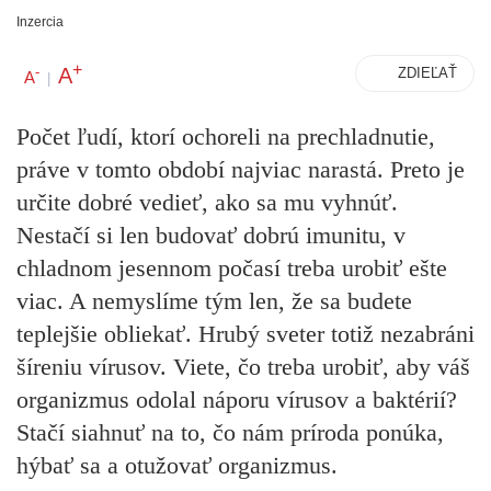
Inzercia
+
A
-
ZDIEĽAŤ
A
|
Počet ľudí, ktorí ochoreli na prechladnutie,
práve v tomto období najviac narastá. Preto je
určite dobré vedieť, ako sa mu vyhnúť.
Nestačí si len budovať dobrú imunitu, v
chladnom jesennom počasí treba urobiť ešte
viac. A nemyslíme tým len, že sa budete
teplejšie obliekať. Hrubý sveter totiž nezabráni
šíreniu vírusov. Viete, čo treba urobiť, aby váš
organizmus odolal náporu vírusov a baktérií?
Stačí siahnuť na to, čo nám príroda ponúka,
hýbať sa a otužovať organizmus.