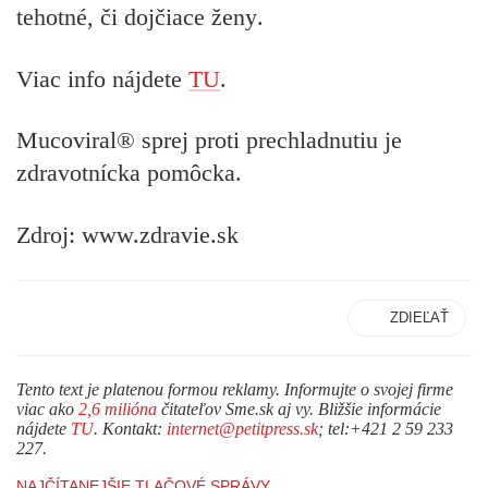
tehotné, či dojčiace ženy
.
Viac info nájdete
TU
.
Mucoviral® sprej proti prechladnutiu je
zdravotnícka pomôcka.
Zdroj: www.zdravie.sk
ZDIEĽAŤ
Tento text je platenou formou reklamy. Informujte o svojej firme
viac ako
2,6 milióna
čitateľov Sme.sk aj vy. Bližšie informácie
nájdete
TU
. Kontakt:
internet@petitpress.sk
; tel:+421 2 59 233
227.
NAJČÍTANEJŠIE TLAČOVÉ SPRÁVY