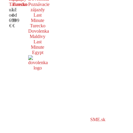
Taliansko
Turecko
Poznávacie
už
už
zájazdy
od
od
Last
699
599
Minute
€
€
Turecko
Dovolenka
Maldivy
Last
Minute
Egypt
SME.sk