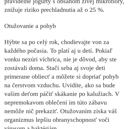
pravidelne jogurty s obsahom živej mikroflóry,
znižuje riziko prechladnutia až o 25 %.
Otužovanie a pohyb
Hýbte sa po celý rok, chodievajte von za
každého počasia. To platí aj u detí. Pokiaľ
vonku nezúri víchrica, nie je dôvod, aby ste
zostávali doma. Stačí seba aj svoje deti
primerane obliecť a môžete si dopriať pohyb
na čerstvom vzduchu. Uvidíte, ako sa bude
vašim deťom páčiť skákanie po kalužiach. V
nepremokavom oblečení im túto zábavu
nemôže nič prekaziť. Otužovaním získa váš
organizmus
lepšiu obranyschopnosť
voči
vírusom a baktériám.