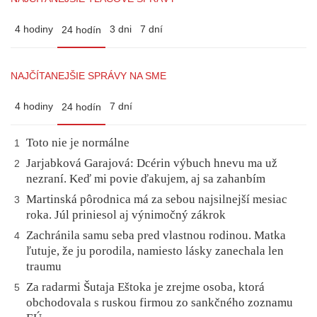
4 hodiny
3 dni
7 dní
24 hodín
NAJČÍTANEJŠIE SPRÁVY NA SME
4 hodiny
7 dní
24 hodín
Toto nie je normálne
1
Jarjabková Garajová: Dcérin výbuch hnevu ma už
2
nezraní. Keď mi povie ďakujem, aj sa zahanbím
Martinská pôrodnica má za sebou najsilnejší mesiac
3
roka. Júl priniesol aj výnimočný zákrok
Zachránila samu seba pred vlastnou rodinou. Matka
4
ľutuje, že ju porodila, namiesto lásky zanechala len
traumu
Za radarmi Šutaja Eštoka je zrejme osoba, ktorá
5
obchodovala s ruskou firmou zo sankčného zoznamu