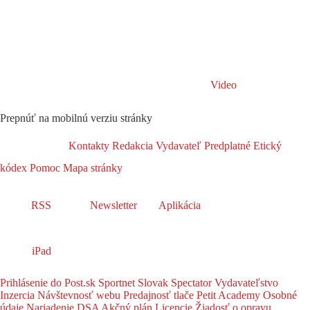
Video
Prepnúť na mobilnú verziu stránky
Kontakty
Redakcia
Vydavateľ
Predplatné
Etický
kódex
Pomoc
Mapa stránky
RSS
Newsletter
Aplikácia
iPad
Prihlásenie do Post.sk
Sportnet
Slovak Spectator
Vydavateľstvo
Inzercia
Návštevnosť webu
Predajnosť tlače
Petit Academy
Osobné
údaje
Nariadenie DSA
Akčný plán
Licencie
Žiadosť o opravu