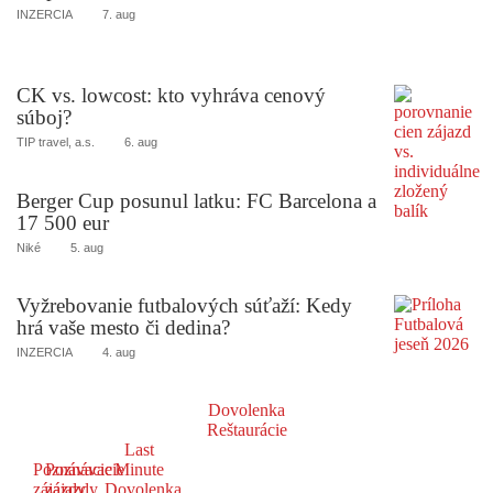
INZERCIA
7. aug
CK vs. lowcost: kto vyhráva cenový
súboj?
TIP travel, a.s.
6. aug
Berger Cup posunul latku: FC Barcelona a
17 500 eur
Niké
5. aug
Vyžrebovanie futbalových súťaží: Kedy
hrá vaše mesto či dedina?
INZERCIA
4. aug
Dovolenka
Reštaurácie
Last
Poznávacie
Poznávacie
Minute
zájazdy
zájazdy
Dovolenka