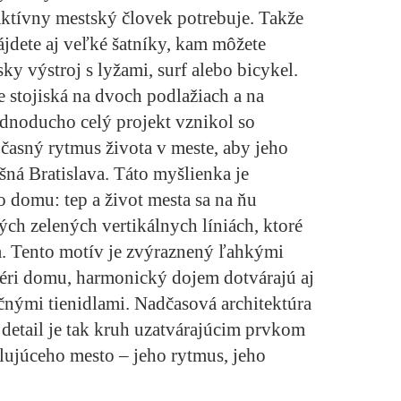
aktívny mestský človek potrebuje. Takže
jdete aj veľké šatníky, kam môžete
sky výstroj s lyžami, surf alebo bicykel.
stojiská na dvoch podlažiach a na
dnoducho celý projekt vznikol so
asný rytmus života v meste, aby jeho
ešná Bratislava. Táto myšlienka je
o domu: tep a život mesta sa na ňu
ch zelených vertikálnych líniách, ktoré
. Tento motív je zvýraznený ľahkými
iéri domu, harmonický dojem dotvárajú aj
čnými tienidlami. Nadčasová architektúra
 detail je tak kruh uzatvárajúcim prvkom
ilujúceho mesto – jeho rytmus, jeho