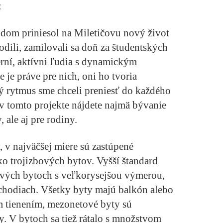
:
 dom priniesol na Miletičovu nový život
rodili, zamilovali sa doň za študentských
derní, aktívni ľudia s dynamickým
 je práve pre nich, oni ho tvoria
ký rytmus sme chceli preniesť do každého
v tomto projekte nájdete najmä bývanie
, ale aj pre rodiny.
 v najväčšej miere sú zastúpené
ko trojizbových bytov. Vyšší štandard
vých bytoch s veľkorysejšou výmerou,
chodiach. Všetky byty majú balkón alebo
m tienením, mezonetové byty sú
y. V bytoch sa tiež rátalo s množstvom