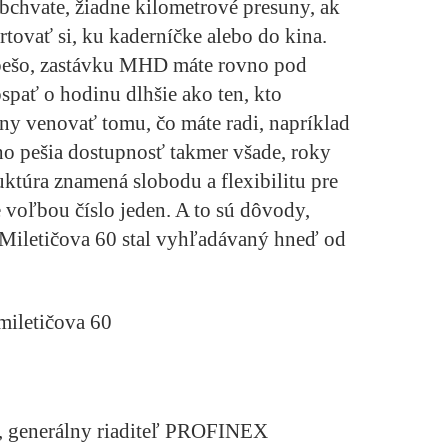
bchvate, žiadne kilometrové presuny, ak
rtovať si, ku kaderníčke alebo do kina.
 pešo, zastávku MHD máte rovno pod
spať o hodinu dlhšie ako ten, kto
ny venovať tomu, čo máte radi, napríklad
cho pešia dostupnosť takmer všade, roky
ktúra znamená slobodu a flexibilitu pre
e voľbou číslo jeden. A to sú dôvody,
 Miletičova 60 stal vyhľadávaný hneď od
 generálny riaditeľ PROFINEX