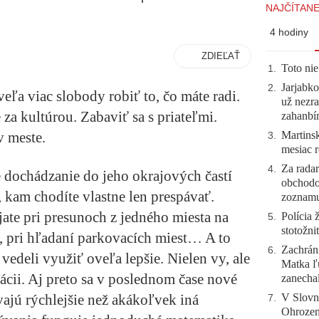
NAJČÍTANE
4 hodiny
ZDIEĽAŤ
Toto nie
1
.
Jarjabk
2
.
eľa viac slobody robiť to, čo máte radi.
už nezra
 za kultúrou. Zabaviť sa s priateľmi.
zahanb
Martinsk
v meste.
3
.
mesiac r
Za radar
4
.
 dochádzanie do jeho okrajových častí
obchodo
, kam chodíte vlastne len prespávať.
zoznam
ate pri presunoch z jedného miesta na
Polícia 
5
.
stotožni
 pri hľadaní parkovacích miest… A to
Zachráni
6
.
vedeli využiť oveľa lepšie. Nielen vy, ale
Matka ľu
ácii. Aj preto sa v poslednom čase nové
zanecha
V Slovn
vajú rýchlejšie než akákoľvek iná
7
.
Ohrozeni