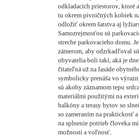
odkladacích priestorov, ktoré 
tu okrem pivničných kobiek ná
odložiť okrem šatstva aj lyžiar
Samozrejmosťou sú parkovacie 
streche parkovacieho domu. Je
zámerom, aby odzrkadľoval súč
obyvatelia boli takí, aká je dn
čitateľná už na fasáde obytnéh
symbolicky prenáša vo výrazný
sú akoby záznamom tepu srdca
materiálmi použitými na exter
balkóny a terasy bytov so slne
so zameraním na praktickosť a
na splnenie potrieb človeka m
možnosti a voľnosť.