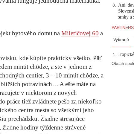
bývania funguje jednoduchá matematika.
Ani, dav
8
.
Slovensk
srnky a 
PARTNERS
ojekt bytového domu na
Miletičovej 60
a
Vybrané
Tropické
hovisku, kde kúpite prakticky všetko. Päť
Obsah spol
Sedem minút chôdze, a ste v jednom z
hodných centier, 3 – 10 minút chôdze, a
najbližších potravinách… A ešte máte na
pracujete v niektorom z nových
 do práce tiež zvládnete pešo za niekoľko
rického centra mesta so všetkými jeho
šiu prechádzku. Žiadne stresujúce
, žiadne hodiny týždenne strávené