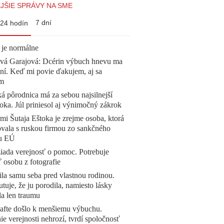
JŠIE SPRÁVY NA SME
7 dní
24 hodín
 je normálne
ová Garajová: Dcérin výbuch hnevu ma
ní. Keď mi povie ďakujem, aj sa
ím
á pôrodnica má za sebou najsilnejší
oka. Júl priniesol aj výnimočný zákrok
mi Šutaja Eštoka je zrejme osoba, ktorá
vala s ruskou firmou zo sankčného
u EÚ
žiada verejnosť o pomoc. Potrebuje
ť osobu z fotografie
la samu seba pred vlastnou rodinou.
tuje, že ju porodila, namiesto lásky
la len traumu
afte došlo k menšiemu výbuchu.
e verejnosti nehrozí, tvrdí spoločnosť