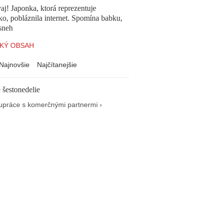
aj! Japonka, ktorá reprezentuje
o, pobláznila internet. Spomína babku,
sneh
KÝ OBSAH
Najnovšie
Najčítanejšie
 šestonedelie
upráce s komerčnými partnermi ›