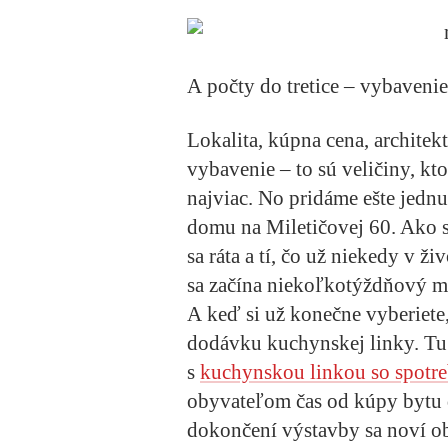
A počty do tretice – vybavenie,
Lokalita, kúpna cena, architek
vybavenie – to sú veličiny, kt
najviac. No pridáme ešte jedn
domu na Miletičovej 60. Ako s
sa ráta a tí, čo už niekedy v ž
sa začína niekoľkotýždňový m
A keď si už konečne vyberiete,
dodávku kuchynskej linky. Tu 
s
kuchynskou linkou so spotr
obyvateľom čas od kúpy bytu
dokončení výstavby sa noví o