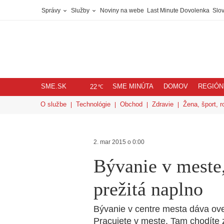
Správy
Služby
Noviny na webe
Last Minute Dovolenka
Slov
SME.SK
SME MINÚTA
DOMOV
REGIÓN
℃
22
O službe
Technológie
Obchod
Zdravie
Žena, šport, r
2. mar 2015 o 0:00
Bývanie v meste,
prežitá naplno
Bývanie v centre mesta dáva oveľ
Pracujete v meste. Tam chodíte z