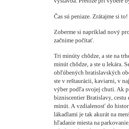
výstavba. Pretože pri výbere 
Čas sú peniaze. Zrátajme si to!
Zoberme si napríklad nový pr
začnime počítať.
Tri minúty chôdze, a ste na tr
minút chôdze, a ste u lekára. 
obľúbených bratislavských obc
ste v reštaurácii, kaviarni, v 
výber podľa svojej chuti. Ak 
bizniscentier Bratislavy, cestu
minút. A vzdialenosť do histo
lákadlami je tak akurát na men
hľadanie miesta na parkovanie