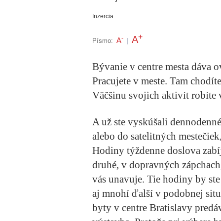
Inzercia
+
A
-
A
Písmo:
|
Bývanie v centre mesta dáva ov
Pracujete v meste. Tam chodíte
Väčšinu svojich aktivít robíte 
A už ste vyskúšali dennodenné
alebo do satelitných mestečiek
Hodiny týždenne doslova zabíj
druhé, v dopravných zápchach,
vás unavuje. Tie hodiny by ste 
aj mnohí ďalší v podobnej situ
byty v centre Bratislavy predá