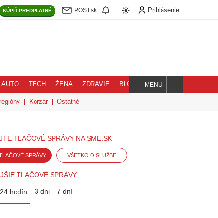
Prihlásenie
POST.sk
KÚPIŤ
PREDPLATNÉ
AUTO
TECH
ŽENA
ZDRAVIE
BLOG
MENU
Hľadaj
regióny
Korzár
Ostatné
JTE TLAČOVÉ SPRÁVY NA SME.SK
TLAČOVÉ SPRÁVY
VŠETKO O SLUŽBE
JŠIE TLAČOVÉ SPRÁVY
3 dni
7 dní
24 hodín