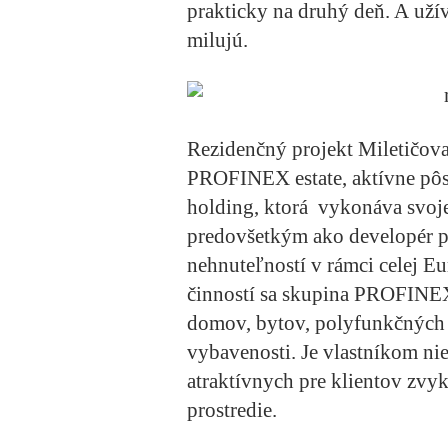
prakticky na druhý deň. A užív
milujú.
Rezidenčný projekt Miletičova
PROFINEX estate, aktívne pô
holding, ktorá vykonáva svoje
predovšetkým ako developér p
nehnuteľností v rámci celej E
činností sa skupina PROFINE
domov, bytov, polyfunkčných 
vybavenosti. Je vlastníkom ni
atraktívnych pre klientov zvy
prostredie.