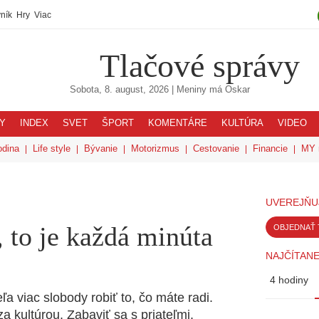
ník
Hry
Viac
Tlačové správy
Sobota, 8. august, 2026
| Meniny má
Oskar
Y
INDEX
SVET
ŠPORT
KOMENTÁRE
KULTÚRA
VIDEO
odina
Life style
Bývanie
Motorizmus
Cestovanie
Financie
MY 
UVEREJŇU
 to je každá minúta
OBJEDNAŤ 
NAJČÍTANE
4 hodiny
a viac slobody robiť to, čo máte radi.
a kultúrou. Zabaviť sa s priateľmi.