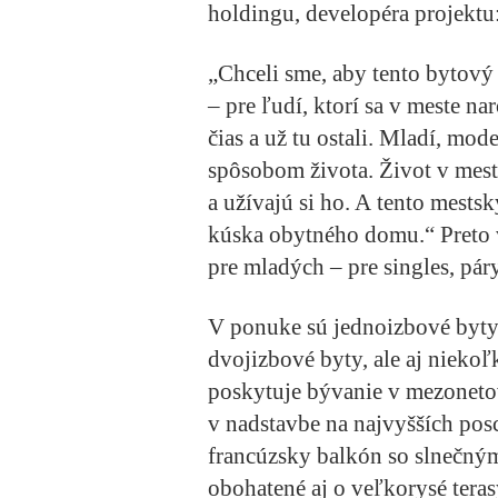
holdingu, developéra projektu
„Chceli sme, aby tento bytový
– pre ľudí, ktorí sa v meste na
čias a už tu ostali. Mladí, mo
spôsobom života. Život v meste
a užívajú si ho. A tento mests
kúska obytného domu.“ Preto 
pre mladých – pre singles, páry
V ponuke sú jednoizbové byty,
dvojizbové byty, ale aj niekoľ
poskytuje bývanie v mezoneto
v nadstavbe na najvyšších pos
francúzsky balkón so slnečný
obohatené aj o veľkorysé teras