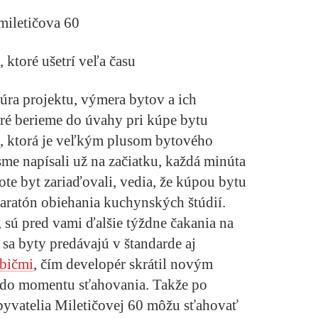
 ktoré ušetrí veľa času
túra projektu, výmera bytov a ich
oré berieme do úvahy pri kúpe bytu
u, ktorá je veľkým plusom bytového
me napísali už na začiatku, každá minúta
ivote byt zariaďovali, vedia, že kúpou bytu
aratón obiehania kuchynských štúdií.
 sú pred vami ďalšie týždne čakania na
sa byty predávajú v štandarde aj
ebičmi
, čím developér skrátil novým
 do momentu sťahovania. Takže po
byvatelia Miletičovej 60 môžu sťahovať