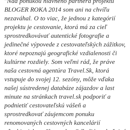
"
Nad ponukou hlavného partnera projektu
BLOGER ROKA 2014 som ani na chvíľu
nezaváhal. O to viac, že jednou z kategórií
projektu je cestovanie, ktorá má za cieľ
sprostredkovávať autentické fotografie a
jedinečné výpovede z cestovateľských zážitkov,
ktoré nepoznajú geografické vzdialenosti či
kultúrne rozdiely. Som veľmi rád, že práve
naša cestovná agentúra Travel.Sk, ktorá
vstupuje do svojej 12. sezóny, môže vďaka
našej sústredenej databáze zájazdov a last
minute na stránkach travel.sk podporiť a
podnietiť cestovateľskú vášeň a
sprostredkovať záujemcom ponuku
renomovaných cestovných kancelárií