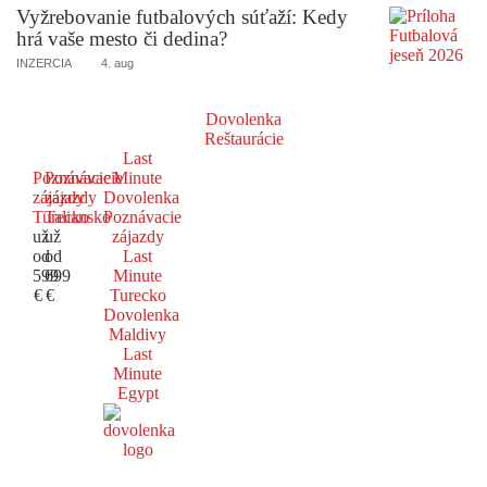
Vyžrebovanie futbalových súťaží: Kedy
hrá vaše mesto či dedina?
INZERCIA
4. aug
Dovolenka
Reštaurácie
Last
Poznávacie
Poznávacie
Minute
zájazdy
zájazdy
Dovolenka
Turecko
Taliansko
Poznávacie
už
už
zájazdy
od
od
Last
599
699
Minute
€
€
Turecko
Dovolenka
Maldivy
Last
Minute
Egypt