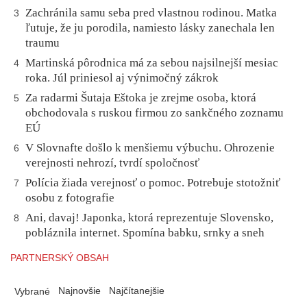
Zachránila samu seba pred vlastnou rodinou. Matka
3
ľutuje, že ju porodila, namiesto lásky zanechala len
traumu
Martinská pôrodnica má za sebou najsilnejší mesiac
4
roka. Júl priniesol aj výnimočný zákrok
Za radarmi Šutaja Eštoka je zrejme osoba, ktorá
5
obchodovala s ruskou firmou zo sankčného zoznamu
EÚ
V Slovnafte došlo k menšiemu výbuchu. Ohrozenie
6
verejnosti nehrozí, tvrdí spoločnosť
Polícia žiada verejnosť o pomoc. Potrebuje stotožniť
7
osobu z fotografie
Ani, davaj! Japonka, ktorá reprezentuje Slovensko,
8
pobláznila internet. Spomína babku, srnky a sneh
PARTNERSKÝ OBSAH
Najnovšie
Najčítanejšie
Vybrané