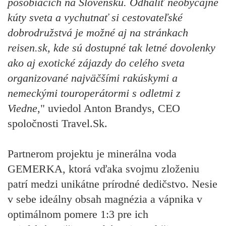
pôsobiacich na Slovensku. Odhaliť neobyčajné
kúty sveta a vychutnať si cestovateľské
dobrodružstvá je možné aj na stránkach
reisen.sk, kde sú dostupné tak letné dovolenky
ako aj exotické zájazdy do celého sveta
organizované najväčšími rakúskymi a
nemeckými touroperátormi s odletmi z
Viedne
," uviedol Anton Brandys, CEO
spoločnosti Travel.Sk.
Partnerom projektu je minerálna voda
GEMERKA, ktorá vďaka svojmu zloženiu
patrí medzi unikátne prírodné dedičstvo. Nesie
v sebe ideálny obsah magnézia a vápnika v
optimálnom pomere 1:3 pre ich