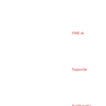
SME.sk
Najnovšie
Najčítanejšie