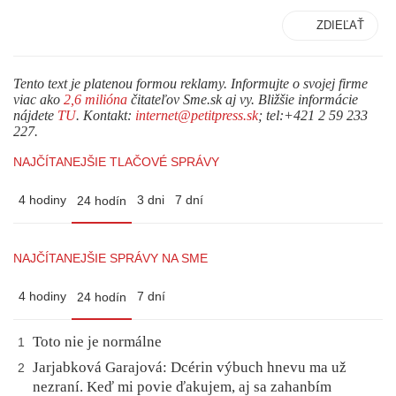
ZDIEĽAŤ
Tento text je platenou formou reklamy. Informujte o svojej firme
viac ako
2,6 milióna
čitateľov Sme.sk aj vy. Bližšie informácie
nájdete
TU
. Kontakt:
internet@petitpress.sk
; tel:+421 2 59 233
227.
NAJČÍTANEJŠIE TLAČOVÉ SPRÁVY
4 hodiny
3 dni
7 dní
24 hodín
NAJČÍTANEJŠIE SPRÁVY NA SME
4 hodiny
7 dní
24 hodín
Toto nie je normálne
1
Jarjabková Garajová: Dcérin výbuch hnevu ma už
2
nezraní. Keď mi povie ďakujem, aj sa zahanbím