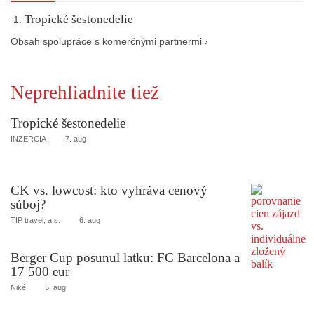
Tropické šestonedelie
Obsah spolupráce s komerčnými partnermi ›
Neprehliadnite tiež
Tropické šestonedelie
INZERCIA
7. aug
CK vs. lowcost: kto vyhráva cenový
súboj?
TIP travel, a.s.
6. aug
Berger Cup posunul latku: FC Barcelona a
17 500 eur
Niké
5. aug