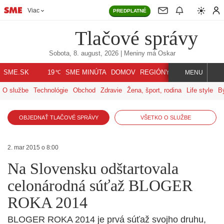
Viac
PREDPLATNÉ
Tlačové správy
Sobota, 8. august, 2026
| Meniny má
Oskar
℃
SME.SK
SME MINÚTA
DOMOV
REGIÓNY
INDEX
SVET
19
MENU
O službe
Technológie
Obchod
Zdravie
Žena, šport, rodina
Life style
B
OBJEDNAŤ TLAČOVÉ SPRÁVY
VŠETKO O SLUŽBE
2. mar 2015 o 8:00
Na Slovensku odštartovala
celonárodná súťaž BLOGER
ROKA 2014
BLOGER ROKA 2014 je prvá súťaž svojho druhu,