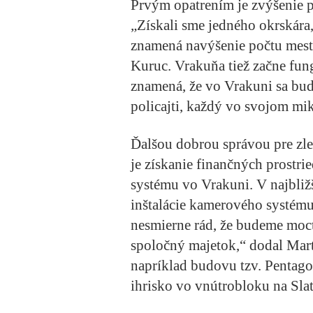
Prvým opatrením je zvýšenie p
„Získali sme jedného okrskára,
znamená navýšenie počtu mests
Kuruc. Vrakuňa tiež začne fu
znamená, že vo Vrakuni sa bud
policajti, každý vo svojom mi
Ďalšou dobrou správou pre zle
je získanie finančných prost
systému vo Vrakuni. V najbližš
inštalácie kamerového systém
nesmierne rád, že budeme mocť
spoločný majetok,“ dodal Ma
napríklad budovu tzv. Pentag
ihrisko vo vnútrobloku na Slat