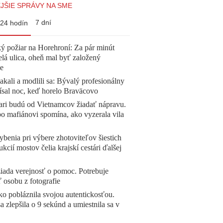
JŠIE SPRÁVY NA SME
7 dní
24 hodín
ý požiar na Horehroní: Za pár minút
elá ulica, oheň mal byť založený
e
akali a modlili sa: Bývalý profesionálny
ísal noc, keď horelo Braväcovo
ari budú od Vietnamcov žiadať nápravu.
o mafiánovi spomína, ako vyzerala vila
benia pri výbere zhotoviteľov šiestich
ukcií mostov čelia krajskí cestári ďalšej
žiada verejnosť o pomoc. Potrebuje
ť osobu z fotografie
o pobláznila svojou autentickosťou.
a zlepšila o 9 sekúnd a umiestnila sa v