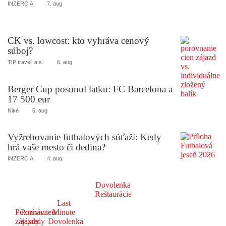
INZERCIA
7. aug
CK vs. lowcost: kto vyhráva cenový
súboj?
TIP travel, a.s.
6. aug
Berger Cup posunul latku: FC Barcelona a
17 500 eur
Niké
5. aug
Vyžrebovanie futbalových súťaží: Kedy
hrá vaše mesto či dedina?
INZERCIA
4. aug
Dovolenka
Reštaurácie
Last
Poznávacie
Poznávacie
Minute
zájazdy
zájazdy
Dovolenka