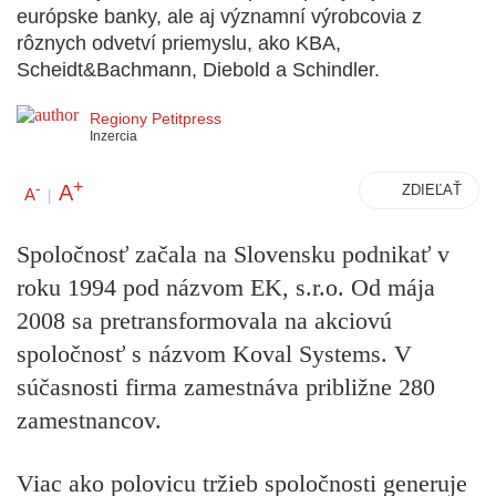
európske banky, ale aj významní výrobcovia z
rôznych odvetví priemyslu, ako KBA,
Scheidt&Bachmann, Diebold a Schindler.
Regiony Petitpress
Inzercia
+
A
-
ZDIEĽAŤ
A
|
Spoločnosť začala na Slovensku podnikať v
roku 1994 pod názvom EK, s.r.o. Od mája
2008 sa pretransformovala na akciovú
spoločnosť s názvom Koval Systems. V
súčasnosti firma zamestnáva približne 280
zamestnancov.
Viac ako polovicu tržieb spoločnosti generuje