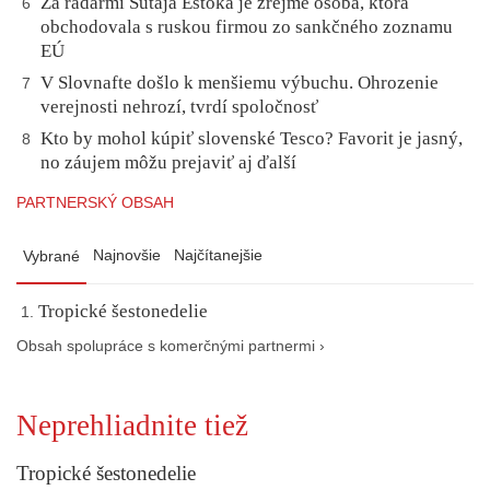
Za radarmi Šutaja Eštoka je zrejme osoba, ktorá
6
obchodovala s ruskou firmou zo sankčného zoznamu
EÚ
V Slovnafte došlo k menšiemu výbuchu. Ohrozenie
7
verejnosti nehrozí, tvrdí spoločnosť
Kto by mohol kúpiť slovenské Tesco? Favorit je jasný,
8
no záujem môžu prejaviť aj ďalší
PARTNERSKÝ OBSAH
Najnovšie
Najčítanejšie
Vybrané
Tropické šestonedelie
Obsah spolupráce s komerčnými partnermi ›
Neprehliadnite tiež
Tropické šestonedelie