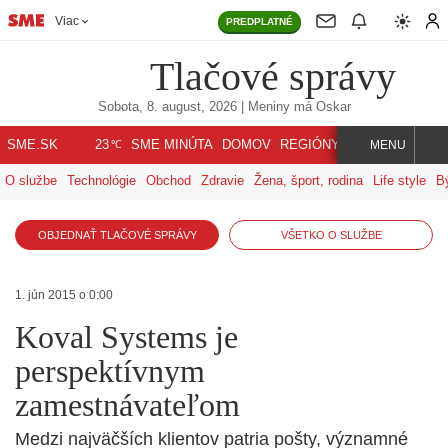
Viac
PREDPLATNÉ
Tlačové správy
Sobota, 8. august, 2026
| Meniny má
Oskar
℃
SME.SK
SME MINÚTA
DOMOV
REGIÓNY
INDEX
SVET
23
MENU
O službe
Technológie
Obchod
Zdravie
Žena, šport, rodina
Life style
B
OBJEDNAŤ TLAČOVÉ SPRÁVY
VŠETKO O SLUŽBE
1. jún 2015 o 0:00
Koval Systems je
perspektívnym
zamestnávateľom
Medzi najväčších klientov patria pošty, významné