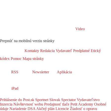
Video
Prepnúť na mobilnú verziu stránky
Kontakty
Redakcia
Vydavateľ
Predplatné
Etický
kódex
Pomoc
Mapa stránky
RSS
Newsletter
Aplikácia
iPad
Prihlásenie do Post.sk
Sportnet
Slovak Spectator
Vydavateľstvo
Inzercia
Návštevnosť webu
Predajnosť tlače
Petit Academy
Osobné
údaje
Nariadenie DSA
Akčný plán
Licencie
Žiadosť o opravu