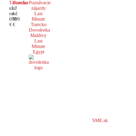
Taliansko
Turecko
Poznávacie
už
už
zájazdy
od
od
Last
699
599
Minute
€
€
Turecko
Dovolenka
Maldivy
Last
Minute
Egypt
SME.sk