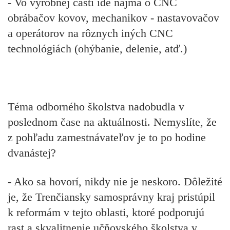
- Vo výrobnej časti ide najmä o CNC
obrábačov kovov, mechanikov - nastavovačov
a operátorov na rôznych iných CNC
technológiách (ohýbanie, delenie, atď.)
Téma odborného školstva nadobudla v
poslednom čase na aktuálnosti. Nemyslíte, že
z pohľadu zamestnávateľov je to po hodine
dvanástej?
- Ako sa hovorí, nikdy nie je neskoro. Dôležité
je, že Trenčiansky samosprávny kraj pristúpil
k reformám v tejto oblasti, ktoré podporujú
rast a skvalitnenie učňovského školstva v