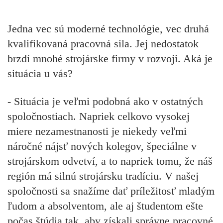
Jedna vec sú moderné technológie, vec druhá
kvalifikovaná pracovná sila. Jej nedostatok
brzdí mnohé strojárske firmy v rozvoji. Aká je
situácia u vás?
- Situácia je veľmi podobná ako v ostatných
spoločnos­tiach. Napriek celkovo vysokej
miere nezamestnanosti je niekedy veľmi
náročné nájsť nových kolegov, špeciálne v
strojárskom odvetví, a to napriek tomu, že náš
región má silnú strojársku tradíciu. V našej
spoločnosti sa snažíme dať príležitosť mladým
ľudom a absolventom, ale aj študentom ešte
počas štúdia tak, aby získali správne pracovné