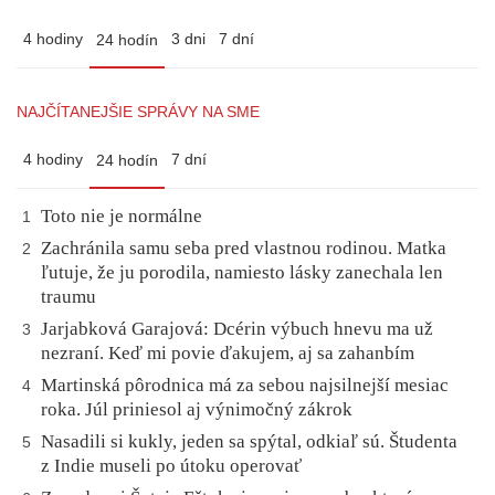
4 hodiny
3 dni
7 dní
24 hodín
NAJČÍTANEJŠIE SPRÁVY NA SME
4 hodiny
7 dní
24 hodín
Toto nie je normálne
1
Zachránila samu seba pred vlastnou rodinou. Matka
2
ľutuje, že ju porodila, namiesto lásky zanechala len
traumu
Jarjabková Garajová: Dcérin výbuch hnevu ma už
3
nezraní. Keď mi povie ďakujem, aj sa zahanbím
Martinská pôrodnica má za sebou najsilnejší mesiac
4
roka. Júl priniesol aj výnimočný zákrok
Nasadili si kukly, jeden sa spýtal, odkiaľ sú. Študenta
5
z Indie museli po útoku operovať