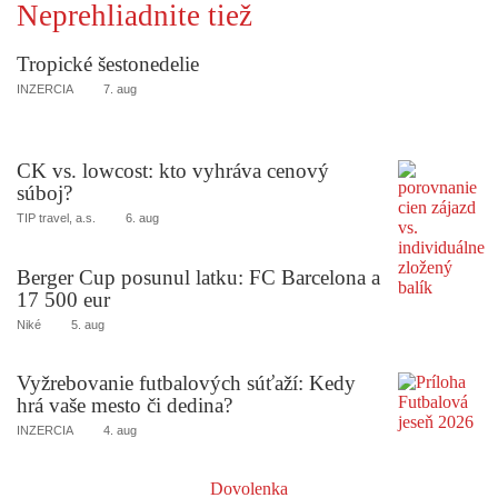
Neprehliadnite tiež
Tropické šestonedelie
INZERCIA
7. aug
CK vs. lowcost: kto vyhráva cenový
súboj?
TIP travel, a.s.
6. aug
Berger Cup posunul latku: FC Barcelona a
17 500 eur
Niké
5. aug
Vyžrebovanie futbalových súťaží: Kedy
hrá vaše mesto či dedina?
INZERCIA
4. aug
Dovolenka