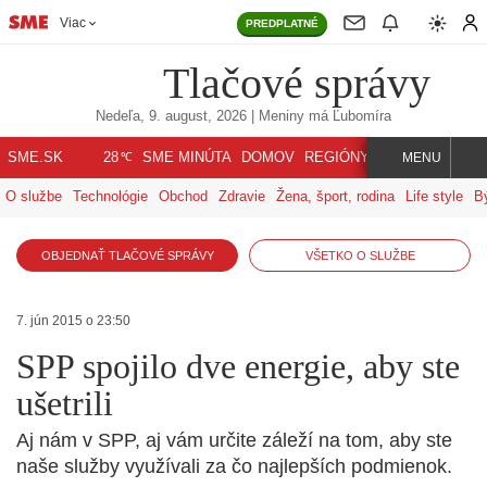
Viac
PREDPLATNÉ
Tlačové správy
Nedeľa, 9. august, 2026
| Meniny má
Ľubomíra
℃
SME.SK
SME MINÚTA
DOMOV
REGIÓNY
INDEX
SVET
28
MENU
O službe
Technológie
Obchod
Zdravie
Žena, šport, rodina
Life style
B
OBJEDNAŤ TLAČOVÉ SPRÁVY
VŠETKO O SLUŽBE
7. jún 2015 o 23:50
SPP spojilo dve energie, aby ste
ušetrili
Aj nám v SPP, aj vám určite záleží na tom, aby ste
naše služby využívali za čo najlepších podmienok.