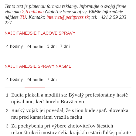
Tento text je platenou formou reklamy. Informujte o svojej firme
viac ako
2,6 milióna
čitateľov Sme.sk aj vy. Bližšie informácie
nájdete
TU
. Kontakt:
internet@petitpress.sk
; tel:+421 2 59 233
227.
NAJČÍTANEJŠIE TLAČOVÉ SPRÁVY
4 hodiny
3 dni
7 dní
24 hodín
NAJČÍTANEJŠIE SPRÁVY NA SME
4 hodiny
7 dní
24 hodín
Ľudia plakali a modlili sa: Bývalý profesionálny hasič
1
opísal noc, keď horelo Braväcovo
Ruský vojak jej povedal, že s ňou bude spať. Slovenka
2
mu pred kamarátmi vrazila facku
Za pochybenia pri výbere zhotoviteľov šiestich
3
rekonštrukcií mostov čelia krajskí cestári ďalšej pokute