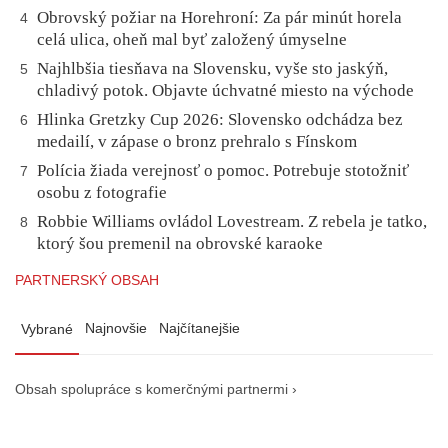
Obrovský požiar na Horehroní: Za pár minút horela
4
celá ulica, oheň mal byť založený úmyselne
Najhlbšia tiesňava na Slovensku, vyše sto jaskýň,
5
chladivý potok. Objavte úchvatné miesto na východe
Hlinka Gretzky Cup 2026: Slovensko odchádza bez
6
medailí, v zápase o bronz prehralo s Fínskom
Polícia žiada verejnosť o pomoc. Potrebuje stotožniť
7
osobu z fotografie
Robbie Williams ovládol Lovestream. Z rebela je tatko,
8
ktorý šou premenil na obrovské karaoke
PARTNERSKÝ OBSAH
Najnovšie
Najčítanejšie
Vybrané
Obsah spolupráce s komerčnými partnermi ›