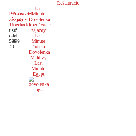
Reštaurácie
Last
Poznávacie
Poznávacie
Minute
zájazdy
zájazdy
Dovolenka
Turecko
Taliansko
Poznávacie
už
už
zájazdy
od
od
Last
599
699
Minute
€
€
Turecko
Dovolenka
Maldivy
Last
Minute
Egypt