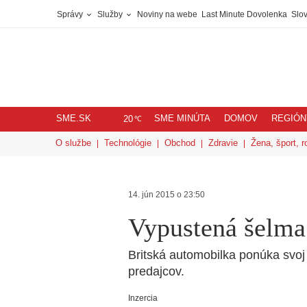
Správy
Služby
Noviny na webe
Last Minute Dovolenka
Slov
SME.SK
SME MINÚTA
DOMOV
REGIÓN
℃
20
O službe
Technológie
Obchod
Zdravie
Žena, šport, r
14. jún 2015 o 23:50
Vypustená šelma
Britská automobilka ponúka svoj
predajcov.
Inzercia