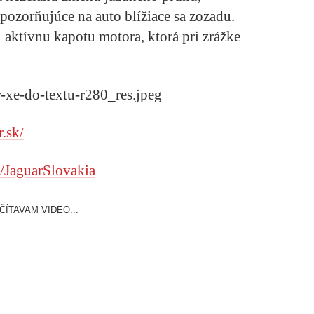
upozorňujúce na auto blížiace sa zozadu.
aktívnu kapotu motora, ktorá pri zrážke
r.sk/
/JaguarSlovakia
ČÍTAVAM VIDEO...