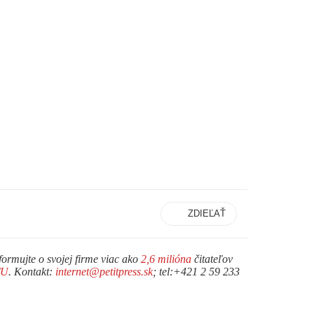
ZDIEĽAŤ
formujte o svojej firme viac ako
2,6 milióna
čitateľov
TU
. Kontakt:
internet@petitpress.sk
; tel:+421 2 59 233