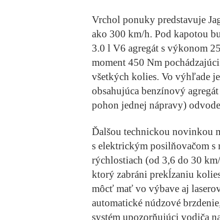
Vrchol ponuky predstavuje Ja
ako 300 km/h. Pod kapotou b
3.0 l V6 agregát s výkonom 2
moment 450 Nm pochádzajúci 
všetkých kolies. Vo výhľade je
obsahujúca benzínový agregát 
pohon jednej nápravy) odvode
Ďalšou technickou novinkou mo
s elektrickým posilňovačom s
rýchlostiach (od 3,6 do 30 km/
ktorý zabráni prekĺzaniu kolie
môcť mať vo výbave aj laserov
automatické núdzové brzdenie,
systém upozorňujúci vodiča n