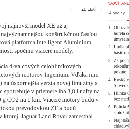
NAJČÍTANE
ZDIEĽAŤ
4 hodiny
voj najnovší model XE už aj
Obrovsk
1
.
o najvýznamnejšou konštrukčnou časťou
horela c
úmyseln
ková platforma Intelligent Aluminium
Ľudia pl
2
.
cnosti spočinú viaceré modely.
hasič op
Za pochy
3
.
cia 4-valcových celohliníkových
rekonštr
pokute
znetových motorov Ingenium. Vďaka nim
Ruský vo
4
.
k) najúspornejšia verzia novej limuzíny s
Slovenk
spotrebuje v priemere iba 3,8 l nafty na
Hlinka 
5
.
9 g CO2 na 1 km. Viaceré motory budú v
bez meda
Polícia 
tickou prevodovkou ZF a budú
6
.
stotožni
v ktorej Jaguar Land Rover zamestnal
Najhlbši
7
.
chladivý