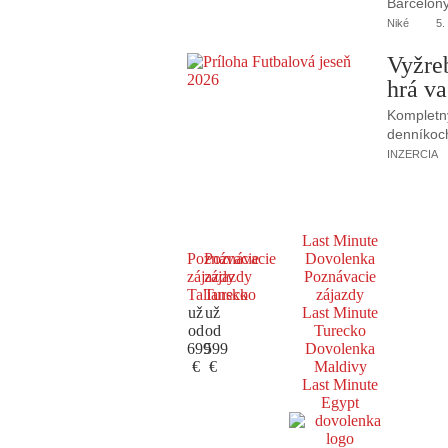
Barcelony
Niké
5.
Vyžre
hrá va
Kompletný
denníkoc
INZERCIA
Last Minute
Poznávacie
Poznávacie
Dovolenka
zájazdy
zájazdy
Poznávacie
Taliansko
Turecko
zájazdy
už
už
Last Minute
od
od
Turecko
699
599
Dovolenka
€
€
Maldivy
Last Minute
Egypt