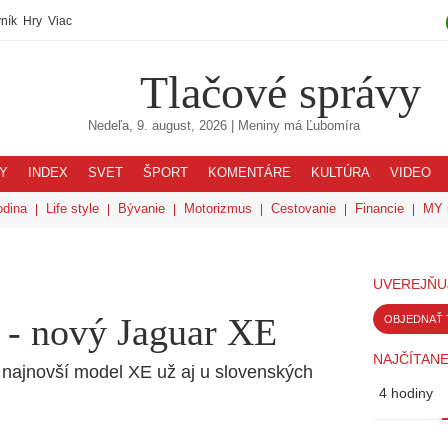
ník
Hry
Viac
Tlačové správy
Nedeľa, 9. august, 2026
| Meniny má
Ľubomíra
Y
INDEX
SVET
ŠPORT
KOMENTÁRE
KULTÚRA
VIDEO
odina
Life style
Bývanie
Motorizmus
Cestovanie
Financie
MY 
UVEREJŇU
 - nový Jaguar XE
OBJEDNAŤ 
NAJČÍTANE
 najnovší model XE už aj u slovenských
4 hodiny