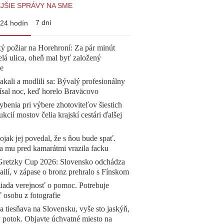
JŠIE SPRÁVY NA SME
7 dní
24 hodín
ý požiar na Horehroní: Za pár minút
elá ulica, oheň mal byť založený
e
akali a modlili sa: Bývalý profesionálny
ísal noc, keď horelo Braväcovo
benia pri výbere zhotoviteľov šiestich
ukcií mostov čelia krajskí cestári ďalšej
jak jej povedal, že s ňou bude spať.
a mu pred kamarátmi vrazila facku
Gretzky Cup 2026: Slovensko odchádza
ilí, v zápase o bronz prehralo s Fínskom
žiada verejnosť o pomoc. Potrebuje
ť osobu z fotografie
a tiesňava na Slovensku, vyše sto jaskýň,
 potok. Objavte úchvatné miesto na