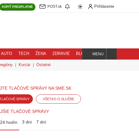
Prihlásenie
POST.sk
KÚPIŤ
PREDPLATNÉ
AUTO
TECH
ŽENA
ZDRAVIE
BLOG
MENU
Hľadaj
regióny
Korzár
Ostatné
JTE TLAČOVÉ SPRÁVY NA SME.SK
TLAČOVÉ SPRÁVY
VŠETKO O SLUŽBE
JŠIE TLAČOVÉ SPRÁVY
3 dni
7 dní
24 hodín