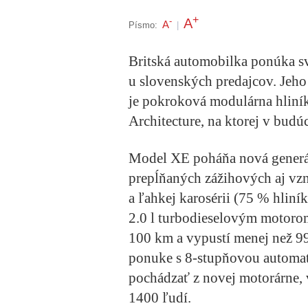
+
A
-
A
Písmo:
|
Britská automobilka ponúka s
u slovenských predajcov. Jeh
je pokroková modulárna hliní
Architecture, na ktorej v budú
Model XE poháňa nová generá
prepĺňaných zážihových aj v
a ľahkej karosérii (75 % hliní
2.0 l turbodieselovým motorom 
100 km a vypustí menej než 9
ponuke s 8-stupňovou automa
pochádzať z novej motorárne, 
1400 ľudí.