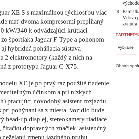
východ
guar XE S s maximálnou rýchlosťou viac
Pamiatk
8
.
Vdova p
ude mať dvoma kompresormi prepĺňaný
zvnútra
50 kW/340 k odvádzajúci krútiaci
PARTNERS
zo športiaka Jaguar F-Type a pohonom
 aj hybridná poháňacia sústava
Vybrané
a 2 elektromotory (každý z nich na
ná z prototypu Jaguar C-X75.
Obsah spol
delu XE je po prvý raz použité riadenie
 meniteľným účinkom a pri nízkych
h) pracujúci novodobý asistent rozjazdu,
s pri pohýnaní sa z miesta. Vozidlo bude
ý head-up displej, stereokamery riadiace
 čítačku dopravných značiek, asistenčný
a neželanú zmenu jazdného pruhu,