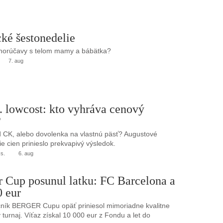
ké šestonedelie
 horúčavy s telom mamy a bábätka?
7. aug
. lowcost: kto vyhráva cenový
?
 CK, alebo dovolenka na vlastnú päsť? Augustové
e cien prinieslo prekvapivý výsledok.
.s.
6. aug
r Cup posunul latku: FC Barcelona a
0 eur
ník BERGER Cupu opäť priniesol mimoriadne kvalitne
turnaj. Víťaz získal 10 000 eur z Fondu a let do