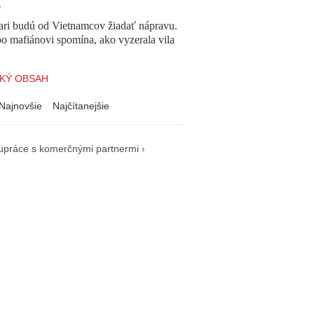
e
ari budú od Vietnamcov žiadať nápravu.
o mafiánovi spomína, ako vyzerala vila
KÝ OBSAH
Najnovšie
Najčítanejšie
upráce s komerčnými partnermi ›