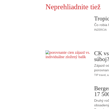
Neprehliadnite tiež
Tropic
Čo robia
INZERCIA
CK vs
súboj
Zájazd od
porovnani
TIP travel, a
Berge
17 50
Druhý roč
obsadený 