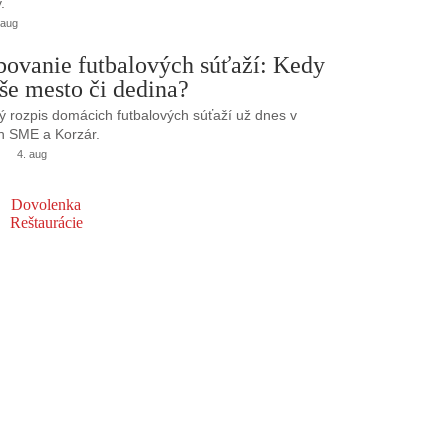
.
 aug
bovanie futbalových súťaží: Kedy
še mesto či dedina?
 rozpis domácich futbalových súťaží už dnes v
h SME a Korzár.
4. aug
Dovolenka
Reštaurácie