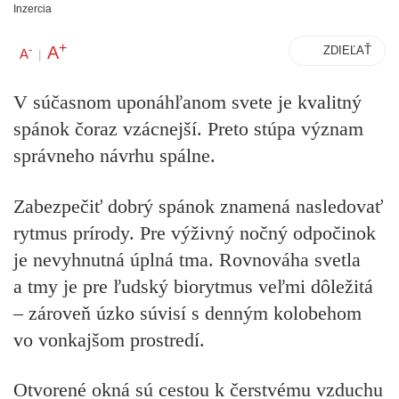
Inzercia
+
A
-
ZDIEĽAŤ
A
|
V súčasnom uponáhľanom svete je kvalitný
spánok čoraz vzácnejší.
Preto stúpa význam
správneho návrhu spálne.
Zabezpečiť dobrý spánok znamená nasledovať
rytmus prírody. Pre výživný nočný odpočinok
je nevyhnutná úplná tma. Rovnováha svetla
a tmy je pre ľudský biorytmus veľmi dôležitá
– zároveň úzko súvisí s denným kolobehom
vo vonkajšom prostredí.
Otvorené okná sú cestou k čerstvému vzduchu