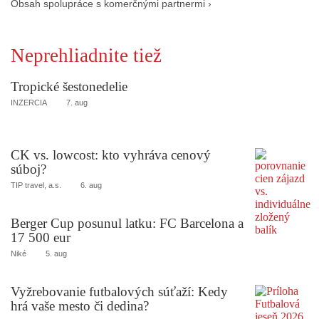
Obsah spolupráce s komerčnými partnermi ›
Neprehliadnite tiež
Tropické šestonedelie
INZERCIA
7. aug
CK vs. lowcost: kto vyhráva cenový
súboj?
TIP travel, a.s.
6. aug
Berger Cup posunul latku: FC Barcelona a
17 500 eur
Niké
5. aug
Vyžrebovanie futbalových súťaží: Kedy
hrá vaše mesto či dedina?