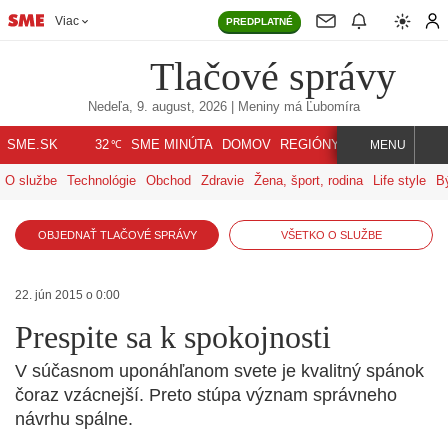
Viac
PREDPLATNÉ
Tlačové správy
Nedeľa, 9. august, 2026
| Meniny má
Ľubomíra
℃
SME.SK
SME MINÚTA
DOMOV
REGIÓNY
INDEX
SVET
32
MENU
O službe
Technológie
Obchod
Zdravie
Žena, šport, rodina
Life style
B
OBJEDNAŤ TLAČOVÉ SPRÁVY
VŠETKO O SLUŽBE
22. jún 2015 o 0:00
Prespite sa k spokojnosti
V súčasnom uponáhľanom svete je kvalitný spánok
čoraz vzácnejší. Preto stúpa význam správneho
návrhu spálne.