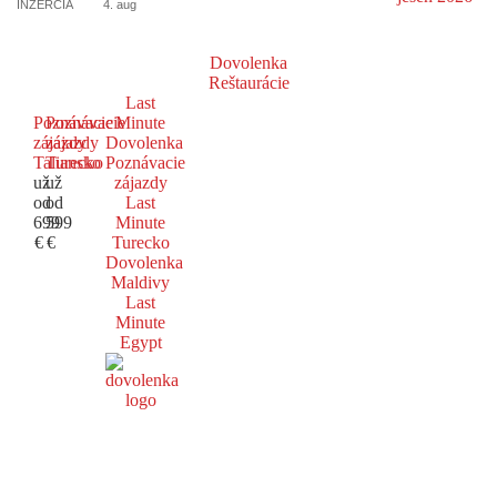
INZERCIA
4. aug
Dovolenka
Reštaurácie
Last
Poznávacie
Poznávacie
Minute
zájazdy
zájazdy
Dovolenka
Taliansko
Turecko
Poznávacie
už
už
zájazdy
od
od
Last
699
599
Minute
€
€
Turecko
Dovolenka
Maldivy
Last
Minute
Egypt