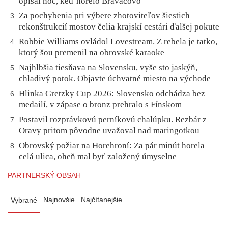
opísal noc, keď horelo Braväcovo
Za pochybenia pri výbere zhotoviteľov šiestich
3
rekonštrukcií mostov čelia krajskí cestári ďalšej pokute
Robbie Williams ovládol Lovestream. Z rebela je tatko,
4
ktorý šou premenil na obrovské karaoke
Najhlbšia tiesňava na Slovensku, vyše sto jaskýň,
5
chladivý potok. Objavte úchvatné miesto na východe
Hlinka Gretzky Cup 2026: Slovensko odchádza bez
6
medailí, v zápase o bronz prehralo s Fínskom
Postavil rozprávkovú perníkovú chalúpku. Rezbár z
7
Oravy pritom pôvodne uvažoval nad maringotkou
Obrovský požiar na Horehroní: Za pár minút horela
8
celá ulica, oheň mal byť založený úmyselne
PARTNERSKÝ OBSAH
Najnovšie
Najčítanejšie
Vybrané