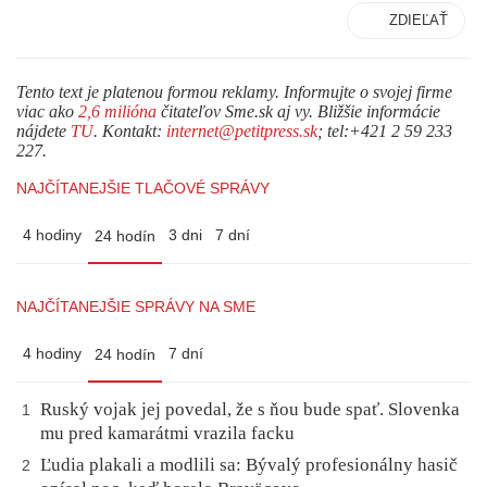
ZDIEĽAŤ
Tento text je platenou formou reklamy. Informujte o svojej firme
viac ako
2,6 milióna
čitateľov Sme.sk aj vy. Bližšie informácie
nájdete
TU
. Kontakt:
internet@petitpress.sk
; tel:+421 2 59 233
227.
NAJČÍTANEJŠIE TLAČOVÉ SPRÁVY
4 hodiny
3 dni
7 dní
24 hodín
NAJČÍTANEJŠIE SPRÁVY NA SME
4 hodiny
7 dní
24 hodín
Ruský vojak jej povedal, že s ňou bude spať. Slovenka
1
mu pred kamarátmi vrazila facku
Ľudia plakali a modlili sa: Bývalý profesionálny hasič
2