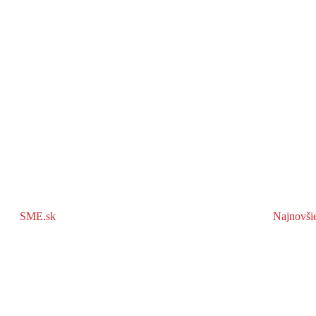
SME.sk
Najnovši