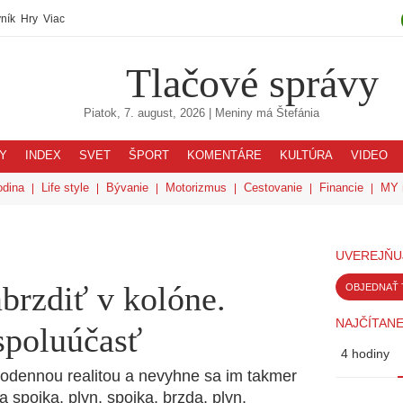
ník
Hry
Viac
Tlačové správy
Piatok, 7. august, 2026
| Meniny má
Štefánia
Y
INDEX
SVET
ŠPORT
KOMENTÁRE
KULTÚRA
VIDEO
odina
Life style
Bývanie
Motorizmus
Cestovanie
Financie
MY 
UVEREJŇU
abrzdiť v kolóne.
OBJEDNAŤ 
NAJČÍTANE
spoluúčasť
4 hodiny
dennou realitou a nevyhne sa im takmer
 spojka, plyn, spojka, brzda, plyn.