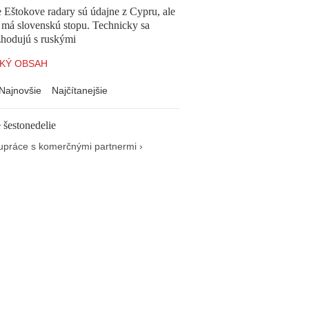
 Eštokove radary sú údajne z Cypru, ale
 má slovenskú stopu. Technicky sa
zhodujú s ruskými
KÝ OBSAH
Najnovšie
Najčítanejšie
 šestonedelie
upráce s komerčnými partnermi ›