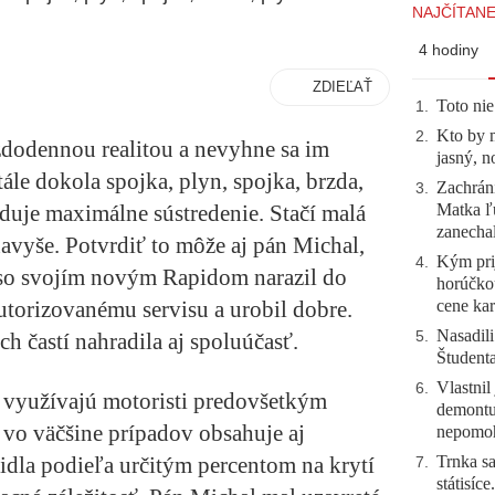
NAJČÍTANE
4 hodiny
ZDIEĽAŤ
Toto nie
1
.
Kto by 
2
.
dodennou realitou a nevyhne sa im
jasný, n
ále dokola spojka, plyn, spojka, brzda,
Zachráni
3
.
Matka ľu
aduje maximálne sústredenie. Stačí malá
zanecha
avyše. Potvrdiť to môže aj pán Michal,
Kým prij
4
.
a so svojím novým Rapidom narazil do
horúčko
cene kar
utorizovanému servisu a urobil dobre.
Nasadili
5
.
astí nahradila aj spoluúčasť.
Študent
Vlastnil
6
.
ie využívajú motoristi predovšetkým
demontuj
k vo väčšine prípadov obsahuje aj
nepomo
Trnka sa
idla podieľa určitým percentom na krytí
7
.
státisíc