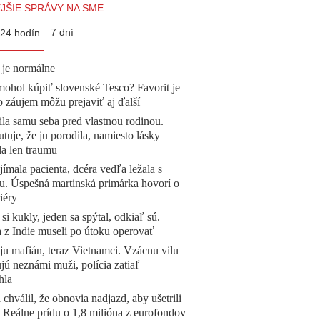
JŠIE SPRÁVY NA SME
7 dní
24 hodín
 je normálne
mohol kúpiť slovenské Tesco? Favorit je
o záujem môžu prejaviť aj ďalší
la samu seba pred vlastnou rodinou.
tuje, že ju porodila, namiesto lásky
la len traumu
ímala pacienta, dcéra vedľa ležala s
u. Úspešná martinská primárka hovorí o
iéry
 si kukly, jeden sa spýtal, odkiaľ sú.
a z Indie museli po útoku operovať
 ju mafián, teraz Vietnamci. Vzácnu vilu
ú neznámi muži, polícia zatiaľ
hla
 chválil, že obnovia nadjazd, aby ušetrili
e. Reálne prídu o 1,8 milióna z eurofondov