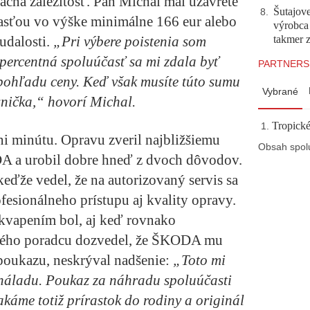
lacná záležitosť. Pán Michal mal uzavreté
Šutajove
8
.
časťou vo výške minimálne 166 eur alebo
výrobca
takmer 
udalosti.
„Pri výbere poistenia som
-percentná spoluúčasť sa mi zdala byť
PARTNERS
pohľadu ceny. Keď však musíte túto sumu
Vybrané
esnička,“ hovorí Michal.
Tropické
ni minútu. Opravu zveril najbližšiemu
Obsah spol
A a urobil dobre hneď z dvoch dôvodov.
eďže vedel, že na autorizovaný servis sa
fesionálneho prístupu aj kvality opravy.
kvapením bol, aj keď rovnako
sného poradcu dozvedel, že ŠKODA mu
poukazu, neskrýval nadšenie:
„Toto mi
o náladu. Poukaz za náhradu spoluúčasti
káme totiž prírastok do rodiny a originál