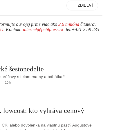
ZDIEĽAŤ
formujte o svojej firme viac ako
2,6 milióna
čitateľov
TU
. Kontakt:
internet@petitpress.sk
; tel:+421 2 59 233
ké šestonedelie
 horúčavy s telom mamy a bábätka?
10 h
. lowcost: kto vyhráva cenový
?
 CK, alebo dovolenka na vlastnú päsť? Augustové