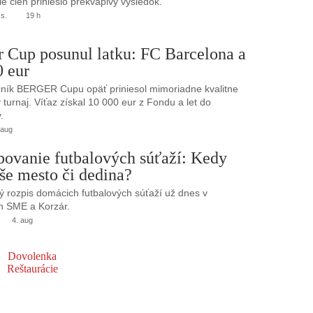
e cien prinieslo prekvapivý výsledok.
.s.
19 h
r Cup posunul latku: FC Barcelona a
0 eur
ník BERGER Cupu opäť priniesol mimoriadne kvalitne
turnaj. Víťaz získal 10 000 eur z Fondu a let do
.
 aug
bovanie futbalových súťaží: Kedy
še mesto či dedina?
 rozpis domácich futbalových súťaží už dnes v
h SME a Korzár.
4. aug
Dovolenka
Reštaurácie