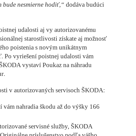
 bude nesmierne hodiť,“
dodáva budúci
oistnej udalosti aj vy autorizovanému
onálnej starostlivosti získate aj možnosť
ného poistenia s novým unikátnym
ť
. Po vyriešení poistnej udalosti vám
er ŠKODA vystaví
Poukaz na náhradu
ur
.
losti v autorizovaných servisoch ŠKODA:
stí vám nahradia škodu až do výšky 166
torizované servisné služby, ŠKODA
Originálne príslušenstvo podľa vášho