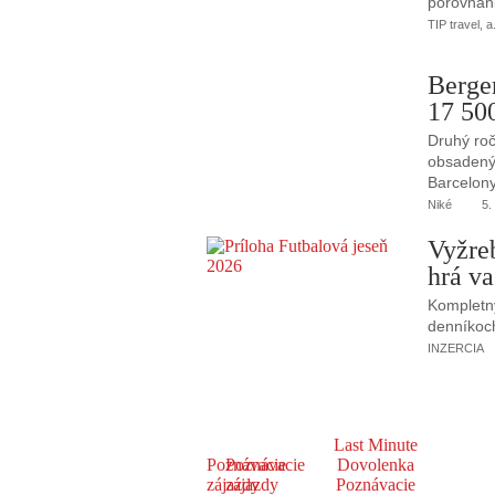
porovnani
TIP travel, a
Berge
17 50
Druhý roč
obsadený 
Barcelony
Niké
5.
Vyžre
hrá va
Kompletný
denníkoc
INZERCIA
Last Minute
Poznávacie
Poznávacie
Dovolenka
zájazdy
zájazdy
Poznávacie