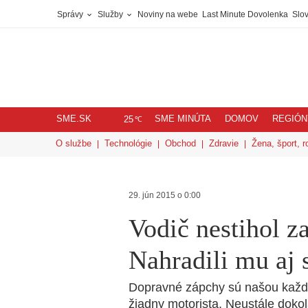
Správy
Služby
Noviny na webe
Last Minute Dovolenka
Slov
SME.SK
SME MINÚTA
DOMOV
REGIÓN
℃
25
O službe
Technológie
Obchod
Zdravie
Žena, šport, r
29. jún 2015 o 0:00
Vodič nestihol z
Nahradili mu aj 
Dopravné zápchy sú našou každo
žiadny motorista. Neustále dokola