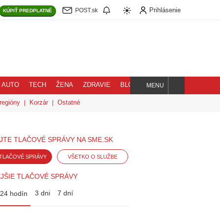
Prihlásenie
POST.sk
KÚPIŤ
PREDPLATNÉ
AUTO
TECH
ŽENA
ZDRAVIE
BLOG
MENU
Hľadaj
regióny
Korzár
Ostatné
JTE TLAČOVÉ SPRÁVY NA SME.SK
TLAČOVÉ SPRÁVY
VŠETKO O SLUŽBE
JŠIE TLAČOVÉ SPRÁVY
3 dni
7 dní
24 hodín