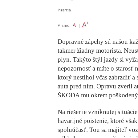
Inzercia
+
A
-
A
Písmo:
|
Dopravné zápchy sú našou kaž
takmer žiadny motorista. Neust
plyn. Takýto štýl jazdy si vyž
nepozornosť a máte o starosť n
ktorý nestihol včas zabrzdiť 
auta pred ním. Opravu zveril a
ŠKODA mu okrem poškodených č
Na riešenie vzniknutej situác
havarijné poistenie, ktoré vša
spoluúčasť. Tou sa majiteľ voz