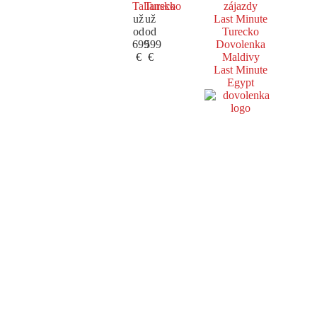
Taliansko
Turecko
zájazdy
už
už
Last Minute
od
od
Turecko
699
599
Dovolenka
€
€
Maldivy
Last Minute
Egypt