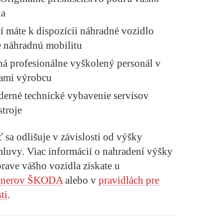
ka
tí máte k dispozícii náhradné vozidlo
e náhradnú mobilitu
á profesionálne vyškolený personál v
mami výrobcu
erné technické vybavenie servisov
stroje
sa odlišuje v závislosti od výšky
mluvy. Viac informácií o nahradení výšky
rave vášho vozidla získate u
artnerov ŠKODA
alebo v
pravidlách pre
ti
.