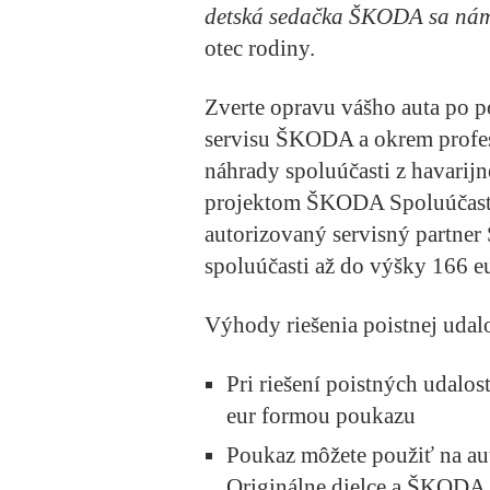
detská sedačka ŠKODA sa nám
otec rodiny.
Zverte opravu vášho auta po p
servisu ŠKODA a okrem profesi
náhrady spoluúčasti z havarij
projektom
ŠKODA Spoluúčas
autorizovaný servisný partn
spoluúčasti
až do výšky
166 e
Výhody riešenia poistnej uda
Pri riešení poistných udalo
eur formou poukazu
Poukaz môžete použiť na au
Originálne dielce a ŠKODA 