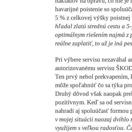
nákladov na opravu, čo nie je 
havarijné poistenie so spoluú
5 % z celkovej výšky poistnej 
hľadal zlatú strednú cestu a 5
optimálnym riešením najmä z 
reálne zaplatiť, to už je iná p
Pri výbere servisu nezaváhal a
autorizovanému servisu ŠKOD
Ten prvý nebol prekvapením, k
môže spoľahnúť čo sa týka pro
Druhý dôvod však naopak pre
pozitívnym. Keď sa od servi
nahradí aj spoluúčasť formou 
v mojej situácii naozaj dvihl
využijem s veľkou radosťou. Ča