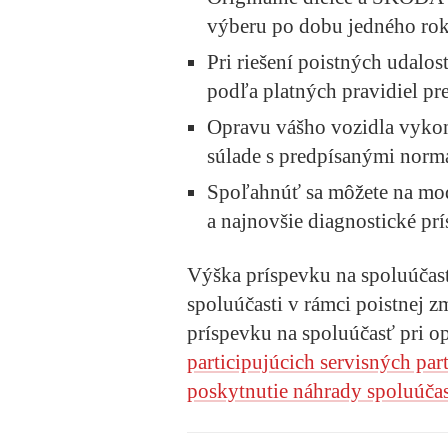
výberu po dobu jedného ro
Pri riešení poistných udalos
podľa platných pravidiel pr
Opravu vášho vozidla vykon
súlade s predpísanými nor
Spoľahnúť sa môžete na mod
a najnovšie diagnostické prí
Výška príspevku na spoluúčasť 
spoluúčasti v rámci poistnej z
príspevku na spoluúčasť pri op
participujúcich servisných p
poskytnutie náhrady spoluúčas