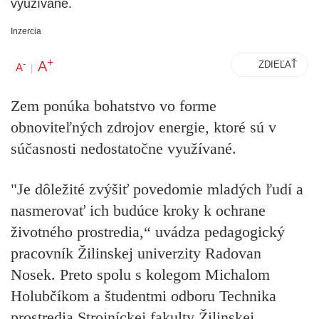
využívané.
Inzercia
+
A
-
ZDIEĽAŤ
A
|
Zem ponúka bohatstvo vo forme
obnoviteľných zdrojov energie, ktoré sú v
súčasnosti nedostatočne využívané.
"Je dôležité zvýšiť povedomie mladých ľudí a
nasmerovať ich budúce kroky k ochrane
životného prostredia,“ uvádza pedagogický
pracovník Žilinskej univerzity Radovan
Nosek. Preto spolu s kolegom Michalom
Holubčíkom a študentmi odboru Technika
prostredia Strojníckej fakulty Žilinskej