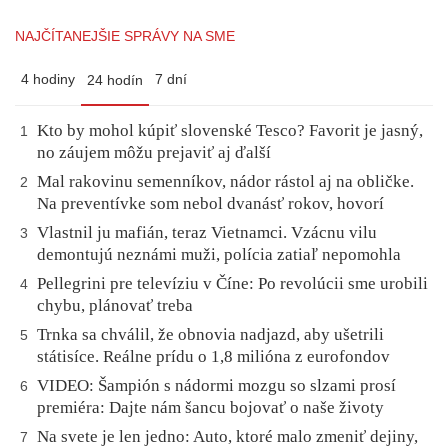
NAJČÍTANEJŠIE SPRÁVY NA SME
4 hodiny
7 dní
24 hodín
Kto by mohol kúpiť slovenské Tesco? Favorit je jasný,
1
no záujem môžu prejaviť aj ďalší
Mal rakovinu semenníkov, nádor rástol aj na obličke.
2
Na preventívke som nebol dvanásť rokov, hovorí
Vlastnil ju mafián, teraz Vietnamci. Vzácnu vilu
3
demontujú neznámi muži, polícia zatiaľ nepomohla
Pellegrini pre televíziu v Číne: Po revolúcii sme urobili
4
chybu, plánovať treba
Trnka sa chválil, že obnovia nadjazd, aby ušetrili
5
státisíce. Reálne prídu o 1,8 milióna z eurofondov
VIDEO: Šampión s nádormi mozgu so slzami prosí
6
premiéra: Dajte nám šancu bojovať o naše životy
Na svete je len jedno: Auto, ktoré malo zmeniť dejiny,
7