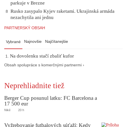
parkuje v Brezne
Rusko zasypalo Kyjev raketami. Ukrajinská armáda
8
nezachytila ani jednu
PARTNERSKÝ OBSAH
Najnovšie
Najčítanejšie
Vybrané
Na dovolenku stačí zbaliť kufor
Obsah spolupráce s komerčnými partnermi ›
Neprehliadnite tiež
Berger Cup posunul latku: FC Barcelona a
17 500 eur
Niké
20 h
Vyžrebovanie futbalových súťaží: Kedy