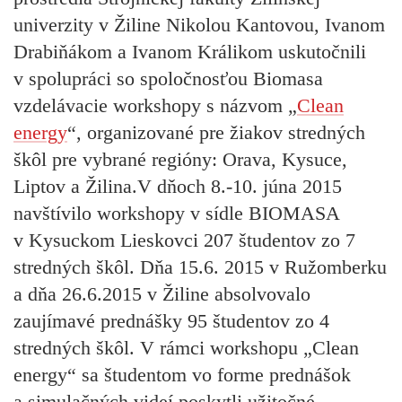
univerzity v Žiline Nikolou Kantovou, Ivanom
Drabiňákom a Ivanom Králikom uskutočnili
v spolupráci so spoločnosťou Biomasa
vzdelávacie workshopy s názvom „
Clean
energy
“, organizované pre žiakov stredných
škôl pre vybrané regióny: Orava, Kysuce,
Liptov a Žilina.
V dňoch
8.-10. júna 2015
navštívilo workshopy v sídle
BIOMASA
v Kysuckom Lieskovci 207 študentov zo 7
stredných škôl. Dňa 15.6. 2015 v Ružomberku
a dňa 26.6.2015 v Žiline absolvovalo
zaujímavé prednášky 95 študentov zo 4
stredných škôl.
V rámci workshopu „Clean
energy“ sa študentom vo forme prednášok
a simulačných videí poskytli užitočné