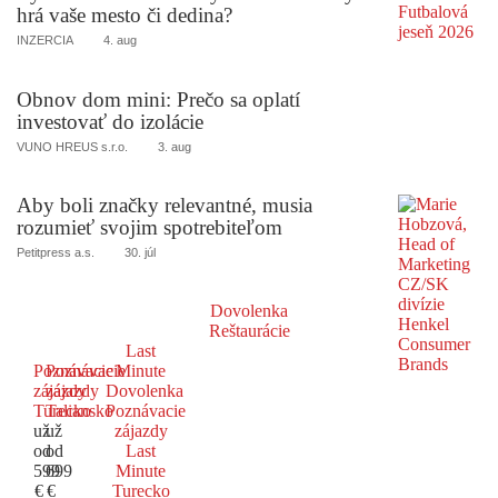
hrá vaše mesto či dedina?
INZERCIA
4. aug
Obnov dom mini: Prečo sa oplatí
investovať do izolácie
VUNO HREUS s.r.o.
3. aug
Aby boli značky relevantné, musia
rozumieť svojim spotrebiteľom
Petitpress a.s.
30. júl
Dovolenka
Reštaurácie
Last
Poznávacie
Poznávacie
Minute
zájazdy
zájazdy
Dovolenka
Turecko
Taliansko
Poznávacie
už
už
zájazdy
od
od
Last
599
699
Minute
€
€
Turecko