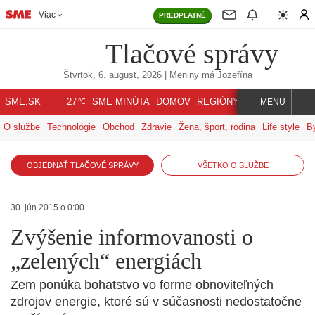
Viac
PREDPLATNÉ
Tlačové správy
Štvrtok, 6. august, 2026
| Meniny má
Jozefína
℃
SME.SK
SME MINÚTA
DOMOV
REGIÓNY
INDEX
SVET
27
MENU
O službe
Technológie
Obchod
Zdravie
Žena, šport, rodina
Life style
B
OBJEDNAŤ TLAČOVÉ SPRÁVY
VŠETKO O SLUŽBE
30. jún 2015 o 0:00
Zvýšenie informovanosti o
„zelených“ energiách
Zem ponúka bohatstvo vo forme obnoviteľných
zdrojov energie, ktoré sú v súčasnosti nedostatočne