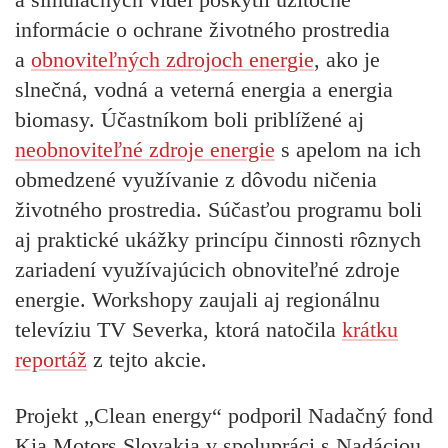
informácie o ochrane životného prostredia
a
obnoviteľných zdrojoch energie
, ako je
slnečná, vodná a veterná energia a energia
biomasy. Účastníkom boli priblížené aj
neobnoviteľné zdroje energie
s apelom na ich
obmedzené využívanie z dôvodu ničenia
životného prostredia. Súčasťou programu boli
aj praktické ukážky princípu činnosti rôznych
zariadení využívajúcich obnoviteľné zdroje
energie. Workshopy zaujali aj regionálnu
televíziu TV Severka, ktorá natočila
krátku
reportáž
z tejto akcie.
Projekt „Clean energy“ podporil Nadačný fond
Kia Motors Slovakia v spolupráci s Nadáciou