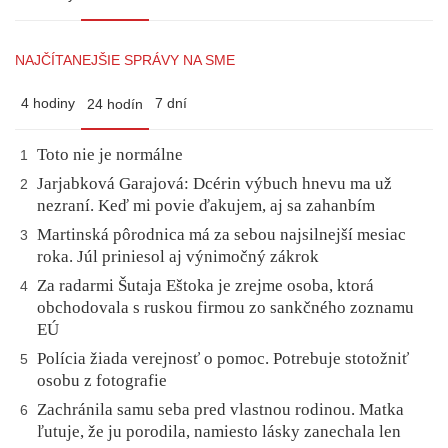
NAJČÍTANEJŠIE SPRÁVY NA SME
4 hodiny
7 dní
24 hodín
Toto nie je normálne
1
Jarjabková Garajová: Dcérin výbuch hnevu ma už
2
nezraní. Keď mi povie ďakujem, aj sa zahanbím
Martinská pôrodnica má za sebou najsilnejší mesiac
3
roka. Júl priniesol aj výnimočný zákrok
Za radarmi Šutaja Eštoka je zrejme osoba, ktorá
4
obchodovala s ruskou firmou zo sankčného zoznamu
EÚ
Polícia žiada verejnosť o pomoc. Potrebuje stotožniť
5
osobu z fotografie
Zachránila samu seba pred vlastnou rodinou. Matka
6
ľutuje, že ju porodila, namiesto lásky zanechala len