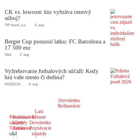
CK vs. lowcost: kto vyhráva cenový
súboj?
TIP travel, a.s.
6. aug
Berger Cup posunul latku: FC Barcelona a
17 500 eur
Niké
5. aug
Vyžrebovanie futbalových súťaží: Kedy
hrá vaše mesto či dedina?
INZERCIA
4. aug
Dovolenka
Reštaurácie
Last
Poznávacie
Poznávacie
Minute
zájazdy
zájazdy
Dovolenka
Turecko
Taliansko
Poznávacie
už
už
zájazdy