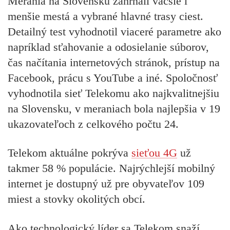
Merania na Slovensku zahŕňali väčšie i
menšie mestá a vybrané hlavné trasy ciest.
Detailný test vyhodnotil viaceré parametre ako
napríklad sťahovanie a odosielanie súborov,
čas načítania internetových stránok, prístup na
Facebook, prácu s YouTube a iné. Spoločnosť
vyhodnotila sieť Telekomu ako najkvalitnejšiu
na Slovensku, v meraniach bola najlepšia v 19
ukazovateľoch z celkového počtu 24.
Telekom aktuálne pokrýva
sieťou 4G
už
takmer 58 % populácie. Najrýchlejší mobilný
internet je dostupný už pre obyvateľov 109
miest a stovky okolitých obcí.
Ako technologický líder sa Telekom snaží