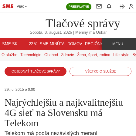
Viac
PREDPLATNÉ
Tlačové správy
Sobota, 8. august, 2026
| Meniny má
Oskar
℃
SME.SK
SME MINÚTA
DOMOV
REGIÓNY
INDEX
SVET
22
MENU
O službe
Technológie
Obchod
Zdravie
Žena, šport, rodina
Life style
B
OBJEDNAŤ TLAČOVÉ SPRÁVY
VŠETKO O SLUŽBE
29. júl 2015 o 0:00
Najrýchlejšiu a najkvalitnejšiu
4G sieť na Slovensku má
Telekom
Telekom má podľa nezávislých meraní