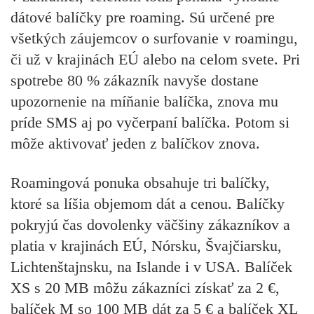
dátové balíčky pre roaming. Sú určené pre
všetkých záujemcov o surfovanie v roamingu,
či už v krajinách EÚ alebo na celom svete. Pri
spotrebe 80 % zákazník navyše dostane
upozornenie na míňanie balíčka, znova mu
príde SMS aj po vyčerpaní balíčka. Potom si
môže aktivovať jeden z balíčkov znova.
Roamingová ponuka obsahuje tri balíčky,
ktoré sa líšia objemom dát a cenou. Balíčky
pokryjú čas dovolenky väčšiny zákazníkov a
platia v krajinách EÚ, Nórsku, Švajčiarsku,
Lichtenštajnsku, na Islande i v USA. Balíček
XS s 20 MB môžu zákazníci získať za 2 €,
balíček M so 100 MB dát za 5 € a balíček XL