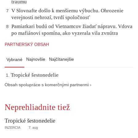
traumu
V Slovnafte došlo k menšiemu výbuchu. Ohrozenie
7
verejnosti nehrozí, tvrdí spoločnosť
Pamiatkari budú od Vietnamcov žiadať nápravu. Vdova
8
po mafiánovi spomína, ako vyzerala vila zvnútra
PARTNERSKÝ OBSAH
Najnovšie
Najčítanejšie
Vybrané
Tropické šestonedelie
Obsah spolupráce s komerčnými partnermi ›
Neprehliadnite tiež
Tropické šestonedelie
INZERCIA
7. aug