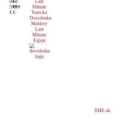
od
od
Last
599
699
Minute
€
€
Turecko
Dovolenka
Maldivy
Last
Minute
Egypt
SME.sk