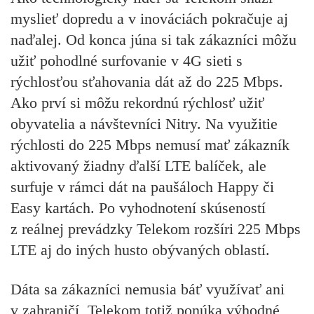
myslieť dopredu a v inováciách pokračuje aj
naďalej. Od konca júna si tak zákazníci môžu
užiť pohodlné surfovanie v 4G sieti s
rýchlosťou sťahovania dát až do 225 Mbps.
Ako prví si môžu rekordnú rýchlosť užiť
obyvatelia a návštevníci Nitry. Na využitie
rýchlosti do 225 Mbps nemusí mať zákazník
aktivovaný žiadny ďalší LTE balíček, ale
surfuje v rámci dát na paušáloch Happy či
Easy kartách. Po vyhodnotení skúseností
z reálnej prevádzky Telekom rozšíri 225 Mbps
LTE aj do iných husto obývaných oblastí.
Dáta sa zákazníci nemusia báť využívať ani
v zahraničí, Telekom totiž ponúka výhodné