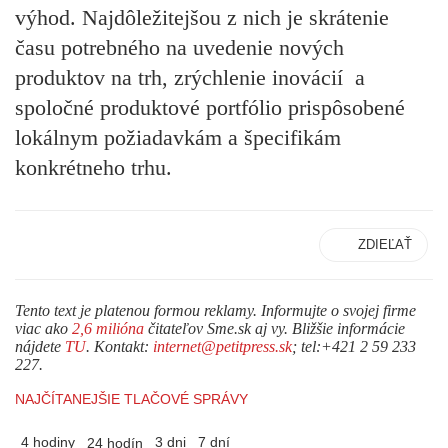
výhod. Najdôležitejšou z nich je skrátenie
času potrebného na uvedenie nových
produktov na trh, zrýchlenie inovácií a
spoločné produktové portfólio prispôsobené
lokálnym požiadavkám a špecifikám
konkrétneho trhu.
ZDIEĽAŤ
Tento text je platenou formou reklamy. Informujte o svojej firme
viac ako
2,6 milióna
čitateľov Sme.sk aj vy. Bližšie informácie
nájdete
TU
. Kontakt:
internet@petitpress.sk
; tel:+421 2 59 233
227.
NAJČÍTANEJŠIE TLAČOVÉ SPRÁVY
4 hodiny
3 dni
7 dní
24 hodín