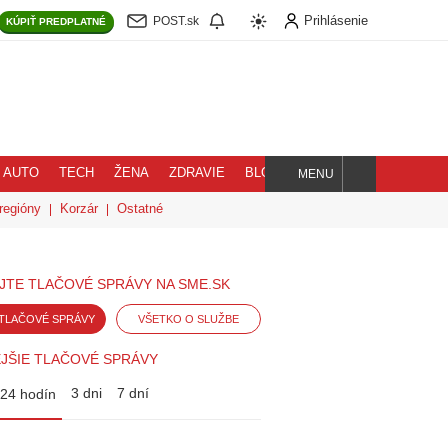
Prihlásenie
POST.sk
KÚPIŤ
PREDPLATNÉ
AUTO
TECH
ŽENA
ZDRAVIE
BLOG
MENU
Hľadaj
regióny
Korzár
Ostatné
JTE TLAČOVÉ SPRÁVY NA SME.SK
TLAČOVÉ SPRÁVY
VŠETKO O SLUŽBE
JŠIE TLAČOVÉ SPRÁVY
3 dni
7 dní
24 hodín