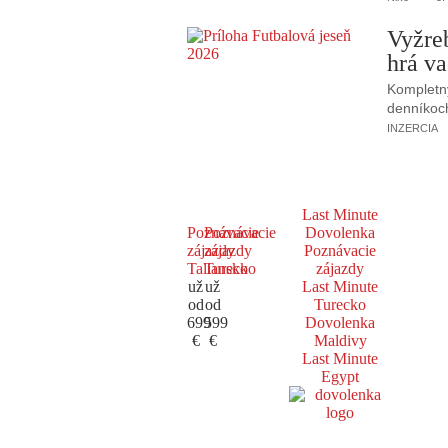
Vyžre
hrá va
Kompletný
denníkoc
INZERCIA
Last Minute
Poznávacie
Poznávacie
Dovolenka
zájazdy
zájazdy
Poznávacie
Taliansko
Turecko
zájazdy
už
už
Last Minute
od
od
Turecko
699
599
Dovolenka
€
€
Maldivy
Last Minute
Egypt