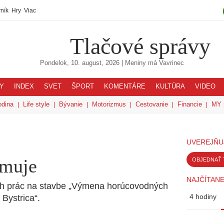
ník
Hry
Viac
Tlačové správy
Pondelok, 10. august, 2026
| Meniny má
Vavrinec
Y
INDEX
SVET
ŠPORT
KOMENTÁRE
KULTÚRA
VIDEO
odina
Life style
Bývanie
Motorizmus
Cestovanie
Financie
MY 
UVEREJŇU
rmuje
OBJEDNAŤ 
NAJČÍTANE
ch prác na stavbe „Výmena horúcovodných
4 hodiny
Bystrica“.