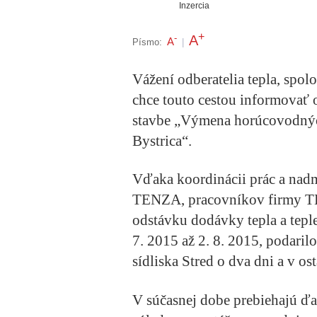
Inzercia
+
A
-
A
Písmo:
|
Vážení odberatelia tepla, spo
chce touto cestou informovať 
stavbe „Výmena horúcovodnýc
Bystrica“.
Vďaka koordinácii prác a nadm
TENZA, pracovníkov firmy T
odstávku dodávky tepla a tepl
7. 2015 až 2. 8. 2015, podarilo
sídliska Stred o dva dni a v os
V súčasnej dobe prebiehajú ďa