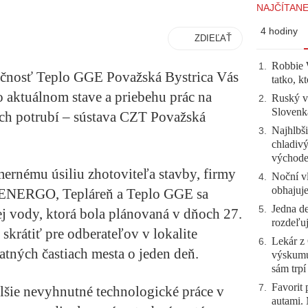
NAJČÍTANE
4 hodiny
ZDIEĽAŤ
Robbie W
1
.
ločnosť Teplo GGE Považská Bystrica Vás
tatko, k
o aktuálnom stave a priebehu prác na
Ruský vo
2
.
Slovenk
h potrubí – sústava CZT Považská
Najhlbši
3
.
chladivý
východ
ernému úsiliu zhotoviteľa stavby, firmy
Noční vl
4
.
obhajuj
ENERGO, Tepláreň a Teplo GGE sa
Jedna de
5
.
ej vody, ktorá bola plánovaná v dňoch 27.
rozdeľuj
 skrátiť pre odberateľov v lokalite
Lekár z 
6
.
tatných častiach mesta o jeden deň.
výskumu
sám trpí
Favorit
7
.
lšie nevyhnutné technologické práce v
autami. 