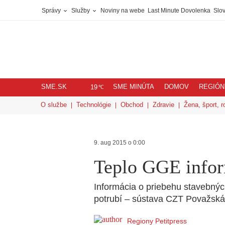
Správy
Služby
Noviny na webe
Last Minute Dovolenka
Slov
SME.SK
SME MINÚTA
DOMOV
REGIÓN
℃
19
O službe
Technológie
Obchod
Zdravie
Žena, šport, r
9. aug 2015 o 0:00
Teplo GGE info
Informácia o priebehu stavebný
potrubí – sústava CZT Považská 
Regiony Petitpress