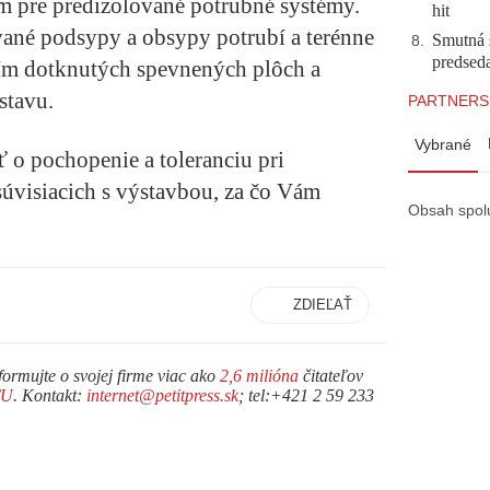
 pre predizolované potrubné systémy.
hit
vané podsypy a obsypy potrubí a terénne
Smutná 
8
.
predsed
ím dotknutých spevnených plôch a
stavu.
PARTNERS
Vybrané
o pochopenie a toleranciu pri
visiacich s výstavbou, za čo Vám
Obsah spol
ZDIEĽAŤ
formujte o svojej firme viac ako
2,6 milióna
čitateľov
TU
. Kontakt:
internet@petitpress.sk
; tel:+421 2 59 233