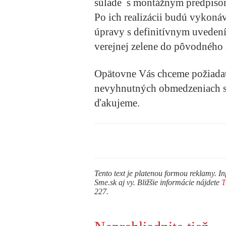
súlade s montážnym predpisom
Po ich realizácii budú vykoná
úpravy s definitívnym uveden
verejnej zelene do pôvodného 
Opätovne Vás chceme požiadať 
nevyhnutných obmedzeniach sú
ďakujeme.
Tento text je platenou formou reklamy. In
Sme.sk aj vy. Bližšie informácie nájdete
227.