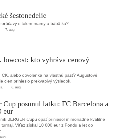
ké šestonedelie
 horúčavy s telom mamy a bábätka?
7. aug
. lowcost: kto vyhráva cenový
?
 CK, alebo dovolenka na vlastnú päsť? Augustové
e cien prinieslo prekvapivý výsledok.
.s.
6. aug
r Cup posunul latku: FC Barcelona a
0 eur
ník BERGER Cupu opäť priniesol mimoriadne kvalitne
turnaj. Víťaz získal 10 000 eur z Fondu a let do
.
 aug