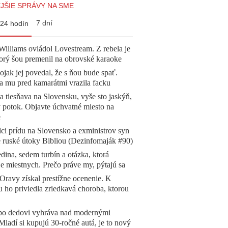
JŠIE SPRÁVY NA SME
7 dní
24 hodín
illiams ovládol Lovestream. Z rebela je
torý šou premenil na obrovské karaoke
jak jej povedal, že s ňou bude spať.
a mu pred kamarátmi vrazila facku
a tiesňava na Slovensku, vyše sto jaskýň,
 potok. Objavte úchvatné miesto na
e
ci prídu na Slovensko a exministrov syn
e ruské útoky Bibliou (Dezinfomaják #90)
dina, sedem turbín a otázka, ktorá
e miestnych. Prečo práve my, pýtajú sa
Oravy získal prestížne ocenenie. K
 ho priviedla zriedkavá choroba, ktorou
 po dedovi vyhráva nad modernými
Mladí si kupujú 30-ročné autá, je to nový