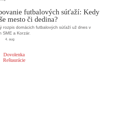
bovanie futbalových súťaží: Kedy
še mesto či dedina?
 rozpis domácich futbalových súťaží už dnes v
h SME a Korzár.
4. aug
Dovolenka
Reštaurácie