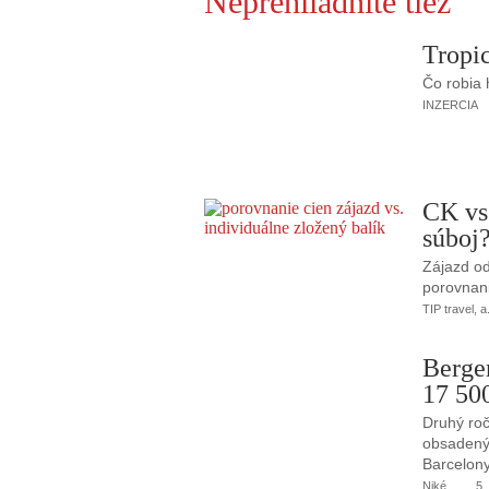
Neprehliadnite tiež
Tropic
Čo robia
INZERCIA
CK vs
súboj
Zájazd od
porovnani
TIP travel, a
Berge
17 50
Druhý roč
obsadený 
Barcelony
Niké
5.