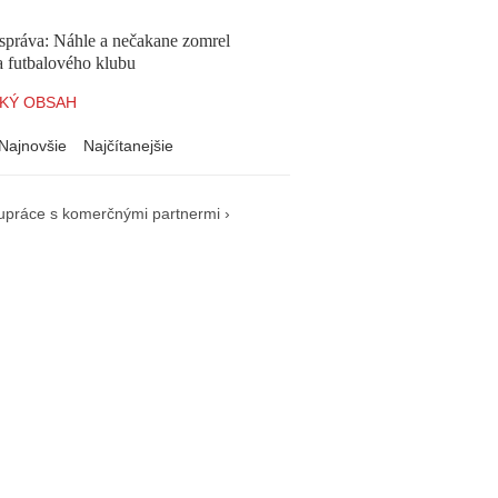
správa: Náhle a nečakane zomrel
a futbalového klubu
KÝ OBSAH
Najnovšie
Najčítanejšie
upráce s komerčnými partnermi ›