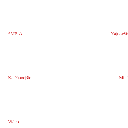
SME.sk
Najnovši
Najčítanejšie
Minú
Video