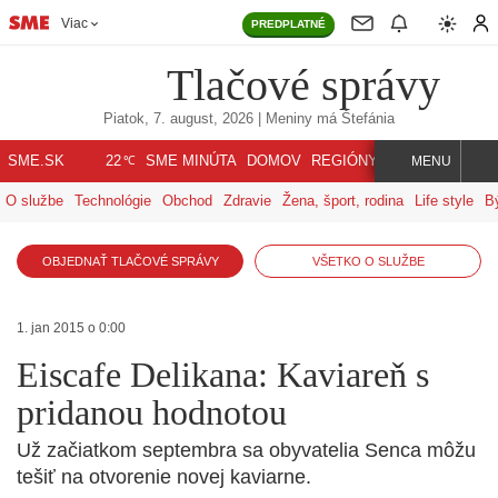
Viac
PREDPLATNÉ
Tlačové správy
Piatok, 7. august, 2026
| Meniny má
Štefánia
℃
SME.SK
SME MINÚTA
DOMOV
REGIÓNY
INDEX
SVET
22
MENU
O službe
Technológie
Obchod
Zdravie
Žena, šport, rodina
Life style
B
OBJEDNAŤ TLAČOVÉ SPRÁVY
VŠETKO O SLUŽBE
1. jan 2015 o 0:00
Eiscafe Delikana: Kaviareň s
pridanou hodnotou
Už začiatkom septembra sa obyvatelia Senca môžu
tešiť na otvorenie novej kaviarne.