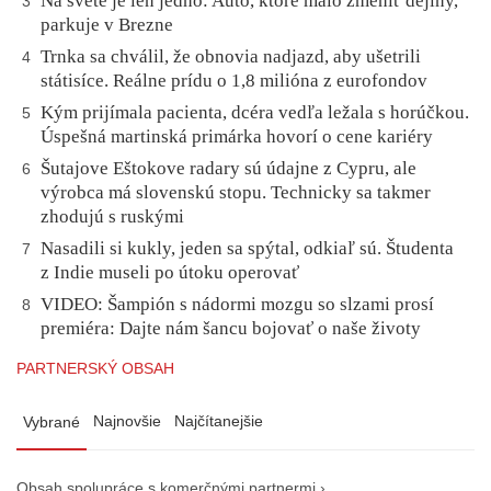
Na svete je len jedno: Auto, ktoré malo zmeniť dejiny,
3
parkuje v Brezne
Trnka sa chválil, že obnovia nadjazd, aby ušetrili
4
státisíce. Reálne prídu o 1,8 milióna z eurofondov
Kým prijímala pacienta, dcéra vedľa ležala s horúčkou.
5
Úspešná martinská primárka hovorí o cene kariéry
Šutajove Eštokove radary sú údajne z Cypru, ale
6
výrobca má slovenskú stopu. Technicky sa takmer
zhodujú s ruskými
Nasadili si kukly, jeden sa spýtal, odkiaľ sú. Študenta
7
z Indie museli po útoku operovať
VIDEO: Šampión s nádormi mozgu so slzami prosí
8
premiéra: Dajte nám šancu bojovať o naše životy
PARTNERSKÝ OBSAH
Najnovšie
Najčítanejšie
Vybrané
Obsah spolupráce s komerčnými partnermi ›