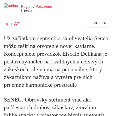
Regiony Petitpress
Inzercia
+
A
-
ZDIEĽAŤ
A
|
Už začiatkom septembra sa obyvatelia Senca
môžu tešiť na otvorenie novej kaviarne.
Koncept siete prevádzok Eiscafe Delikana je
postavený nielen na kvalitných a čerstvých
zákuskoch, ale najmä na personálne, ktorý
zákazníkom načúva a vytvára pre nich
príjemné harmonické prostredie
SENEC.
Obrovský sortiment viac ako
päťdesiatich druhov zákuskov, zmrzlinu,
ľahké snacky a priestor pre biznis stretnutia