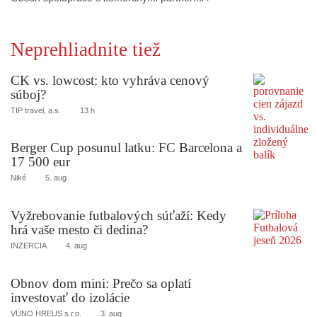
Neprehliadnite tiež
CK vs. lowcost: kto vyhráva cenový
súboj?
TIP travel, a.s.
13 h
Berger Cup posunul latku: FC Barcelona a
17 500 eur
Niké
5. aug
Vyžrebovanie futbalových súťaží: Kedy
hrá vaše mesto či dedina?
INZERCIA
4. aug
Obnov dom mini: Prečo sa oplatí
investovať do izolácie
VUNO HREUS s.r.o.
3. aug