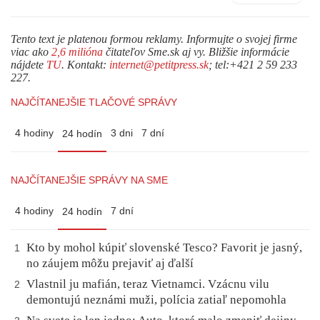
Tento text je platenou formou reklamy. Informujte o svojej firme
viac ako
2,6 milióna
čitateľov Sme.sk aj vy. Bližšie informácie
nájdete
TU
. Kontakt:
internet@petitpress.sk
; tel:+421 2 59 233
227.
NAJČÍTANEJŠIE TLAČOVÉ SPRÁVY
4 hodiny
3 dni
7 dní
24 hodín
NAJČÍTANEJŠIE SPRÁVY NA SME
4 hodiny
7 dní
24 hodín
Kto by mohol kúpiť slovenské Tesco? Favorit je jasný,
1
no záujem môžu prejaviť aj ďalší
Vlastnil ju mafián, teraz Vietnamci. Vzácnu vilu
2
demontujú neznámi muži, polícia zatiaľ nepomohla