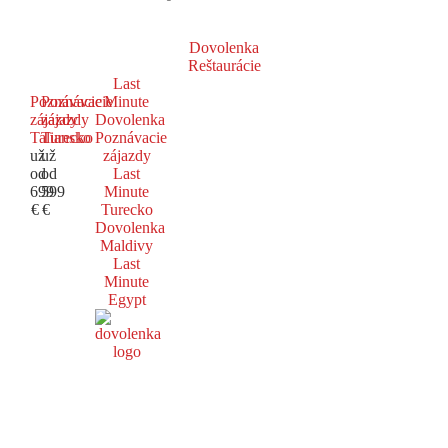
Dovolenka
Reštaurácie
Last
Poznávacie
Poznávacie
Minute
zájazdy
zájazdy
Dovolenka
Taliansko
Turecko
Poznávacie
už
už
zájazdy
od
od
Last
699
599
Minute
€
€
Turecko
Dovolenka
Maldivy
Last
Minute
Egypt