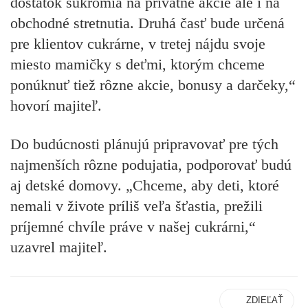
dostatok súkromia na privátne akcie ale i na
obchodné stretnutia. Druhá časť bude určená
pre klientov cukrárne, v tretej nájdu svoje
miesto mamičky s deťmi, ktorým chceme
ponúknuť tiež rôzne akcie, bonusy a darčeky,“
hovorí majiteľ.
Do budúcnosti plánujú pripravovať pre tých
najmenších rôzne podujatia, podporovať budú
aj detské domovy. „Chceme, aby deti, ktoré
nemali v živote príliš veľa šťastia, prežili
príjemné chvíle práve v našej cukrárni,“
uzavrel majiteľ.
ZDIEĽAŤ