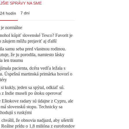
JŠIE SPRÁVY NA SME
7 dní
24 hodín
 je normálne
mohol kúpiť slovenské Tesco? Favorit je
o záujem môžu prejaviť aj ďalší
la samu seba pred vlastnou rodinou.
tuje, že ju porodila, namiesto lásky
la len traumu
ímala pacienta, dcéra vedľa ležala s
u. Úspešná martinská primárka hovorí o
iéry
 si kukly, jeden sa spýtal, odkiaľ sú.
a z Indie museli po útoku operovať
 Eštokove radary sú údajne z Cypru, ale
 má slovenskú stopu. Technicky sa
zhodujú s ruskými
 chválil, že obnovia nadjazd, aby ušetrili
e. Reálne prídu o 1,8 milióna z eurofondov