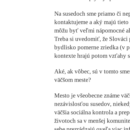
Na susedoch sme priamo či nepr
kontaktujeme a aký majú tieto
môžu byť veľmi nápomocné al
Treba si uvedomiť, že Slováci 
bydlisko pomerne zriedka (v pr
kontexte hrajú potom vzťahy s
Aké, ak vôbec, sú v tomto sme
väčšom meste?
Mesto je všeobecne známe väč
nezávislosťou susedov, nieked
väčšia sociálna kontrola a pre
životoch sa v menšej komunite
sebe prezrádzajú oveľa viac in