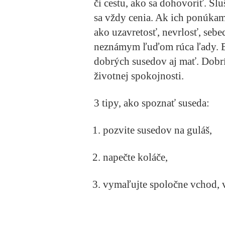
či cestu, ako sa dohovoriť. Sl
sa vždy cenia. Ak ich ponúkam
ako uzavretosť, nevrlosť, sebe
neznámym ľuďom rúca ľady. 
dobrých susedov aj mať. Dobrí
životnej spokojnosti.
3 tipy, ako spoznať suseda:
pozvite susedov na guláš,
napečte koláče,
vymaľujte spoločne vchod, v