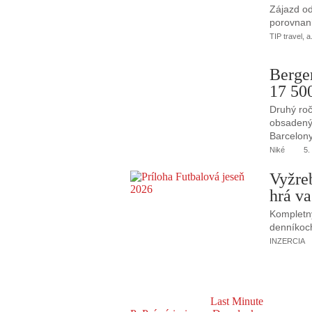
Zájazd od
porovnani
TIP travel, a
Berge
17 50
Druhý roč
obsadený 
Barcelony
Niké
5.
Vyžre
hrá va
Kompletný
denníkoc
INZERCIA
Last Minute