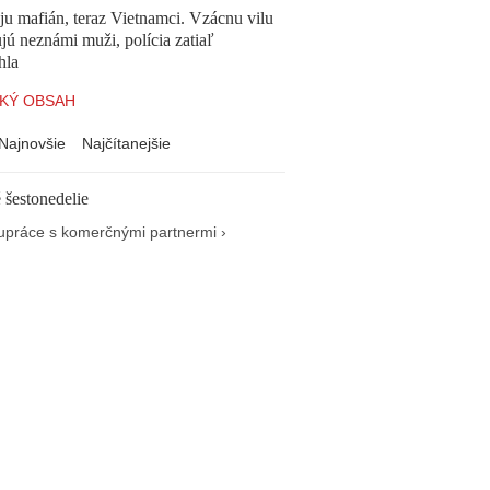
 ju mafián, teraz Vietnamci. Vzácnu vilu
ú neznámi muži, polícia zatiaľ
hla
KÝ OBSAH
Najnovšie
Najčítanejšie
 šestonedelie
upráce s komerčnými partnermi ›