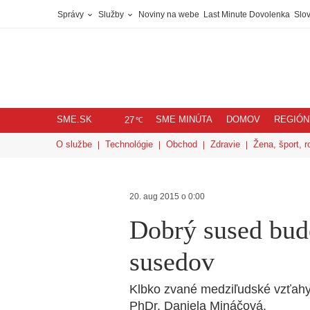
Správy
Služby
Noviny na webe
Last Minute Dovolenka
Slov
SME.SK
SME MINÚTA
DOMOV
REGIÓN
℃
27
O službe
Technológie
Obchod
Zdravie
Žena, šport, r
20. aug 2015 o 0:00
Dobrý sused bud
susedov
Klbko zvané medziľudské vzťahy
PhDr. Daniela Mináčová.