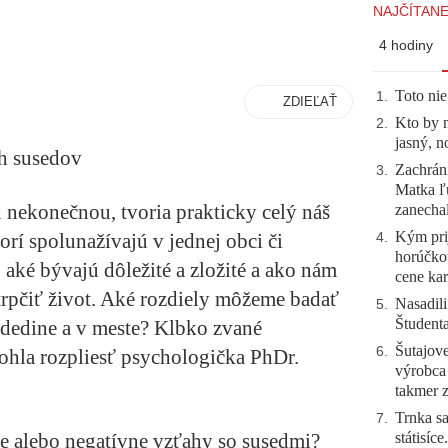
NAJČÍTANE
4 hodiny
Toto nie
1
.
ZDIEĽAŤ
Kto by 
2
.
jasný, n
h susedov
Zachráni
3
.
Matka ľu
nekonečnou, tvoria prakticky celý náš
zanecha
Kým prij
rí spolunažívajú v jednej obci či
4
.
horúčko
ké bývajú dôležité a zložité a ako nám
cene kar
trpčiť život. Aké rozdiely môžeme badať
Nasadili
5
.
Študent
dedine a v meste? Klbko zvané
Šutajove
6
.
hla rozpliesť psychologička PhDr.
výrobca
takmer 
Trnka sa
7
.
e alebo negatívne vzťahy so susedmi?
státisíc