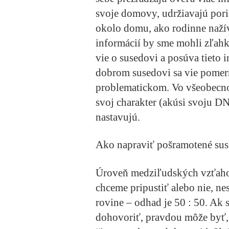
svoje domovy, udržiavajú pori
okolo domu, ako rodinne nažíva
informácií by sme mohli zľahk
vie o susedovi a posúva tieto 
dobrom susedovi sa vie pomer
problematickom. Vo všeobecnos
svoj charakter (akúsi svoju D
nastavujú.
Ako napraviť pošramotené sus
Úroveň medziľudských vzťahov
chceme pripustiť alebo nie, ne
rovine – odhad je 50 : 50. Ak 
dohovoriť, pravdou môže byť, 