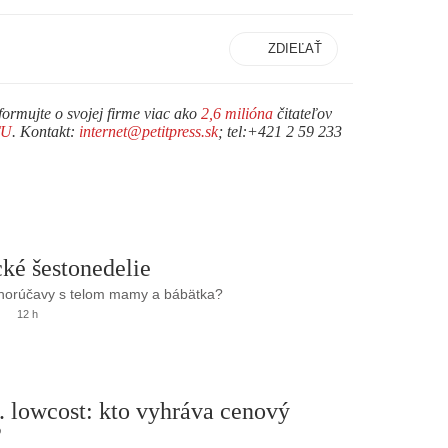
ZDIEĽAŤ
formujte o svojej firme viac ako
2,6 milióna
čitateľov
TU
. Kontakt:
internet@petitpress.sk
; tel:+421 2 59 233
ké šestonedelie
 horúčavy s telom mamy a bábätka?
12 h
. lowcost: kto vyhráva cenový
?