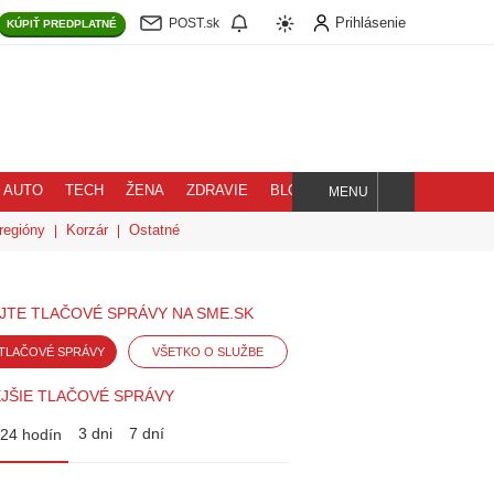
Prihlásenie
POST.sk
KÚPIŤ
PREDPLATNÉ
AUTO
TECH
ŽENA
ZDRAVIE
BLOG
MENU
Hľadaj
regióny
Korzár
Ostatné
JTE TLAČOVÉ SPRÁVY NA SME.SK
TLAČOVÉ SPRÁVY
VŠETKO O SLUŽBE
JŠIE TLAČOVÉ SPRÁVY
3 dni
7 dní
24 hodín