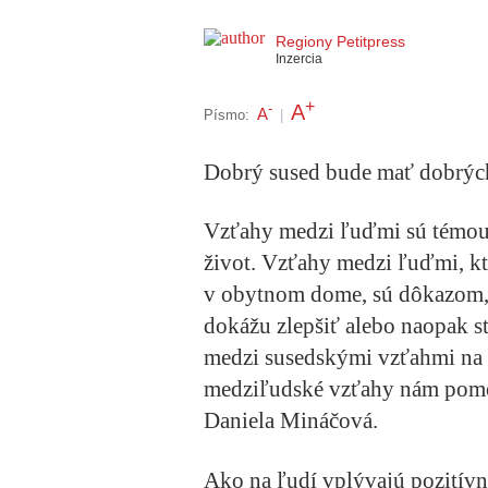
Regiony Petitpress
Inzercia
+
A
-
A
Písmo:
|
Dobrý sused bude mať dobrýc
Vzťahy medzi ľuďmi sú témou 
život. Vzťahy medzi ľuďmi, kto
v obytnom dome, sú dôkazom, a
dokážu zlepšiť alebo naopak s
medzi susedskými vzťahmi na 
medziľudské vzťahy nám pomo
Daniela Mináčová.
Ako na ľudí vplývajú pozitívn