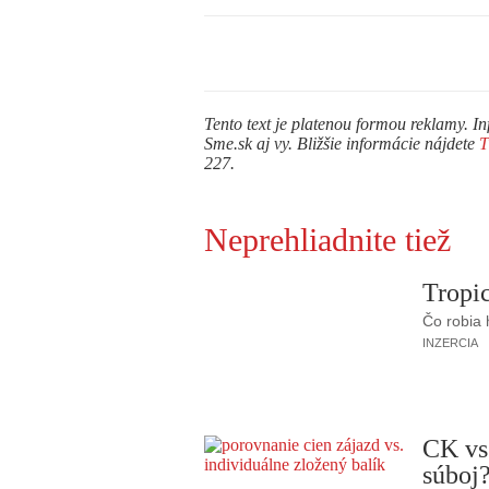
Tento text je platenou formou reklamy. In
Sme.sk aj vy. Bližšie informácie nájdete
227.
Neprehliadnite tiež
Tropic
Čo robia
INZERCIA
CK vs
súboj