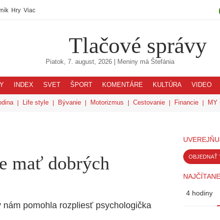
ník
Hry
Viac
Tlačové správy
Piatok, 7. august, 2026
| Meniny má
Štefánia
Y
INDEX
SVET
ŠPORT
KOMENTÁRE
KULTÚRA
VIDEO
odina
Life style
Bývanie
Motorizmus
Cestovanie
Financie
MY 
UVEREJŇU
e mať dobrých
OBJEDNAŤ 
NAJČÍTANE
4 hodiny
 nám pomohla rozpliesť psychologička