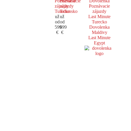
Poznávacie
Poznávacie
Dovolenka
zájazdy
zájazdy
Poznávacie
Turecko
Taliansko
zájazdy
už
už
Last Minute
od
od
Turecko
599
699
Dovolenka
€
€
Maldivy
Last Minute
Egypt