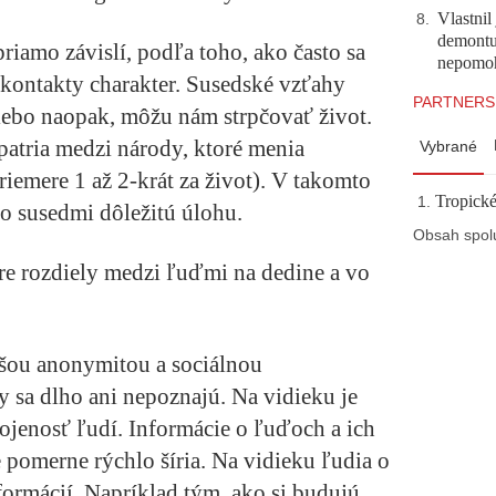
Vlastnil
8
.
demontuj
iamo závislí, podľa toho, ako často sa
nepomo
 kontakty charakter. Susedské vzťahy
PARTNERS
ebo naopak, môžu nám strpčovať život.
patria medzi národy, ktoré menia
Vybrané
iemere 1 až 2-krát za život). V takomto
Tropické
o susedmi dôležitú úlohu.
Obsah spol
re rozdiely medzi ľuďmi na dedine a vo
šou anonymitou a sociálnou
y sa dlho ani nepoznajú. Na vidieku je
pojenosť ľudí. Informácie o ľuďoch a ich
 pomerne rýchlo šíria. Na vidieku ľudia o
formácií. Napríklad tým, ako si budujú