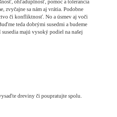
ušnosť, ohľaduplnosť, pomoc a tolerancia
e, zvyčajne sa nám aj vrátia. Podobne
ctvo či konfliktnosť. No a úsmev aj voči
Buďme teda dobrými susedmi a budeme
 susedia majú vysoký podiel na našej
ysaďte dreviny či poupratujte spolu.