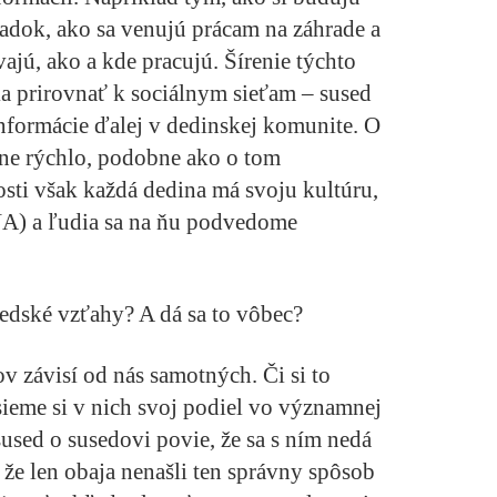
adok, ako sa venujú prácam na záhrade a
jú, ako a kde pracujú. Šírenie týchto
a prirovnať k sociálnym sieťam – sused
informácie ďalej v dedinskej komunite. O
ne rýchlo, podobne ako o tom
ti však každá dedina má svoju kultúru,
NA) a ľudia sa na ňu podvedome
edské vzťahy? A dá sa to vôbec?
 závisí od nás samotných. Či si to
sieme si v nich svoj podiel vo významnej
sused o susedovi povie, že sa s ním nedá
že len obaja nenašli ten správny spôsob