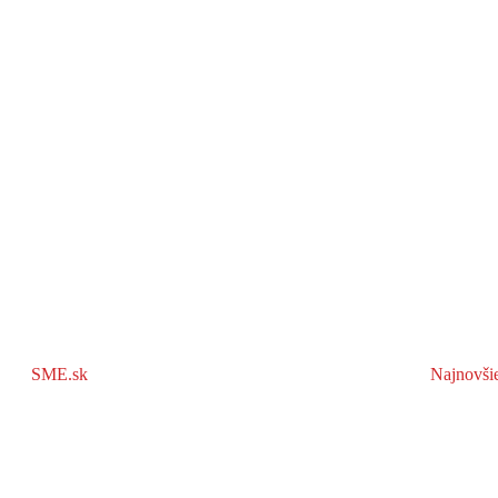
SME.sk
Najnovši