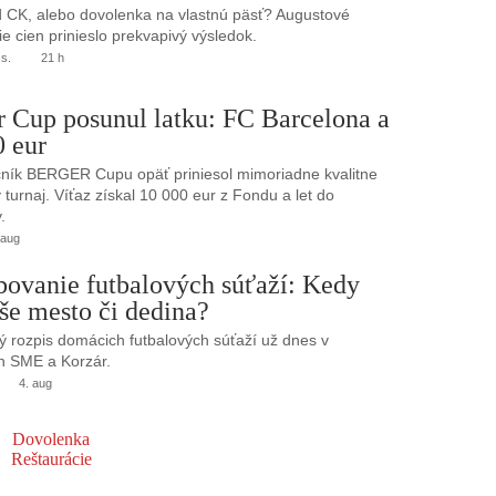
 CK, alebo dovolenka na vlastnú päsť? Augustové
e cien prinieslo prekvapivý výsledok.
.s.
21 h
r Cup posunul latku: FC Barcelona a
0 eur
ník BERGER Cupu opäť priniesol mimoriadne kvalitne
turnaj. Víťaz získal 10 000 eur z Fondu a let do
.
 aug
bovanie futbalových súťaží: Kedy
še mesto či dedina?
 rozpis domácich futbalových súťaží už dnes v
h SME a Korzár.
4. aug
Dovolenka
Reštaurácie