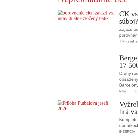
CK vs
súboj
Zájazd od
porovnani
TIP travel, a
Berge
17 50
Druhý roč
obsadený 
Barcelony
Niké
5.
Vyžre
hrá va
Kompletný
denníkoc
INZERCIA