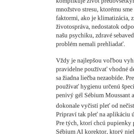
komplikuje život predovšetký
množstvo stresu, ktorému sme 
faktormi, ako je klimatizácia, 
životospráva, nedostatok odpo
našu psychiku, zdravé sebaved
problém nemali prehliadať.
Vždy je najlepšou voľbou vy
pravidelne používať vhodné d
sa žiadna liečba nezaobíde. Pr
používať hygienu určenú špeci
penivý gél
Sébium Moussant
a
dokonale vyčistí pleť od neči
Pripraví tak pleť na aplikáciu
Pre tých, ktorí chcú pupienk
Sébium AI korektor
, ktorý ni