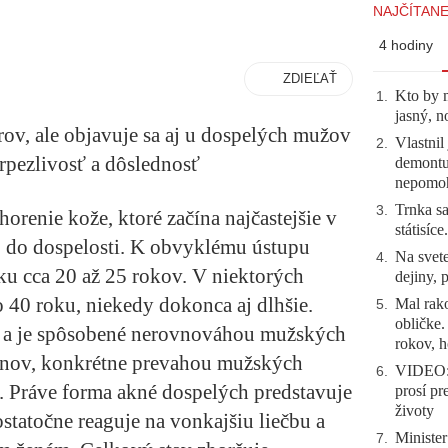
NAJČÍTANE
4 hodiny
ZDIEĽAŤ
Kto by 
1
.
jasný, n
rov, ale objavuje sa aj u dospelých mužov
Vlastnil
2
.
trpezlivosť a dôslednosť
demontuj
nepomo
Trnka sa
3
.
orenie kože, ktoré začína najčastejšie v
státisíc
aj do dospelosti. K obvyklému ústupu
Na svete
4
.
u cca 20 až 25 rokov. V niektorých
dejiny, 
 40 roku, niekedy dokonca aj dlhšie.
Mal rako
5
.
obličke
v a je spôsobené nerovnováhou mužských
rokov, h
nov, konkrétne prevahou mužských
VIDEO: 
6
.
Práve forma akné dospelých predstavuje
prosí pr
životy
statočne reaguje na vonkajšiu liečbu a
Minister
7
.