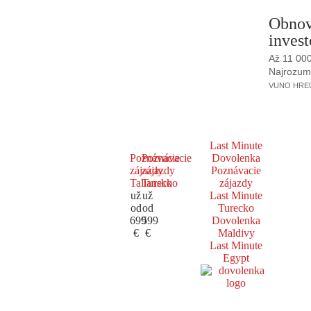
Obnov
invest
Až 11 00
Najrozumne
VUNO HREUS
Last Minute
Poznávacie
Poznávacie
Dovolenka
zájazdy
zájazdy
Poznávacie
Taliansko
Turecko
zájazdy
už
už
Last Minute
od
od
Turecko
699
599
Dovolenka
€
€
Maldivy
Last Minute
Egypt