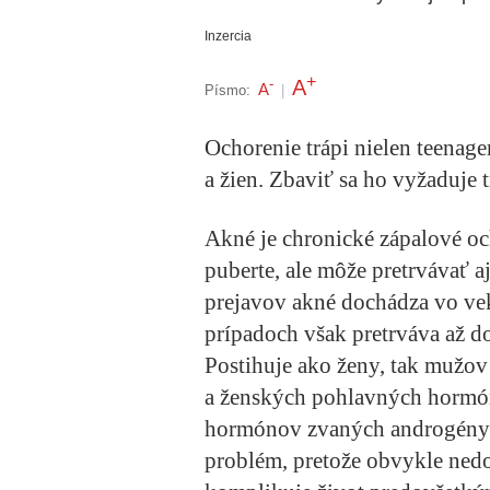
Inzercia
+
A
-
A
Písmo:
|
Ochorenie trápi nielen teenage
a žien. Zbaviť sa ho vyžaduje 
Akné je chronické zápalové och
puberte, ale môže pretrvávať 
prejavov akné dochádza vo vek
prípadoch však pretrváva až do
Postihuje ako ženy, tak mužo
a ženských pohlavných hormó
hormónov zvaných androgény. 
problém, pretože obvykle nedo