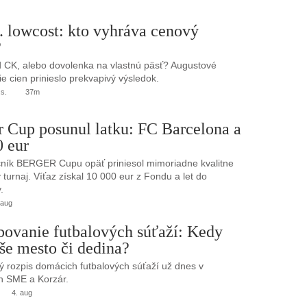
. lowcost: kto vyhráva cenový
?
 CK, alebo dovolenka na vlastnú päsť? Augustové
e cien prinieslo prekvapivý výsledok.
.s.
37m
r Cup posunul latku: FC Barcelona a
0 eur
ník BERGER Cupu opäť priniesol mimoriadne kvalitne
turnaj. Víťaz získal 10 000 eur z Fondu a let do
.
 aug
bovanie futbalových súťaží: Kedy
še mesto či dedina?
 rozpis domácich futbalových súťaží už dnes v
h SME a Korzár.
4. aug