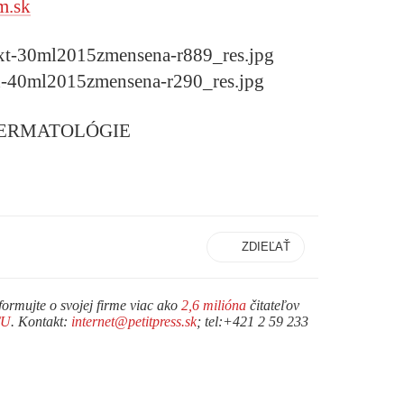
m.sk
DERMATOLÓGIE
ZDIEĽAŤ
formujte o svojej firme viac ako
2,6 milióna
čitateľov
TU
. Kontakt:
internet@petitpress.sk
; tel:+421 2 59 233