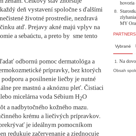
m ženám. Celkový stav zhoršuje
hovoria 
každý deň vystavení spoločne s ďalšími
Starostk
8
.
zlyhani
znečistené životné prostredie, nezdravá
MY Ora
činku atď. Prejavy akné majú vplyv na
PARTNERS
omie a sebaúctu, a preto by sme tento
Vybrané
hľadať odbornú pomoc dermatológa a
Na dovol
ermokozmetické prípravky, bez ktorých
Obsah spol
e podporu a posilnenie liečby je nutné
álne pre mastnú a aknóznu pleť. Čistiaci
lebo micelárna voda
Sébium H
O
2
stôt a nadbytočného kožného mazu.
 účinného krému a liečivých prípravkov.
y prekrývať je ideálnym pomocníkom
elen redukuje začervenanie a zjednocuje