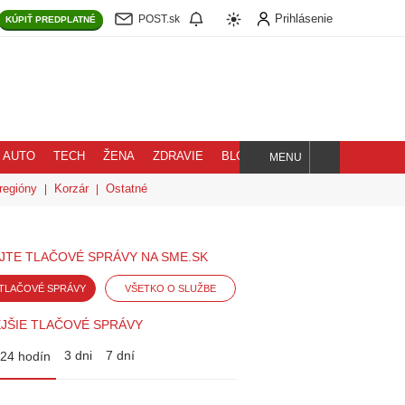
Prihlásenie
POST.sk
KÚPIŤ
PREDPLATNÉ
AUTO
TECH
ŽENA
ZDRAVIE
BLOG
MENU
Hľadaj
regióny
Korzár
Ostatné
JTE TLAČOVÉ SPRÁVY NA SME.SK
TLAČOVÉ SPRÁVY
VŠETKO O SLUŽBE
JŠIE TLAČOVÉ SPRÁVY
3 dni
7 dní
24 hodín