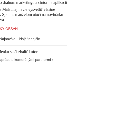
o drahom marketingu a cintoríne aplikácií
a Malatinej nevie vysvetliť vlastné
a. Spolu s manželom útočí na novinárku
va
KÝ OBSAH
Najnovšie
Najčítanejšie
enku stačí zbaliť kufor
upráce s komerčnými partnermi ›