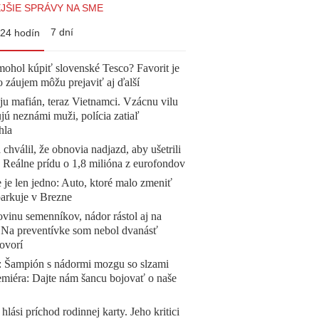
JŠIE SPRÁVY NA SME
7 dní
24 hodín
mohol kúpiť slovenské Tesco? Favorit je
o záujem môžu prejaviť aj ďalší
 ju mafián, teraz Vietnamci. Vzácnu vilu
ú neznámi muži, polícia zatiaľ
hla
 chválil, že obnovia nadjazd, aby ušetrili
e. Reálne prídu o 1,8 milióna z eurofondov
 je len jedno: Auto, ktoré malo zmeniť
parkuje v Brezne
vinu semenníkov, nádor rástol aj na
. Na preventívke som nebol dvanásť
ovorí
Šampión s nádormi mozgu so slzami
emiéra: Dajte nám šancu bojovať o naše
 hlási príchod rodinnej karty. Jeho kritici