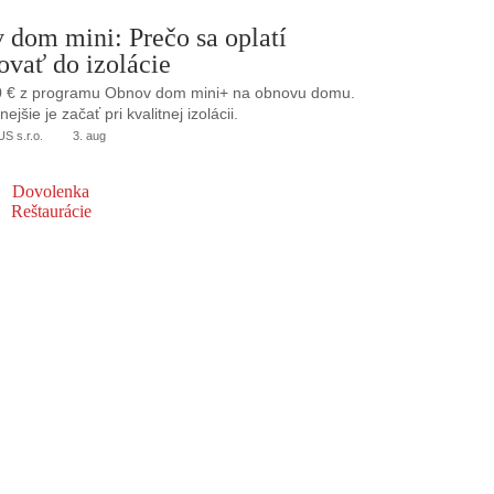
 dom mini: Prečo sa oplatí
ovať do izolácie
0 € z programu Obnov dom mini+ na obnovu domu.
jšie je začať pri kvalitnej izolácii.
 s.r.o.
3. aug
Dovolenka
Reštaurácie