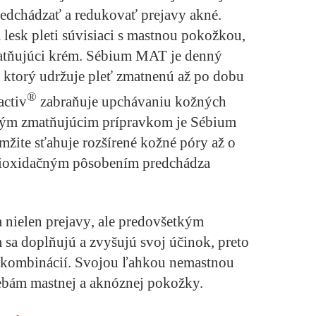
predchádzať a redukovať prejavy akné.
lesk pleti súvisiaci s mastnou pokožkou,
tňujúci krém.
Sébium MAT
je denný
 ktorý udržuje pleť zmatnenú až po dobu
®
activ
zabraňuje upchávaniu kožných
ným zmatňujúcim prípravkom je
Sébium
amžite sťahuje rozšírené kožné póry až o
ntioxidačným pôsobením predchádza
a nielen
prejavy
, ale predovšetkým
sa doplňujú a zvyšujú svoj účinok, preto
 kombinácií
. Svojou ľahkou nemastnou
ebám mastnej a aknóznej pokožky.