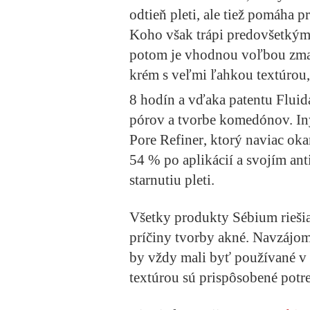
odtieň pleti, ale tiež pomáha 
Koho však trápi predovšetkým 
potom je vhodnou voľbou zma
krém s veľmi ľahkou textúrou,
8 hodín a vďaka patentu Fluid
pórov a tvorbe komedónov. I
Pore Refiner
, ktorý naviac ok
54 % po aplikácií a svojím a
starnutiu pleti.
Všetky produkty Sébium rieši
príčiny
tvorby akné. Navzájom 
by vždy mali byť používané
v
textúrou
sú prispôsobené potr