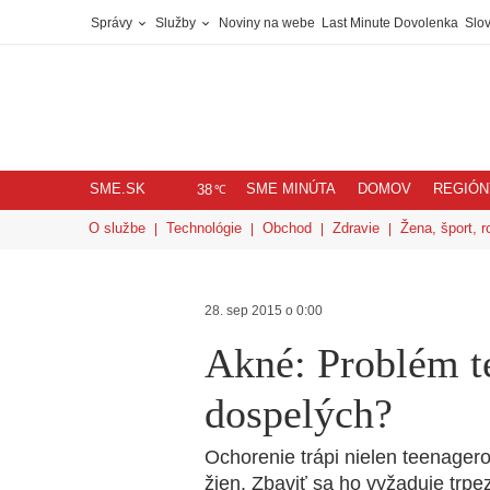
Správy
Služby
Noviny na webe
Last Minute Dovolenka
Slov
SME.SK
SME MINÚTA
DOMOV
REGIÓN
℃
38
O službe
Technológie
Obchod
Zdravie
Žena, šport, r
28. sep 2015 o 0:00
Akné: Problém t
dospelých?
Ochorenie trápi nielen teenagero
žien. Zbaviť sa ho vyžaduje trpe