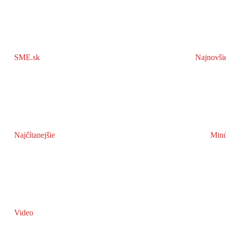
SME.sk
Najnovši
Najčítanejšie
Minú
Video