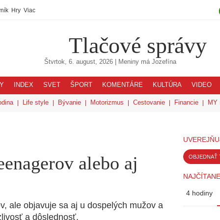
ník
Hry
Viac
Tlačové správy
Štvrtok, 6. august, 2026
| Meniny má
Jozefína
Y
INDEX
SVET
ŠPORT
KOMENTÁRE
KULTÚRA
VIDEO
odina
Life style
Bývanie
Motorizmus
Cestovanie
Financie
MY 
UVEREJŇU
eenagerov alebo aj
OBJEDNAŤ 
NAJČÍTANE
4 hodiny
v, ale objavuje sa aj u dospelých mužov a
zlivosť a dôslednosť.