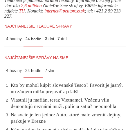
Tento text je platenou formou reklamy. Informujte o svojej firme
viac ako
2,6 milióna
čitateľov Sme.sk aj vy. Bližšie informácie
nájdete
TU
. Kontakt:
internet@petitpress.sk
; tel:+421 2 59 233
227.
NAJČÍTANEJŠIE TLAČOVÉ SPRÁVY
4 hodiny
3 dni
7 dní
24 hodín
NAJČÍTANEJŠIE SPRÁVY NA SME
4 hodiny
7 dní
24 hodín
Kto by mohol kúpiť slovenské Tesco? Favorit je jasný,
1
no záujem môžu prejaviť aj ďalší
Vlastnil ju mafián, teraz Vietnamci. Vzácnu vilu
2
demontujú neznámi muži, polícia zatiaľ nepomohla
Na svete je len jedno: Auto, ktoré malo zmeniť dejiny,
3
parkuje v Brezne
Kým prijímala pacienta, dcéra vedľa ležala s horúčkou.
4