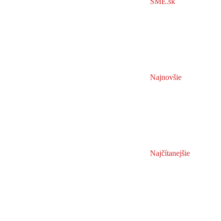
SME.sk
Najnovšie
Najčítanejšie