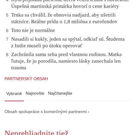
Úspešná martinská primárka hovorí o cene kariéry
Trnka sa chválil, že obnovia nadjazd, aby ušetrili
5
státisíce. Reálne prídu o 1,8 milióna z eurofondov
Toto nie je normálne
6
Nasadili si kukly, jeden sa spýtal, odkiaľ sú. Študenta
7
z Indie museli po útoku operovať
Zachránila samu seba pred vlastnou rodinou. Matka
8
ľutuje, že ju porodila, namiesto lásky zanechala len
traumu
PARTNERSKÝ OBSAH
Najnovšie
Najčítanejšie
Vybrané
Obsah spolupráce s komerčnými partnermi ›
Neprehliadnite tiež