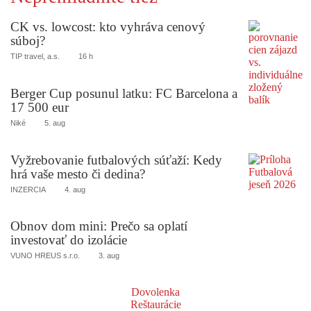
CK vs. lowcost: kto vyhráva cenový
súboj?
TIP travel, a.s.
16 h
Berger Cup posunul latku: FC Barcelona a
17 500 eur
Niké
5. aug
Vyžrebovanie futbalových súťaží: Kedy
hrá vaše mesto či dedina?
INZERCIA
4. aug
Obnov dom mini: Prečo sa oplatí
investovať do izolácie
VUNO HREUS s.r.o.
3. aug
Dovolenka
Reštaurácie