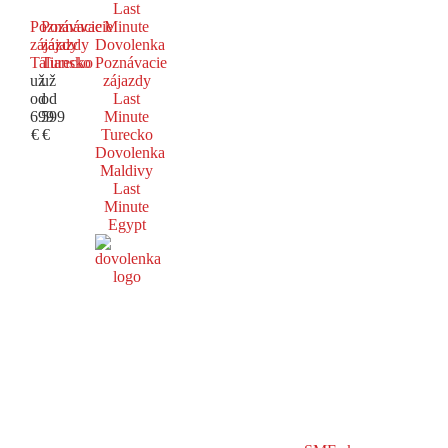
Last
Poznávacie
Poznávacie
Minute
zájazdy
zájazdy
Dovolenka
Taliansko
Turecko
Poznávacie
už
už
zájazdy
od
od
Last
699
599
Minute
€
€
Turecko
Dovolenka
Maldivy
Last
Minute
Egypt