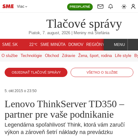
Viac
PREDPLATNÉ
Tlačové správy
Piatok, 7. august, 2026
| Meniny má
Štefánia
℃
SME.SK
SME MINÚTA
DOMOV
REGIÓNY
INDEX
SVET
22
MENU
O službe
Technológie
Obchod
Zdravie
Žena, šport, rodina
Life style
B
OBJEDNAŤ TLAČOVÉ SPRÁVY
VŠETKO O SLUŽBE
5. okt 2015 o 23:50
Lenovo ThinkServer TD350 –
partner pre vaše podnikanie
Legendárna spoľahlivosť Think, ktorá vám zaručí
výkon a zároveň šetrí náklady na prevádzku