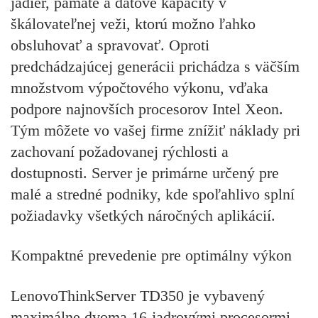
jadier, pamäte a dátové kapacity v
škálovateľnej veži, ktorú možno ľahko
obsluhovať a spravovať. Oproti
predchádzajúcej generácii prichádza s väčším
množstvom výpočtového výkonu, vďaka
podpore
najnovších procesorov Intel Xeon.
Tým môžete vo vašej firme znížiť náklady pri
zachovaní požadovanej rýchlosti a
dostupnosti. Server je primárne určený pre
malé a stredné podniky, kde spoľahlivo splní
požiadavky všetkých náročných aplikácií.
Kompaktné prevedenie pre optimálny výkon
LenovoThinkServer TD350 je vybavený
maximálne dvoma 16-jadrovými procesormi