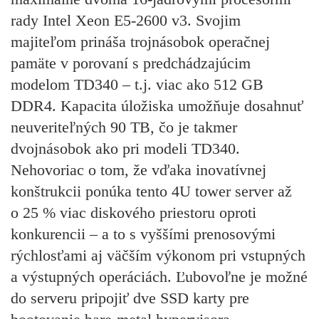
rady Intel Xeon E5-2600 v3. Svojim
majiteľom prináša trojnásobok operačnej
pamäte v porovaní s predchádzajúcim
modelom TD340 – t.j. viac ako 512 GB
DDR4. Kapacita úložiska umožňuje dosahnuť
neuveriteľných 90 TB, čo je takmer
dvojnásobok ako pri modeli TD340.
Nehovoriac o tom, že vďaka inovatívnej
konštrukcii ponúka tento 4U tower server až
o 25 % viac diskového priestoru oproti
konkurencii – a to s vyššími prenosovými
rýchlosťami aj väčším výkonom pri vstupných
a výstupných operáciách. Ľubovoľne je možné
do serveru pripojiť dve SSD karty pre