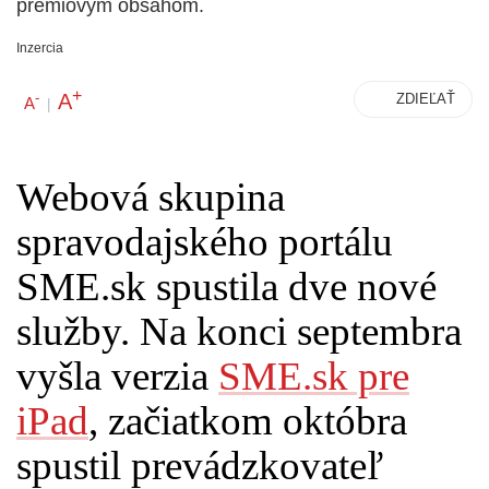
prémiovým obsahom.
Inzercia
+
A
-
ZDIEĽAŤ
A
|
Webová skupina
spravodajského portálu
SME.sk spustila dve nové
služby. Na konci septembra
vyšla verzia
SME.sk pre
iPad
, začiatkom októbra
spustil prevádzkovateľ