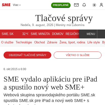
Viac
PREDPLATNÉ
Tlačové správy
Nedeľa, 9. august, 2026
| Meniny má
Ľubomíra
℃
SME.SK
SME MINÚTA
DOMOV
REGIÓNY
INDEX
SVET
32
MENU
O službe
Technológie
Obchod
Zdravie
Žena, šport, rodina
Life style
B
OBJEDNAŤ TLAČOVÉ SPRÁVY
VŠETKO O SLUŽBE
6. okt 2015 o 6:00
SME vydalo aplikáciu pre iPad
a spustilo nový web SME+
Webová skupina spravodajského portálu SME.sk
spustila SME.sk pre iPad a nový web SME+ s