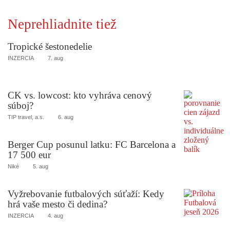
Neprehliadnite tiež
Tropické šestonedelie
INZERCIA
7. aug
CK vs. lowcost: kto vyhráva cenový
súboj?
TIP travel, a.s.
6. aug
Berger Cup posunul latku: FC Barcelona a
17 500 eur
Niké
5. aug
Vyžrebovanie futbalových súťaží: Kedy
hrá vaše mesto či dedina?
INZERCIA
4. aug