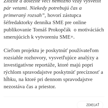
Zložité a dôležité veci nemožno vždy vysvetliť
pár vetami. Niekedy potrebujú čas a
primeraný rozsah”,
hovorí zástupca
šéfredaktorky denníka SME pre online
publikovanie Tomáš Prokopčák o motiváciách
smerujúcich k vytvoreniu SME+.
Cieľom projektu je poskytnúť používateľom
rozsiahle rozhovory, vysvetľujúce analýzy a
investigatívne reportáže, ktoré majú popri
rýchlom spravodajstve poskytnúť precíznosť a
hĺbku, na ktoré pri dennom spravodajstve
nezostáva čas a priestor.
ZDIEĽAŤ