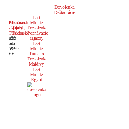
Dovolenka
Reštaurácie
Last
Poznávacie
Poznávacie
Minute
zájazdy
zájazdy
Dovolenka
Turecko
Taliansko
Poznávacie
už
už
zájazdy
od
od
Last
599
699
Minute
€
€
Turecko
Dovolenka
Maldivy
Last
Minute
Egypt