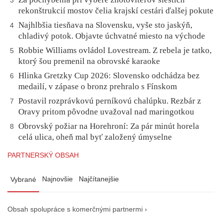
3
rekonštrukcií mostov čelia krajskí cestári ďalšej pokute
Najhlbšia tiesňava na Slovensku, vyše sto jaskýň,
4
chladivý potok. Objavte úchvatné miesto na východe
Robbie Williams ovládol Lovestream. Z rebela je tatko,
5
ktorý šou premenil na obrovské karaoke
Hlinka Gretzky Cup 2026: Slovensko odchádza bez
6
medailí, v zápase o bronz prehralo s Fínskom
Postavil rozprávkovú perníkovú chalúpku. Rezbár z
7
Oravy pritom pôvodne uvažoval nad maringotkou
Obrovský požiar na Horehroní: Za pár minút horela
8
celá ulica, oheň mal byť založený úmyselne
PARTNERSKÝ OBSAH
Najnovšie
Najčítanejšie
Vybrané
Obsah spolupráce s komerčnými partnermi ›