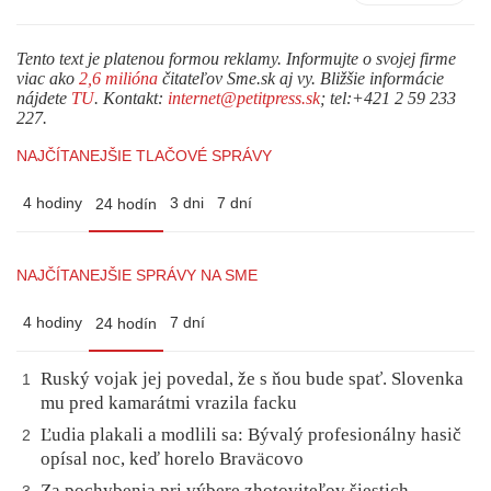
Tento text je platenou formou reklamy. Informujte o svojej firme
viac ako
2,6 milióna
čitateľov Sme.sk aj vy. Bližšie informácie
nájdete
TU
. Kontakt:
internet@petitpress.sk
; tel:+421 2 59 233
227.
NAJČÍTANEJŠIE TLAČOVÉ SPRÁVY
4 hodiny
3 dni
7 dní
24 hodín
NAJČÍTANEJŠIE SPRÁVY NA SME
4 hodiny
7 dní
24 hodín
Ruský vojak jej povedal, že s ňou bude spať. Slovenka
1
mu pred kamarátmi vrazila facku
Ľudia plakali a modlili sa: Bývalý profesionálny hasič
2
opísal noc, keď horelo Braväcovo
Za pochybenia pri výbere zhotoviteľov šiestich