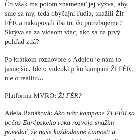
Čo však má potom znamenať jej výzva, aby
sme sa my, teda obyčajní ľudia, snažili ŽIť
FÉR a nakupovali iba to, čo potrebujeme?
Skrýva sa za videom viac, ako sa na prvý
pohľad zdá?
Po krátkom rozhovore s Adelou je nám to
jasnejšie. Ide o videoklip ku kampani ŽI FÉR,
nie o realitu...
Platforma MVRO:
ŽI FÉR?
Adela Banášová:
Ako tvár kampane ŽI FÉR sa
počas Európskeho roka rozvoja snažím
povedať, že naše každodenné činnosti a