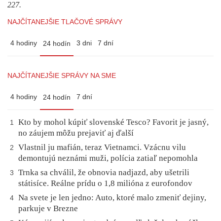
227.
NAJČÍTANEJŠIE TLAČOVÉ SPRÁVY
4 hodiny
3 dni
7 dní
24 hodín
NAJČÍTANEJŠIE SPRÁVY NA SME
4 hodiny
7 dní
24 hodín
Kto by mohol kúpiť slovenské Tesco? Favorit je jasný,
1
no záujem môžu prejaviť aj ďalší
Vlastnil ju mafián, teraz Vietnamci. Vzácnu vilu
2
demontujú neznámi muži, polícia zatiaľ nepomohla
Trnka sa chválil, že obnovia nadjazd, aby ušetrili
3
státisíce. Reálne prídu o 1,8 milióna z eurofondov
Na svete je len jedno: Auto, ktoré malo zmeniť dejiny,
4
parkuje v Brezne