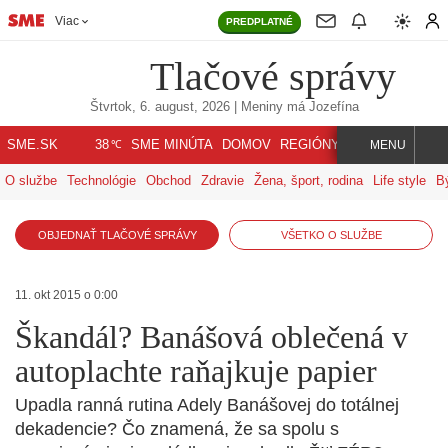
Viac
PREDPLATNÉ
Tlačové správy
Štvrtok, 6. august, 2026
| Meniny má
Jozefína
℃
SME.SK
SME MINÚTA
DOMOV
REGIÓNY
INDEX
SVET
38
MENU
O službe
Technológie
Obchod
Zdravie
Žena, šport, rodina
Life style
B
OBJEDNAŤ TLAČOVÉ SPRÁVY
VŠETKO O SLUŽBE
11. okt 2015 o 0:00
Škandál? Banášová oblečená v
autoplachte raňajkuje papier
Upadla ranná rutina Adely Banášovej do totálnej
dekadencie? Čo znamená, že sa spolu s