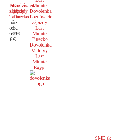
Poznávacie
Poznávacie
Minute
zájazdy
zájazdy
Dovolenka
Taliansko
Turecko
Poznávacie
už
už
zájazdy
od
od
Last
699
599
Minute
€
€
Turecko
Dovolenka
Maldivy
Last
Minute
Egypt
SME.sk