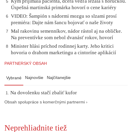
Kým prijímala pacienta, dcéra vedľa ležala s horúčkou.
5
Úspešná martinská primárka hovorí o cene kariéry
VIDEO: Šampión s nádormi mozgu so slzami prosí
6
premiéra: Dajte nám šancu bojovať o naše životy
Mal rakovinu semenníkov, nádor rástol aj na obličke.
7
Na preventívke som nebol dvanásť rokov, hovorí
Minister hlási príchod rodinnej karty. Jeho kritici
8
hovoria o drahom marketingu a cintoríne aplikácií
PARTNERSKÝ OBSAH
Najnovšie
Najčítanejšie
Vybrané
Na dovolenku stačí zbaliť kufor
Obsah spolupráce s komerčnými partnermi ›
Neprehliadnite tiež