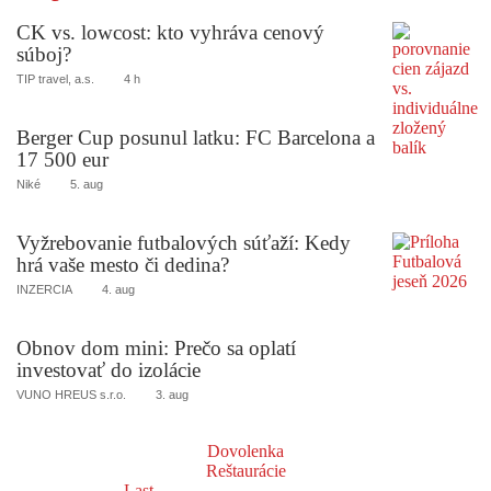
CK vs. lowcost: kto vyhráva cenový
súboj?
TIP travel, a.s.
4 h
Berger Cup posunul latku: FC Barcelona a
17 500 eur
Niké
5. aug
Vyžrebovanie futbalových súťaží: Kedy
hrá vaše mesto či dedina?
INZERCIA
4. aug
Obnov dom mini: Prečo sa oplatí
investovať do izolácie
VUNO HREUS s.r.o.
3. aug
Dovolenka
Reštaurácie
Last