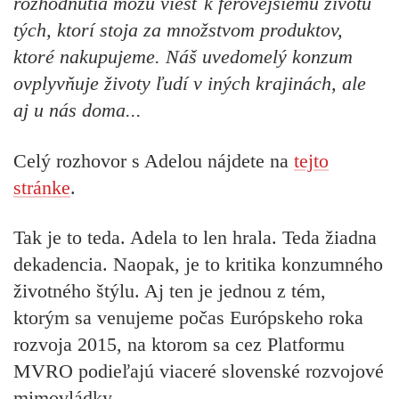
rozhodnutia môžu viesť k férovejšiemu životu
tých, ktorí stoja za množstvom produktov,
ktoré nakupujeme. Náš uvedomelý konzum
ovplyvňuje životy ľudí v iných krajinách, ale
aj u nás doma...
Celý rozhovor s Adelou nájdete na
tejto
stránke
.
Tak je to teda. Adela to len hrala. Teda žiadna
dekadencia. Naopak, je to kritika konzumného
životného štýlu. Aj ten je jednou z tém,
ktorým sa venujeme počas Európskeho roka
rozvoja 2015, na ktorom sa cez Platformu
MVRO podieľajú viaceré slovenské rozvojové
mimovládky.