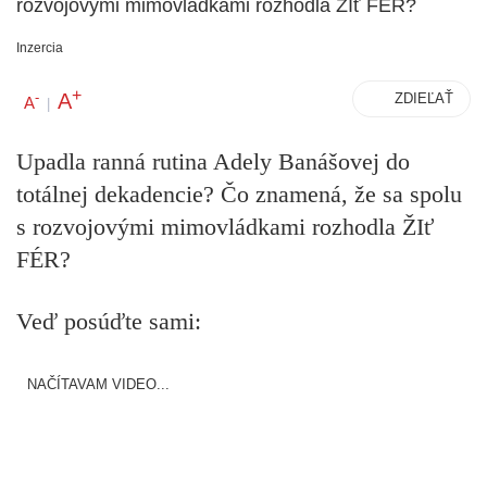
rozvojovými mimovládkami rozhodla ŽIť FÉR?
Inzercia
+
A
-
ZDIEĽAŤ
A
|
Upadla ranná rutina Adely Banášovej do
totálnej dekadencie? Čo znamená, že sa spolu
s rozvojovými mimovládkami rozhodla ŽIť
FÉR?
Veď posúďte sami:
NAČÍTAVAM VIDEO...