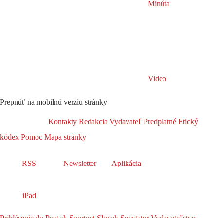
Minúta
Video
Prepnúť na mobilnú verziu stránky
Kontakty
Redakcia
Vydavateľ
Predplatné
Etický
kódex
Pomoc
Mapa stránky
RSS
Newsletter
Aplikácia
iPad
Prihlásenie do Post.sk
Sportnet
Slovak Spectator
Vydavateľstvo