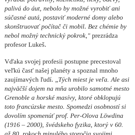
palivá do áut, nebolo by možné vyrobiť ani
súčasné autá, postaviť moderné domy alebo
skonštruovať počítač
či mobil
.
Bez chémie by
nebol možný technický pokrok,"
prezrádza
profesor Lukeš.
Vďaka svojej profesii postupne precestoval
veľkú časť našej planéty a spoznal mnoho
zaujímavých ľudí. „
Tých miest je veľa. Ale asi
najväčší dojem na mňa urobilo samotné mesto
Grenoble a horské masívy, ktoré obklopujú
toto francúzske mesto. Spomedzi osobností si
dovolím spomenúť prof. Per-Olova Löwdina
(1916 – 2000), švédskeho fyzika, ktorý v 60.
až 80. rokoch minulého storočia svojimi