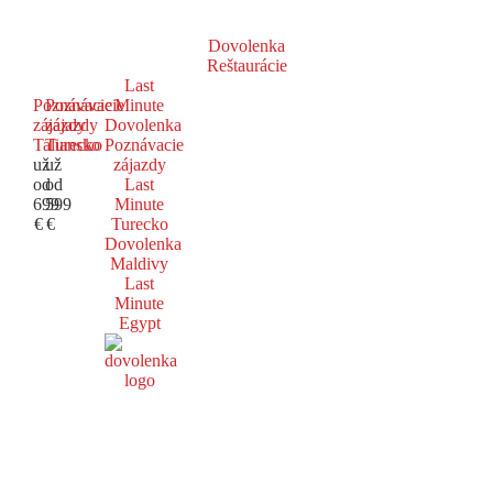
Dovolenka
Reštaurácie
Last
Poznávacie
Poznávacie
Minute
zájazdy
zájazdy
Dovolenka
Taliansko
Turecko
Poznávacie
už
už
zájazdy
od
od
Last
699
599
Minute
€
€
Turecko
Dovolenka
Maldivy
Last
Minute
Egypt