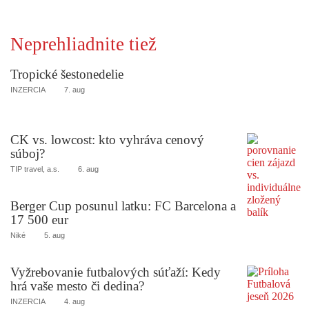
Neprehliadnite tiež
Tropické šestonedelie
INZERCIA
7. aug
CK vs. lowcost: kto vyhráva cenový
súboj?
TIP travel, a.s.
6. aug
Berger Cup posunul latku: FC Barcelona a
17 500 eur
Niké
5. aug
Vyžrebovanie futbalových súťaží: Kedy
hrá vaše mesto či dedina?
INZERCIA
4. aug