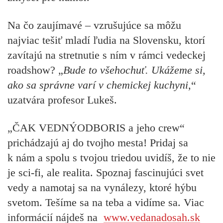
Na čo zaujímavé – vzrušujúce sa môžu
najviac tešiť mladí ľudia na Slovensku, ktorí
zavítajú na stretnutie s ním v rámci vedeckej
roadshow?
„
Bude to všehochuť. Ukážeme si,
ako sa správne varí v chemickej kuchyni
,“
uzatvára profesor Lukeš.
„ČAK VEDNÝODBORIS a jeho crew“
prichádzajú aj do tvojho mesta! Pridaj sa
k nám a spolu s tvojou triedou uvidíš, že to nie
je sci-fi, ale realita. Spoznaj fascinujúci svet
vedy a namotaj sa na vynálezy, ktoré hýbu
svetom. Tešíme sa na teba a vidíme sa. Viac
informácií nájdeš na
www.vedanadosah.sk