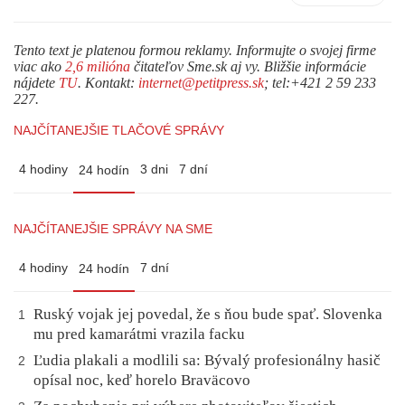
Tento text je platenou formou reklamy. Informujte o svojej firme
viac ako
2,6 milióna
čitateľov Sme.sk aj vy. Bližšie informácie
nájdete
TU
. Kontakt:
internet@petitpress.sk
; tel:+421 2 59 233
227.
NAJČÍTANEJŠIE TLAČOVÉ SPRÁVY
4 hodiny
3 dni
7 dní
24 hodín
NAJČÍTANEJŠIE SPRÁVY NA SME
4 hodiny
7 dní
24 hodín
Ruský vojak jej povedal, že s ňou bude spať. Slovenka
1
mu pred kamarátmi vrazila facku
Ľudia plakali a modlili sa: Bývalý profesionálny hasič
2
opísal noc, keď horelo Braväcovo