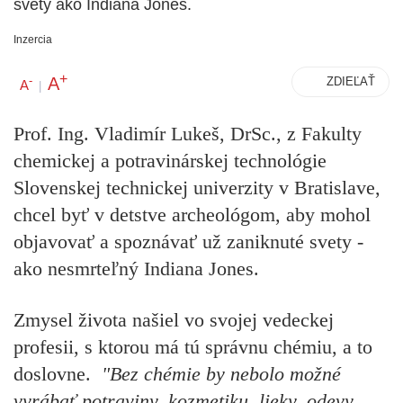
svety ako Indiana Jones.
Inzercia
+
A
-
ZDIEĽAŤ
A
|
Prof. Ing. Vladimír Lukeš, DrSc., z Fakulty
chemickej a potravinárskej technológie
Slovenskej technickej univerzity v Bratislave,
chcel byť v detstve archeológom, aby mohol
objavovať a spoznávať už zaniknuté svety -
ako nesmrteľný Indiana Jones.
Zmysel života našiel vo svojej vedeckej
profesii, s ktorou má tú správnu chémiu, a to
doslovne.
"Bez chémie by nebolo možné
vyrábať potraviny, kozmetiku, lieky, odevy,