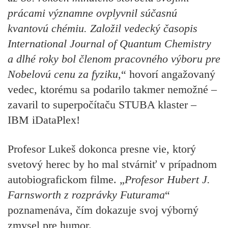
prácami významne ovplyvnil súčasnú
kvantovú chémiu. Založil vedecký časopis
International Journal of Quantum Chemistry
a dlhé roky bol členom pracovného výboru pre
Nobelovú cenu za fyziku
,“ hovorí angažovaný
vedec, ktorému sa podarilo takmer nemožné –
zavaril to superpočítaču STUBA klaster
–
IBM iDataPlex!
Profesor Lukeš dokonca presne vie, ktorý
svetový herec by ho mal stvárniť v prípadnom
autobiografickom filme. „
Profesor Hubert J.
Farnsworth z rozprávky Futurama
“
poznamenáva, čím dokazuje svoj výborný
zmysel pre humor.