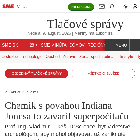
Viac
PREDPLATNÉ
Tlačové správy
Nedeľa, 9. august, 2026
| Meniny má
Ľubomíra
℃
SME.SK
SME MINÚTA
DOMOV
REGIÓNY
INDEX
SVET
28
MENU
O službe
Technológie
Obchod
Zdravie
Žena, šport, rodina
Life style
B
OBJEDNAŤ TLAČOVÉ SPRÁVY
VŠETKO O SLUŽBE
21. okt 2015 o 23:50
Chemik s povahou Indiana
Jonesa to zavaril superpočítaču
Prof. Ing. Vladimír Lukeš, DrSc.chcel byť v detstve
archeológom, aby mohol objavovať už zaniknuté