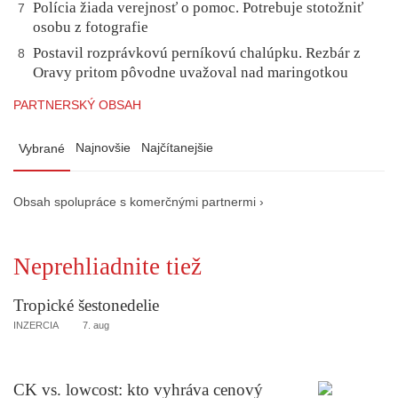
Polícia žiada verejnosť o pomoc. Potrebuje stotožniť
7
osobu z fotografie
Postavil rozprávkovú perníkovú chalúpku. Rezbár z
8
Oravy pritom pôvodne uvažoval nad maringotkou
PARTNERSKÝ OBSAH
Najnovšie
Najčítanejšie
Vybrané
Obsah spolupráce s komerčnými partnermi ›
Neprehliadnite tiež
Tropické šestonedelie
INZERCIA
7. aug
CK vs. lowcost: kto vyhráva cenový