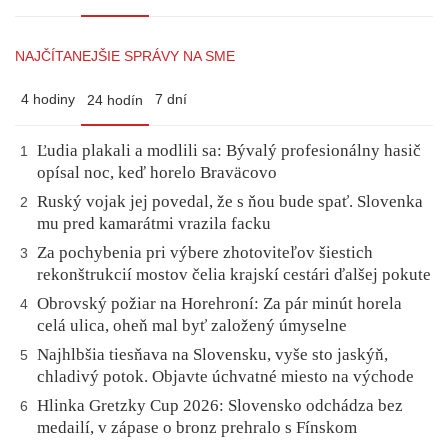
NAJČÍTANEJŠIE SPRÁVY NA SME
4 hodiny
7 dní
24 hodín
Ľudia plakali a modlili sa: Bývalý profesionálny hasič
1
opísal noc, keď horelo Braväcovo
Ruský vojak jej povedal, že s ňou bude spať. Slovenka
2
mu pred kamarátmi vrazila facku
Za pochybenia pri výbere zhotoviteľov šiestich
3
rekonštrukcií mostov čelia krajskí cestári ďalšej pokute
Obrovský požiar na Horehroní: Za pár minút horela
4
celá ulica, oheň mal byť založený úmyselne
Najhlbšia tiesňava na Slovensku, vyše sto jaskýň,
5
chladivý potok. Objavte úchvatné miesto na východe
Hlinka Gretzky Cup 2026: Slovensko odchádza bez
6
medailí, v zápase o bronz prehralo s Fínskom