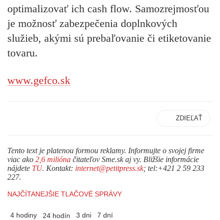
optimalizovať ich cash flow. Samozrejmosťou
je možnosť zabezpečenia doplnkových
služieb, akými sú prebaľovanie či etiketovanie
tovaru.
www.gefco.sk
ZDIEĽAŤ
Tento text je platenou formou reklamy. Informujte o svojej firme
viac ako
2,6 milióna
čitateľov Sme.sk aj vy. Bližšie informácie
nájdete
TU
. Kontakt:
internet@petitpress.sk
; tel:+421 2 59 233
227.
NAJČÍTANEJŠIE TLAČOVÉ SPRÁVY
4 hodiny
3 dni
7 dní
24 hodín