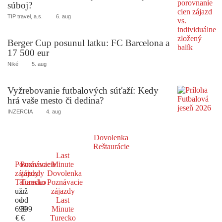
súboj?
TIP travel, a.s.
6. aug
Berger Cup posunul latku: FC Barcelona a
17 500 eur
Niké
5. aug
Vyžrebovanie futbalových súťaží: Kedy
hrá vaše mesto či dedina?
INZERCIA
4. aug
Dovolenka
Reštaurácie
Last
Poznávacie
Poznávacie
Minute
zájazdy
zájazdy
Dovolenka
Taliansko
Turecko
Poznávacie
už
už
zájazdy
od
od
Last
699
599
Minute
€
€
Turecko