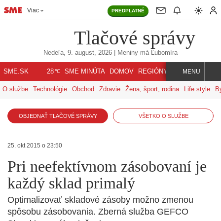
Viac
PREDPLATNÉ
Tlačové správy
Nedeľa, 9. august, 2026
| Meniny má
Ľubomíra
℃
SME.SK
SME MINÚTA
DOMOV
REGIÓNY
INDEX
SVET
28
MENU
O službe
Technológie
Obchod
Zdravie
Žena, šport, rodina
Life style
B
OBJEDNAŤ TLAČOVÉ SPRÁVY
VŠETKO O SLUŽBE
25. okt 2015 o 23:50
Pri neefektívnom zásobovaní je
každý sklad primalý
Optimalizovať skladové zásoby možno zmenou
spôsobu zásobovania. Zberná služba GEFCO