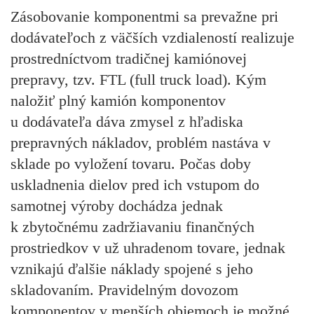
Zásobovanie komponentmi sa prevažne pri
dodávateľoch z väčších vzdialeností realizuje
prostredníctvom tradičnej kamiónovej
prepravy, tzv. FTL (full truck load). Kým
naložiť plný kamión komponentov
u dodávateľa dáva zmysel z hľadiska
prepravných nákladov, problém nastáva v
sklade po vyložení tovaru. Počas doby
uskladnenia dielov pred ich vstupom do
samotnej výroby dochádza jednak
k zbytočnému zadržiavaniu finančných
prostriedkov v už uhradenom tovare, jednak
vznikajú ďalšie náklady spojené s jeho
skladovaním. Pravidelným dovozom
komponentov v menších objemoch je možné